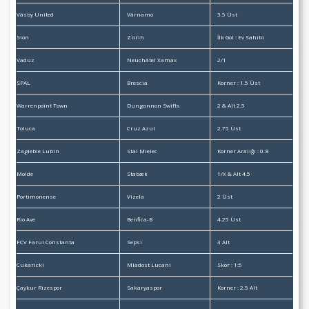
Väsby United
Värnamo
3.5 Üst
Sion
Zürih
İlk Gol : Ev Sahibi
Vaduz
Neuchâtel Xamax
2/1
SPAL
Brescia
Korner : 1.5 Üst
Warrenpoint Town
Dungannon Swifts
2 & Alt 2.5
Toluca
Cruz Azul
2.75 Üst
Zaglebie Lubin
Stal Mielec
Korner Aralığı : 0-8
Molde
Stabæk
1/X & Alt 4.5
Portimonense
Vizela
2 Üst
Rio Ave
Benfica-B
4.25 Üst
FCV Farul Constanta
Sepsi
3 Alt
Cukaricki
Mladost Lucani
Skor : 1:5
Çaykur Rizespor
Sakaryaspor
Korner : 2.5 Alt