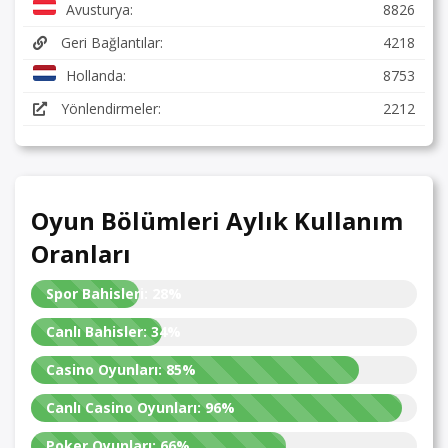
Avusturya:
8826
Geri Bağlantılar:
4218
Hollanda:
8753
Yönlendirmeler:
2212
Oyun Bölümleri Aylık Kullanım
Oranları
Spor Bahisleri:
28%
Canlı Bahisler:
34%
Casino Oyunları:
85%
Canlı Casino Oyunları:
96%
Poker Oyunları:
66%