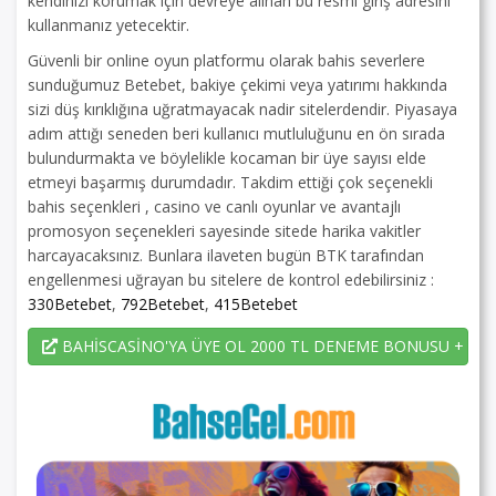
kendinizi korumak için devreye alınan bu resmi giriş adresini
kullanmanız yetecektir.
Güvenli bir online oyun platformu olarak bahis severlere
sunduğumuz Betebet, bakiye çekimi veya yatırımı hakkında
sizi düş kırıklığına uğratmayacak nadir sitelerdendir. Piyasaya
adım attığı seneden beri kullanıcı mutluluğunu en ön sırada
bulundurmakta ve böylelikle kocaman bir üye sayısı elde
etmeyi başarmış durumdadır. Takdim ettiği çok seçenekli
bahis seçenkleri , casino ve canlı oyunlar ve avantajlı
promosyon seçenekleri sayesinde sitede harika vakitler
harcayacaksınız. Bunlara ilaveten bugün BTK tarafından
engellenmesi uğrayan bu sitelere de kontrol edebilirsiniz :
330Betebet
,
792Betebet
,
415Betebet
BAHİSCASİNO'YA ÜYE OL 2000 TL DENEME BONUSU + 225