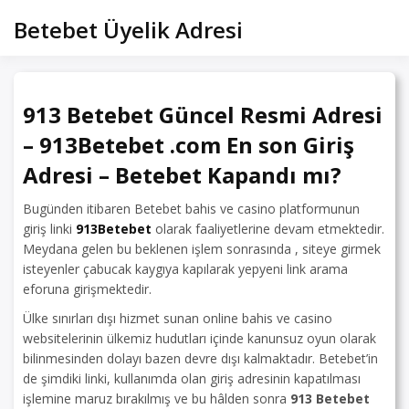
Skip
Betebet Üyelik Adresi
to
content
913 Betebet Güncel Resmi Adresi
– 913Betebet .com En son Giriş
Adresi – Betebet Kapandı mı?
Bugünden itibaren Betebet bahis ve casino platformunun
giriş linki
913Betebet
olarak faaliyetlerine devam etmektedir.
Meydana gelen bu beklenen işlem sonrasında , siteye girmek
isteyenler çabucak kaygıya kapılarak yepyeni link arama
eforuna girişmektedir.
Ülke sınırları dışı hizmet sunan online bahis ve casino
websitelerinin ülkemiz hudutları içinde kanunsuz oyun olarak
bilinmesinden dolayı bazen devre dışı kalmaktadır. Betebet’in
de şimdiki linki, kullanımda olan giriş adresinin kapatılması
işlemine maruz bırakılmış ve bu hâlden sonra
913 Betebet