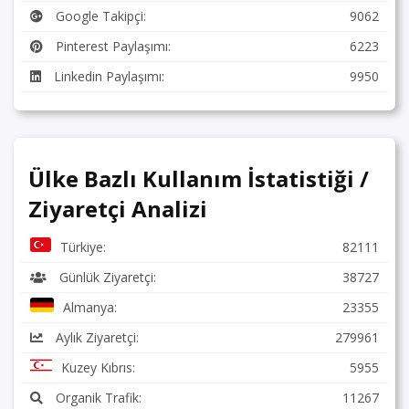
Google Takipçi:
9062
Pinterest Paylaşımı:
6223
Linkedin Paylaşımı:
9950
Ülke Bazlı Kullanım İstatistiği /
Ziyaretçi Analizi
Türkiye:
82111
Günlük Ziyaretçi:
38727
Almanya:
23355
Aylık Ziyaretçi:
279961
Kuzey Kıbrıs:
5955
Organik Trafik:
11267