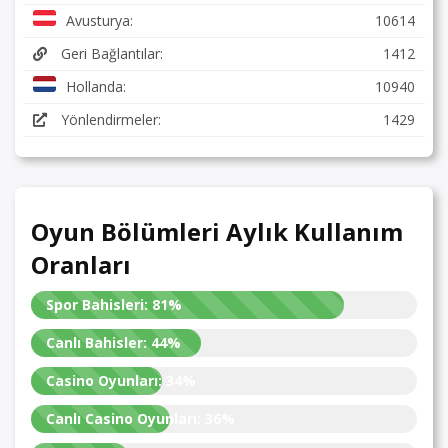
Avusturya:
10614
Geri Bağlantılar:
1412
Hollanda:
10940
Yönlendirmeler:
1429
Oyun Bölümleri Aylık Kullanım
Oranları
Spor Bahisleri:
81%
Canlı Bahisler:
44%
Casino Oyunları:
34%
Canlı Casino Oyunları:
36%