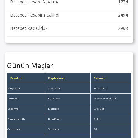
Betebet Hesap Kapatma
1774
Betebet Hesabım Çalındı
2494
Betebet Kaç Oldu?
2968
Günün Maçları
Evsahibi
Deplasman
Tahmin
Konyaspor
Sivasspor
X/2 & Alt 4.5
Boluspor
Eyüpspor
Korner Aralığı : 0-8
Espanyol
Mallorca
2.75 Üst
Bournemouth
Brentford
2 Üst
Cremonese
Sassuolo
2/2