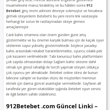
muamelesine maruz bırakılmış ve bu hâlden sonra
912
Betebet
giriş resmi adresini devreye sokmuştur ve hesabına
girmek isteyenlerin Betebet’e bu yeni resmi link vasıtasıyla
herhangi bir sorun ile rastlaşmadan siteye girmesi
amaçlanmıştır.
Canlı bahis ortamına olan önem günden güne artış
göstermekte ve bu önemin karşılık bulması için de kaçak oyun
sitelerinin sayısı yükseliş göstermektedir. böylece yasadışı
bahis arasındaki rekabet hararetlenmekte, oyuncu odaklı pek
çok kazanım verilmektedir. Tabi kanunsuz bahis platformların
çok sayıda olmasından dolayı Sağlam bahis sitesine dahil
olmak için gönül rahatlığı ile tercih yapmak isteyen oldukça
çok oyuncu yer almaktadır. Betebet online sitesi de bunun
bilincine sahiptir ve bundan ötürü de müşterileri memnun
etmek için daima güncel avantajlar vermektedir. Sayfanın alt
tarafında yer gören istatistikler ışığında Betebet oyun servisi
ile ilgili birikim sahibi olabilirsiniz.
912Betebet .com Güncel Linki –