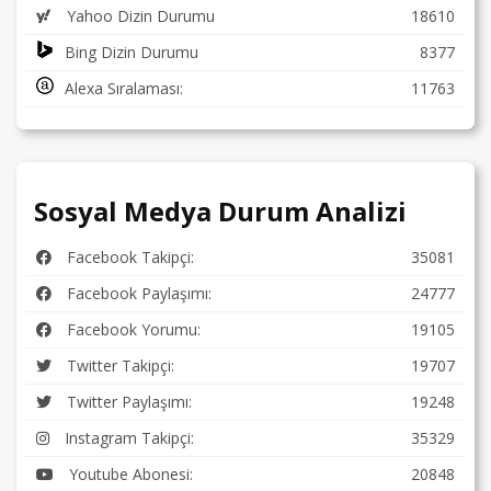
Yahoo Dizin Durumu
18610
Bing Dizin Durumu
8377
Alexa Sıralaması:
11763
Sosyal Medya Durum Analizi
Facebook Takipçi:
35081
Facebook Paylaşımı:
24777
Facebook Yorumu:
19105
Twitter Takipçi:
19707
Twitter Paylaşımı:
19248
Instagram Takipçi:
35329
Youtube Abonesi:
20848