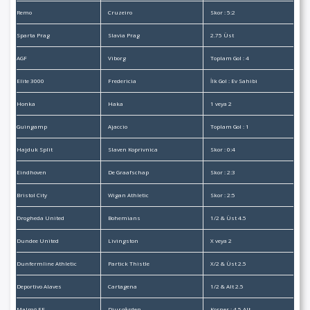
Remo
Cruzeiro
Skor : 5:2
Sparta Prag
Slavia Prag
2.75 Üst
AGF
Viborg
Toplam Gol : 4
Elite 3000
Fredericia
İlk Gol : Ev Sahibi
Honka
Haka
1 veya 2
Guingamp
Ajaccio
Toplam Gol : 1
Hajduk Split
Slaven Koprivnica
Skor : 0:4
Eindhoven
De Graafschap
Skor : 2:3
Bristol City
Wigan Athletic
Skor : 2:5
Drogheda United
Bohemians
1/2 & Üst 4.5
Dundee United
Livingston
X veya 2
Dunfermline Athletic
Partick Thistle
X/2 & Üst 2.5
Deportivo Alaves
Cartagena
1/2 & Alt 2.5
Malmö FF
Djurgården
Korner : 4.5 Alt