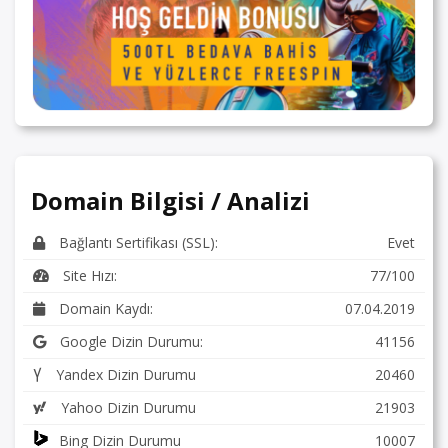
Domain Bilgisi / Analizi
Bağlantı Sertifikası (SSL):
Evet
Site Hızı:
77/100
Domain Kaydı:
07.04.2019
Google Dizin Durumu:
41156
Yandex Dizin Durumu
20460
Yahoo Dizin Durumu
21903
Bing Dizin Durumu
10007