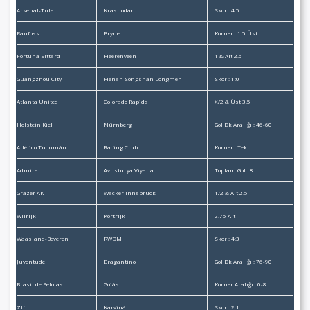
Arsenal-Tula
Krasnodar
Skor : 4:5
Raufoss
Bryne
Korner : 1.5 Üst
Fortuna Sittard
Heerenveen
1 & Alt 2.5
Guangzhou City
Henan Songshan Longmen
Skor : 1:0
Atlanta United
Colorado Rapids
X/2 & Üst 3.5
Holstein Kiel
Nürnberg
Gol Dk Aralığı : 46-60
Atlético Tucumán
Racing Club
Korner : Tek
Admira
Avusturya Viyana
Toplam Gol : 8
Grazer AK
Wacker Innsbruck
1/2 & Alt 2.5
Wilrijk
Kortrijk
2.75 Alt
Waasland-Beveren
RWDM
Skor : 4:3
Juventude
Bragantino
Gol Dk Aralığı : 76-90
Brasil de Pelotas
Goiás
Korner Aralığı : 0-8
Zlín
Karviná
Skor : 2:1