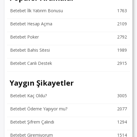
Betebet İlk Yatırım Bonusu
1763
Betebet Hesap Açma
2109
Betebet Poker
2792
Betebet Bahis Sitesi
1989
Betebet Canlı Destek
2915
Yaygın Şikayetler
Betebet Kaç Oldu?
3005
Betebet Ödeme Yapıyor mu?
2077
Betebet Şifrem Çalındı
1294
Betebet Giremiyorum
1514