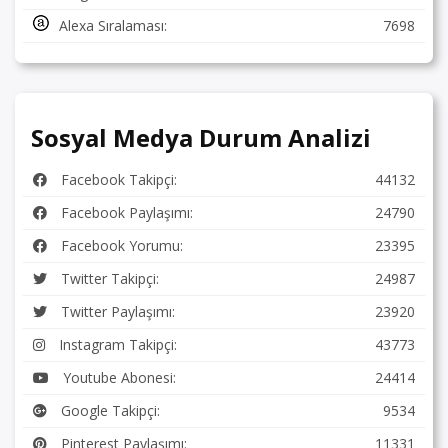
Alexa Sıralaması:
7698
Sosyal Medya Durum Analizi
Facebook Takipçi:
44132
Facebook Paylaşımı:
24790
Facebook Yorumu:
23395
Twitter Takipçi:
24987
Twitter Paylaşımı:
23920
Instagram Takipçi:
43773
Youtube Abonesi:
24414
Google Takipçi:
9534
Pinterest Paylaşımı:
11331