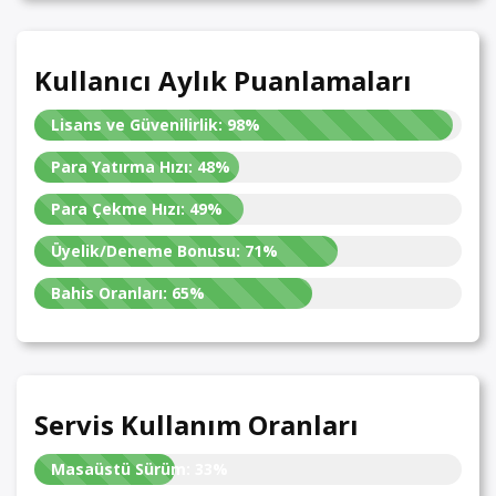
Kullanıcı Aylık Puanlamaları
Lisans ve Güvenilirlik:
98%
Para Yatırma Hızı:
48%
Para Çekme Hızı:
49%
Üyelik/Deneme Bonusu:
71%
Bahis Oranları:
65%
Servis Kullanım Oranları
Masaüstü Sürüm:
33%