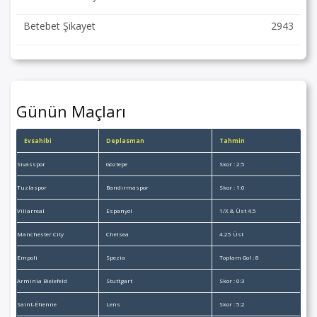
Betebet Şikayet
2943
Günün Maçları
Evsahibi
Deplasman
Tahmin
Sivasspor
Göztepe
Skor : 2:5
Tuzlaspor
Bandırmaspor
Skor : 1:0
Villarreal
Espanyol
1/X & Üst 4.5
Manchester City
Chelsea
4.25 Üst
Empoli
Spezia
Toplam Gol : 8
Arminia Bielefeld
Stuttgart
Skor : 0:3
Saint-Étienne
Lens
Skor : 5:2