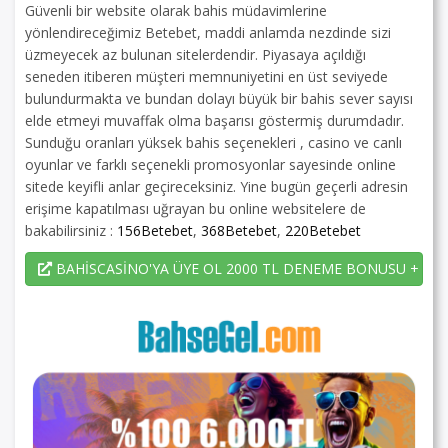
Güvenli bir website olarak bahis müdavimlerine
yönlendireceğimiz Betebet, maddi anlamda nezdinde sizi
üzmeyecek az bulunan sitelerdendir. Piyasaya açıldığı
seneden itiberen müşteri memnuniyetini en üst seviyede
bulundurmakta ve bundan dolayı büyük bir bahis sever sayısı
elde etmeyi muvaffak olma başarısı göstermiş durumdadır.
Sunduğu oranları yüksek bahis seçenekleri , casino ve canlı
oyunlar ve farklı seçenekli promosyonlar sayesinde online
sitede keyifli anlar geçireceksiniz. Yine bugün geçerli adresin
erişime kapatılması uğrayan bu online websitelere de
bakabilirsiniz :
156Betebet
,
368Betebet
,
220Betebet
BAHİSCASİNO'YA ÜYE OL 2000 TL DENEME BONUSU + 225