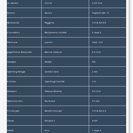
St. Gallen
Zürih
2.25 Üst
Kriens
Aarau
Toplam Gol : 3
Benevento
Reggina
1/X & Alt 4.5
Crusaders
Ballymena United
X veya 2
Pachuca
Juárez
Skor : 2:5
Jagiellonia Bialystok
Górnik Zabrze
2.5 Üst
Stabæk
Molde
İY0
Sporting Braga
Santa Clara
2 Alt
Estrela
Sporting Covilhã
1/X
Mioveni
Steaua Bükreş
3.5 Üst
Radnicki Nis
Partizan
3.5 Alt
Tuzlaspor
Bandırmaspor
1/2 & Alt 2.5
Zorya
Dnipro-1
4 Alt
PAOK
Aris
1 veya 2