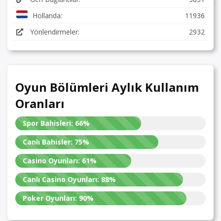
Hollanda:
11936
Yönlendirmeler:
2932
Oyun Bölümleri Aylık Kullanım
Oranları
Spor Bahisleri:
66%
Canlı Bahisler:
75%
Casino Oyunları:
61%
Canlı Casino Oyunları:
88%
Poker Oyunları:
90%