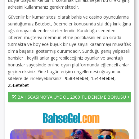
Böyle olaydan kendinizi korumak için aktifleşen bu direkt giriş
adresini kullanmanız gerekmektedir.
Güvenilir bir kumar sitesi olarak bahis ve casino oyuncularına
sunduğumuz Betebet, ödemeler konusunda sizi düş kırıklığına
uğratmayacak ender sitelerdendir. Kurulduğu seneden
itiberen müşteriyi memnun etme politikasını en ön sırada
tutmakta ve böylece büyük bir üye sayısı kazanmayı muvaffak
olma başarısı göstermiş durumdadır. Sunduğu geniş yelpazeli
bahisler , keyifli anlar geçirebileceğiniz oyunlar ve avantajlı
bonuslar sayesinde online oyun platformunda eğlenceli anlar
geçireceksiniz. Yine bugün erişim engellemesi uğrayan bu
sitelere de inceleyebilirsiniz :
958Betebet
,
154Betebet
,
25Betebet
BAHİSCASİNO'YA ÜYE OL 2000 TL DENEME BONUSU + 225