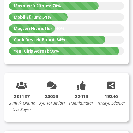
Masaüstü Sürüm:
78%
Mobil Sürüm:
51%
Müşteri Hizmetleri:
40%
Canlı Destek Birimi:
84%
Yeni Giriş Adresi:
96%
281137
20053
22413
19246
Günlük Online
Üye Yorumları
Puanlamalar
Tavsiye Edenler
Üye Sayısı