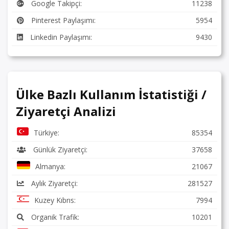
Google Takipçi:
11238
Pinterest Paylaşımı:
5954
Linkedin Paylaşımı:
9430
Ülke Bazlı Kullanım İstatistiği /
Ziyaretçi Analizi
Türkiye:
85354
Günlük Ziyaretçi:
37658
Almanya:
21067
Aylık Ziyaretçi:
281527
Kuzey Kıbrıs:
7994
Organik Trafik:
10201