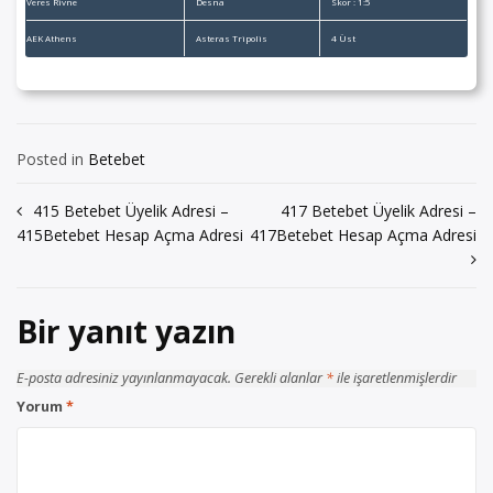
Veres Rivne
Desna
Skor : 1:5
AEK Athens
Asteras Tripolis
4 Üst
Posted in
Betebet
Yazı
415 Betebet Üyelik Adresi –
417 Betebet Üyelik Adresi –
415Betebet Hesap Açma Adresi
417Betebet Hesap Açma Adresi
gezinmesi
Bir yanıt yazın
E-posta adresiniz yayınlanmayacak.
Gerekli alanlar
*
ile işaretlenmişlerdir
Yorum
*