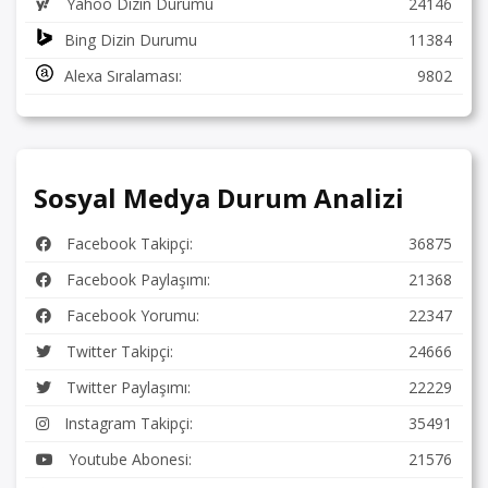
Yahoo Dizin Durumu
24146
Bing Dizin Durumu
11384
Alexa Sıralaması:
9802
Sosyal Medya Durum Analizi
Facebook Takipçi:
36875
Facebook Paylaşımı:
21368
Facebook Yorumu:
22347
Twitter Takipçi:
24666
Twitter Paylaşımı:
22229
Instagram Takipçi:
35491
Youtube Abonesi:
21576