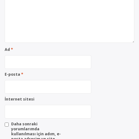
Ad
*
E-posta
*
İnternet sitesi
Daha sonraki
yorumlarımda
kullanılması için adım, e-
posta adresim ve site