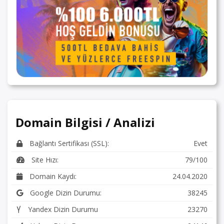
Domain Bilgisi / Analizi
Bağlantı Sertifikası (SSL):
Evet
Site Hızı:
79/100
Domain Kaydı:
24.04.2020
Google Dizin Durumu:
38245
Yandex Dizin Durumu
23270