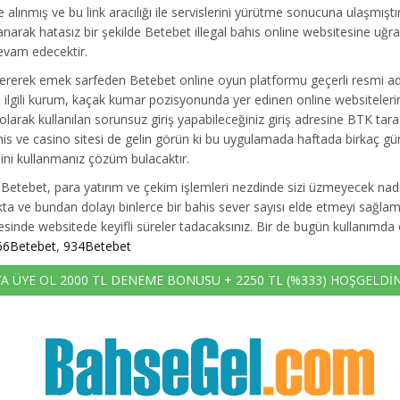
ınmış ve bu link aracılığı ile servislerini yürütme sonucuna ulaşmıştır.
anarak hatasız bir şekilde Betebet illegal bahis online websitesine uğra
devam edecektir.
ererek emek sarfeden Betebet online oyun platformu geçerli resmi a
ilgili kurum, kaçak kumar pozisyonunda yer edinen online websitelerin
arak kullanılan sorunsuz giriş yapabileceğiniz giriş adresine BTK taraf
ahis ve casino sitesi de gelin görün ki bu uygulamada haftada birkaç g
esini kullanmanız çözüm bulacaktır.
 Betebet, para yatırım ve çekim işlemleri nezdinde sizi üzmeyecek nad
ve bundan dolayı binlerce bir bahis sever sayısı elde etmeyi sağlamış
esinde websitede keyifli süreler tadacaksınız. Bir de bugün kullanımd
66Betebet
,
934Betebet
A ÜYE OL 2000 TL DENEME BONUSU + 2250 TL (%333) HOŞGELD