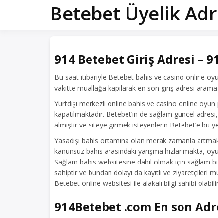
Skip
Betebet Üyelik Adr
to
content
914 Betebet Giriş Adresi – 9
Bu saat itibariyle Betebet bahis ve casino online oy
vakitte muallağa kapılarak en son giriş adresi arama
Yurtdışı merkezli online bahis ve casino online oyun
kapatılmaktadır. Betebet’in de sağlam güncel adre
almıştır ve siteye girmek isteyenlerin Betebet’e bu ye
Yasadışı bahis ortamına olan merak zamanla artmakta v
kanunsuz bahis arasındaki yarışma hızlanmakta, oyun
Sağlam bahis websitesine dahil olmak için sağlam bir
sahiptir ve bundan dolayı da kayıtlı ve ziyaretçiler
Betebet online websitesi ile alakalı bilgi sahibi olabilir
914Betebet .com En son Adre