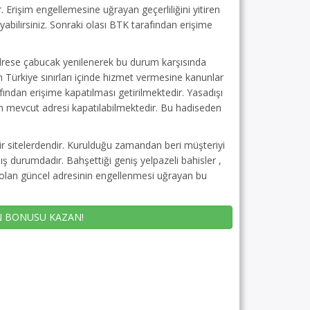
 Erişim engellemesine uğrayan geçerliliğini yitiren
yabilirsiniz. Sonraki olası BTK tarafından erişime
drese çabucak yenilenerek bu durum karşısında
 Türkiye sınırları içinde hizmet vermesine kanunlar
ından erişime kapatılması getirilmektedir. Yasadışı
ün mevcut adresi kapatılabilmektedir. Bu hadiseden
ir sitelerdendir. Kurulduğu zamandan beri müşteriyi
 durumdadır. Bahşettiği geniş yelpazeli bahisler ,
a olan güncel adresinin engellenmesi uğrayan bu
İN BONUSU KAZAN!