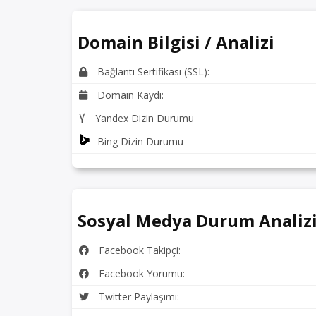
Domain Bilgisi / Analizi
Bağlantı Sertifikası (SSL):
Domain Kaydı:
Yandex Dizin Durumu
Bing Dizin Durumu
Sosyal Medya Durum Analiz
Facebook Takipçi:
Facebook Yorumu:
Twitter Paylaşımı: