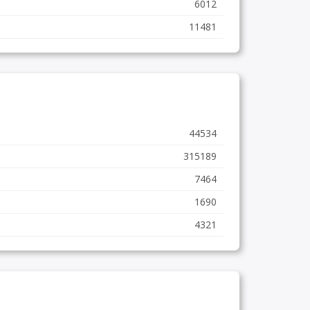
6012
11481
44534
315189
7464
1690
4321