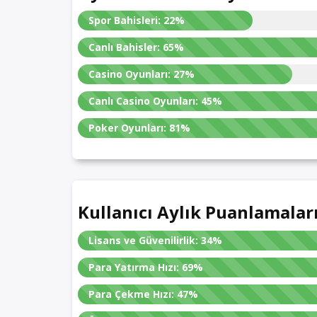
Spor Bahisleri:
22%
Canlı Bahisler:
65%
Casino Oyunları:
27%
Canlı Casino Oyunları:
45%
Poker Oyunları:
81%
Kullanıcı Aylık Puanlamalar
Lisans ve Güvenilirlik:
34%
Para Yatırma Hızı:
69%
Para Çekme Hızı:
47%