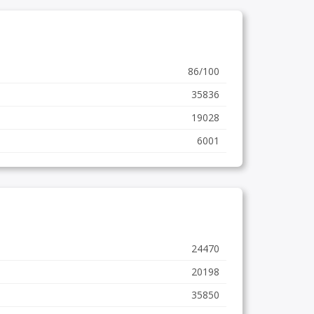
86/100
35836
19028
6001
24470
20198
35850