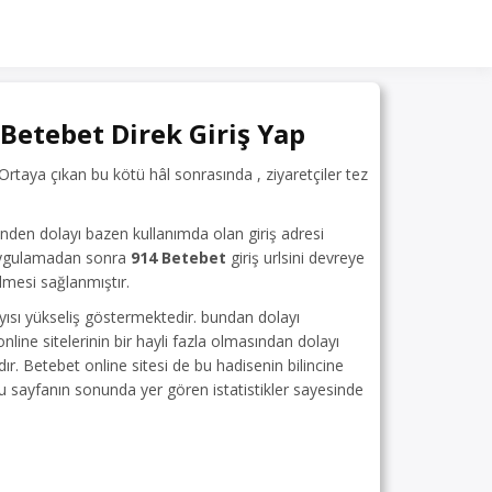
 Betebet Direk Giriş Yap
Ortaya çıkan bu kötü hâl sonrasında , ziyaretçiler tez
nden dolayı bazen kullanımda olan giriş adresi
 uygulamadan sonra
914 Betebet
giriş urlsini devreye
lmesi sağlanmıştır.
ayısı yükseliş göstermektedir. bundan dolayı
ne sitelerinin bir hayli fazla olmasından dolayı
. Betebet online sitesi de bu hadisenin bilincine
u sayfanın sonunda yer gören istatistikler sayesinde