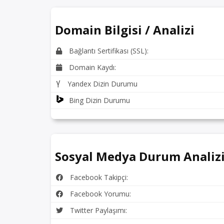
Domain Bilgisi / Analizi
Bağlantı Sertifikası (SSL):
Domain Kaydı:
Yandex Dizin Durumu
Bing Dizin Durumu
Sosyal Medya Durum Analiz
Facebook Takipçi:
Facebook Yorumu:
Twitter Paylaşımı: