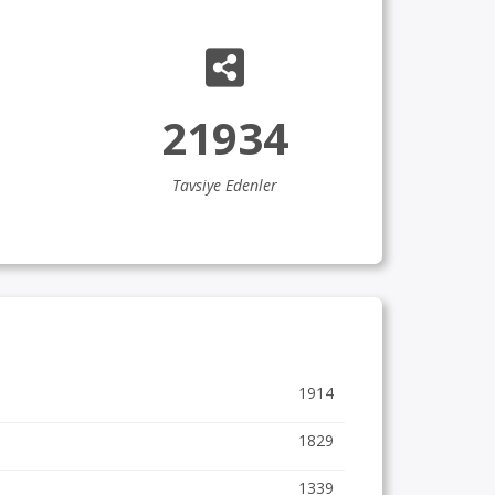
21934
Tavsiye Edenler
1914
1829
1339