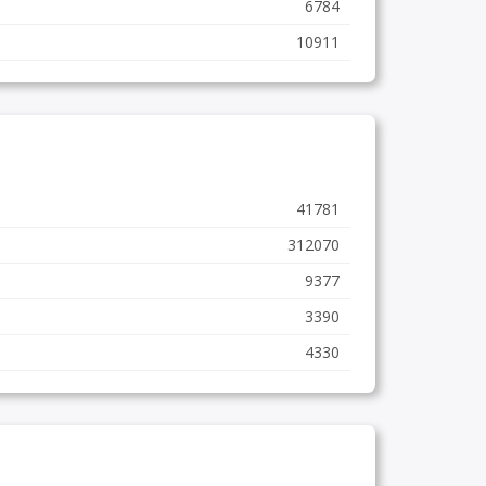
6784
10911
41781
312070
9377
3390
4330