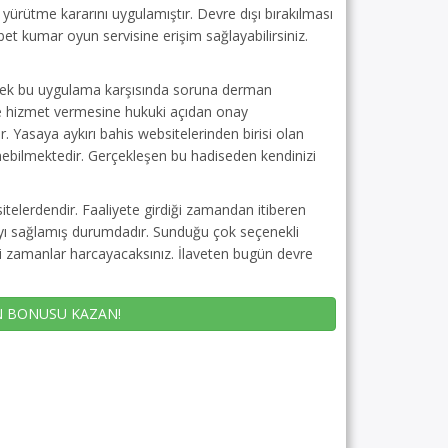
 yürütme kararını uygulamıştır. Devre dışı bırakılması
et kumar oyun servisine erişim sağlayabilirsiniz.
nerek bu uygulama karşısında soruna derman
çinde hizmet vermesine hukuki açıdan onay
 Yasaya aykırı bahis websitelerinden birisi olan
nebilmektedir. Gerçekleşen bu hadiseden kendinizi
elerdendir. Faaliyete girdiği zamandan itiberen
ayı sağlamış durumdadır. Sunduğu çok seçenekli
kli zamanlar harcayacaksınız. İlaveten bugün devre
İN BONUSU KAZAN!