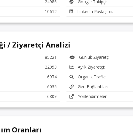
24986
Google Takipçi:
10612
Linkedin Paylaşımı:
ği / Ziyaretçi Analizi
85221
Günlük Ziyaretçi:
22053
Aylık Ziyaretçi:
6974
Organik Trafik:
6035
Geri Bağlantılar:
6809
Yönlendirmeler:
nım Oranları