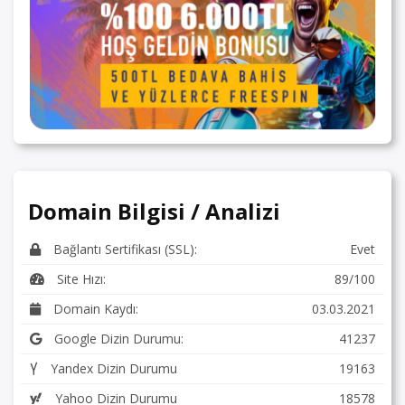
Domain Bilgisi / Analizi
Bağlantı Sertifikası (SSL):
Evet
Site Hızı:
89/100
Domain Kaydı:
03.03.2021
Google Dizin Durumu:
41237
Yandex Dizin Durumu
19163
Yahoo Dizin Durumu
18578