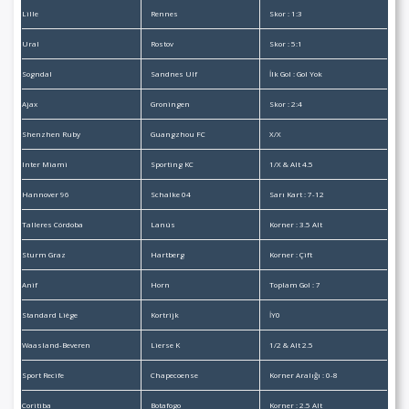
Lille
Rennes
Skor : 1:3
Ural
Rostov
Skor : 5:1
Sogndal
Sandnes Ulf
İlk Gol : Gol Yok
Ajax
Groningen
Skor : 2:4
Shenzhen Ruby
Guangzhou FC
X/X
Inter Miami
Sporting KC
1/X & Alt 4.5
Hannover 96
Schalke 04
Sarı Kart : 7-12
Talleres Córdoba
Lanús
Korner : 3.5 Alt
Sturm Graz
Hartberg
Korner : Çift
Anif
Horn
Toplam Gol : 7
Standard Liège
Kortrijk
İY0
Waasland-Beveren
Lierse K
1/2 & Alt 2.5
Sport Recife
Chapecoense
Korner Aralığı : 0-8
Coritiba
Botafogo
Korner : 2.5 Alt