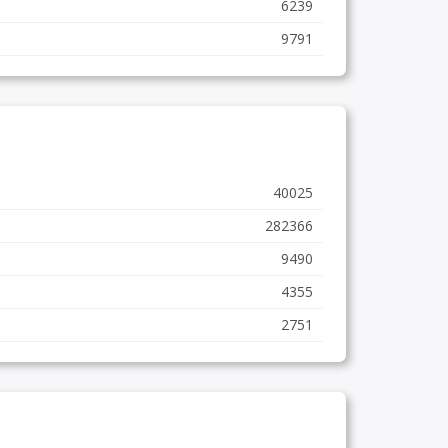
6239
9791
40025
282366
9490
4355
2751