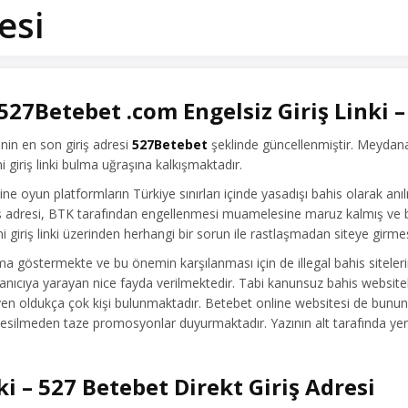
esi
527Betebet .com Engelsiz Giriş Linki 
nin en son giriş adresi
527Betebet
şeklinde güncellenmiştir. Meydana
 giriş linki bulma uğraşına kalkışmaktadır.
line oyun platformların Türkiye sınırları içinde yasadışı bahis olarak 
riş adresi, BTK tarafından engellenmesi muamelesine maruz kalmış ve
i giriş linki üzerinden herhangi bir sorun ile rastlaşmadan siteye girmesi
ma göstermekte ve bu önemin karşılanması için de illegal bahis siteleri
anıcıya yarayan nice fayda verilmektedir. Tabi kanunsuz bahis websitel
eyen oldukça çok kişi bulunmaktadır. Betebet online websitesi de bunun
 kesilmeden taze promosyonlar duyurmaktadır. Yazının alt tarafında yer 
i – 527 Betebet Direkt Giriş Adresi