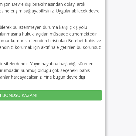
ştır. Devre dışı bırakılmasından dolayı artık
esine erişim sağlayabilirsiniz. Uygulanabilecek devre
dilerek bu istenmeyen duruma karşı çıkış yolu
te bulunmasına hukuki açıdan müsaade etmemektedir
 kumar kumar sitelerinden birisi olan Betebet bahis ve
ndinizi korumak için aktif hale getirilen bu sorunsuz
 sitelerdendir. Yayın hayatına başladığı süreden
 durumdadır. Sunmuş olduğu çok seçenekli bahis
anlar harcayacaksınız. Yine bugün devre dışı
İN BONUSU KAZAN!