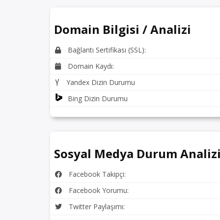
Domain Bilgisi / Analizi
Bağlantı Sertifikası (SSL):
Domain Kaydı:
Yandex Dizin Durumu
Bing Dizin Durumu
Sosyal Medya Durum Analiz
Facebook Takipçi:
Facebook Yorumu:
Twitter Paylaşımı: