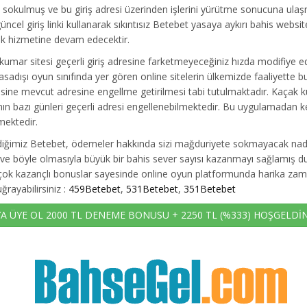
sokulmuş ve bu giriş adresi üzerinden işlerini yürütme sonucuna ulaşmı
cel giriş linki kullanarak sıkıntısız Betebet yasaya aykırı bahis websit
arak hizmetine devam edecektir.
umar sitesi geçerli giriş adresine farketmeyeceğiniz hızda modifiye e
asadışı oyun sınıfında yer gören online sitelerin ülkemizde faaliyet
adresine mevcut adresine engellme getirilmesi tabi tutulmaktadır. Kaçak
ın bazı günleri geçerli adresi engellenebilmektedir. Bu uygulamadan ke
mektedir.
rdiğimiz Betebet, ödemeler hakkında sizi mağduriyete sokmayacak nadir
a ve böyle olmasıyla büyük bir bahis sever sayısı kazanmayı sağlamış
 ve çok kazançlı bonuslar sayesinde online oyun platformunda harika zam
rayabilirsiniz :
459Betebet
,
531Betebet
,
351Betebet
A ÜYE OL 2000 TL DENEME BONUSU + 2250 TL (%333) HOŞGELD