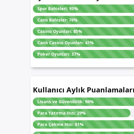
Spor Bahisleri:
93%
Canlı Bahisler:
76%
Casino Oyunları:
85%
Canlı Casino Oyunları:
41%
Poker Oyunları:
37%
Kullanıcı Aylık Puanlamalar
Lisans ve Güvenilirlik:
96%
Para Yatırma Hızı:
29%
Para Çekme Hızı:
61%