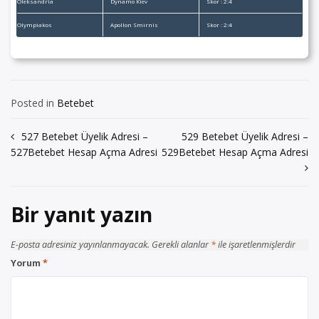
Oleksandria
Dynamo Kiev
Skor : 2:4
Olympiakos
Apollon Smirnis
Skor : 2:4
Posted in
Betebet
Yazı
527 Betebet Üyelik Adresi –
529 Betebet Üyelik Adresi –
527Betebet Hesap Açma Adresi
529Betebet Hesap Açma Adresi
gezinmesi
Bir yanıt yazın
E-posta adresiniz yayınlanmayacak.
Gerekli alanlar
*
ile işaretlenmişlerdir
Yorum
*