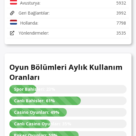
Avusturya:
5932
Geri Bağlantılar:
3992
Hollanda:
7798
Yönlendirmeler:
3535
Oyun Bölümleri Aylık Kullanım
Oranları
Spor Bahisleri:
23%
Canlı Bahisler:
61%
Casino Oyunları:
49%
Canlı Casino Oyunları:
35%
Poker Oyunları:
59%