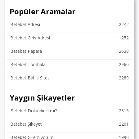
Popüler Aramalar
Betebet Adresi
2242
Betebet Giriş Adresi
1252
Betebet Papara
2638
Betebet Tombala
2960
Betebet Bahis Sitesi
2289
Yaygın Şikayetler
Betebet Dolandırıcı mı?
2315
Betebet Şikayet
2201
Betebet Giremiyorum
1990