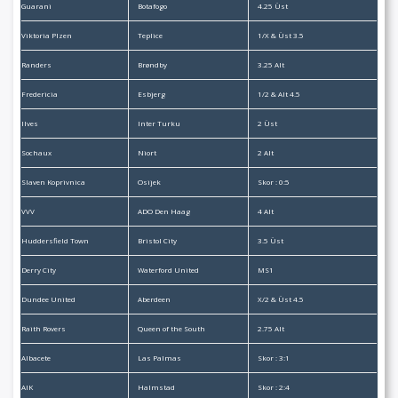
Guarani
Botafogo
4.25 Üst
Viktoria Plzen
Teplice
1/X & Üst 3.5
Randers
Brøndby
3.25 Alt
Fredericia
Esbjerg
1/2 & Alt 4.5
Ilves
Inter Turku
2 Üst
Sochaux
Niort
2 Alt
Slaven Koprivnica
Osijek
Skor : 0:5
VVV
ADO Den Haag
4 Alt
Huddersfield Town
Bristol City
3.5 Üst
Derry City
Waterford United
MS1
Dundee United
Aberdeen
X/2 & Üst 4.5
Raith Rovers
Queen of the South
2.75 Alt
Albacete
Las Palmas
Skor : 3:1
AIK
Halmstad
Skor : 2:4