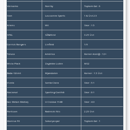
Värnamo
Norrby
Toplam Gol : 6
Sion
Lausanne Sports
1 & Üst 2.5
Kriens
Wil
Skor : 1:5
SPAL
SÃ¼dtirol
3.25 Üst
Carrick Rangers
Linfield
1/X
Toluca
América
Korner Aralığı : 12+
Wisla Plock
Zaglebie Lubin
MS2
Bodø / Glimt
Mjøndalen
Korner : 1.5 Üst
Vizela
Santa Clara
Skor : 5:1
Nacional
Sporting Covilhã
Skor : 0:1
Gaz Metan Mediaş
U Craiova 1948
Skor : 4:3
Partizan
Radnicki Nis
2.25 Üst
Manisa FK
Sakaryaspor
Toplam Gol : 1