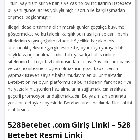
linkini yayınlamıştır ve bahis ve casino oyuncularının Betebet’e
bu yeni güncel adres yoluyla hiçbir sorun ile karşılaşmadan
erişmesi sağlanmıştır.
İllegal iddaa ortamına olan merak günler geçtikçe büyüme
göstermekte ve bu talebin karşılık bulması için de canlı bahis
sitelerinin sayısı çoğalmaktadır. böylelikle kaçak bahis
arasındaki çekişme gerginleşmekte, oyuncuya yarayan bir
hayli kazanç sunulmaktadır. Tabi yasadışı bahis online
sitelerinin bir hayli fazla olmasından dolayı Güvenli canlı bahis
ve casino sitesine müşteri olmak için gözü kapalı tercih
yapmak isteyen sayısız bahis müdavimleri bulunmaktadır.
Betebet online oyun platformu da bu hadisenin farkındadır ve
ne yazık ki müşterileri haz almalarını sağlamak için aralıksız
geçerli promosyonlar dağıtmaktadır. Bu yazımızın sonunda
yer alan detaylar sayesinde Betebet sitesi hakkında fikir sahibi
olabilirsiniz.
528Betebet .com Giriş Linki – 528
Betebet Resmi Linki