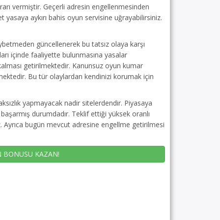
rarı vermiştir. Geçerli adresin engellenmesinden
 yasaya aykırı bahis oyun servisine uğrayabilirsiniz.
aybetmeden güncellenerek bu tatsız olaya karşı
ları içinde faaliyette bulunmasına yasalar
 kalması getirilmektedir. Kanunsuz oyun kumar
ilmektedir. Bu tür olaylardan kendinizi korumak için
aksızlık yapmayacak nadir sitelerdendir. Piyasaya
 başarmış durumdadır. Teklif ettiği yüksek oranlı
iz. Ayrıca bugün mevcut adresine engellme getirilmesi
İN BONUSU KAZAN!