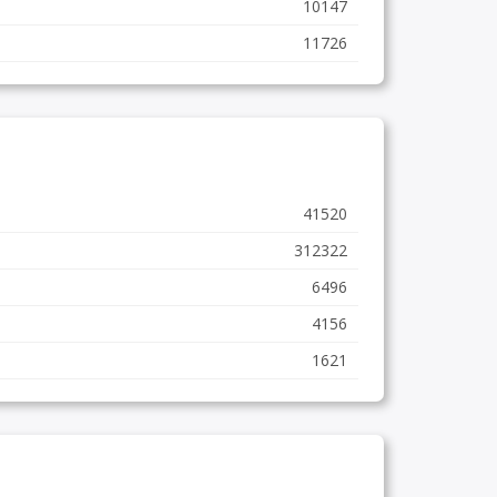
10147
11726
41520
312322
6496
4156
1621