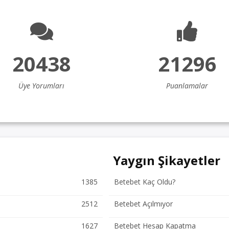
20438
21296
Üye Yorumları
Puanlamalar
Yaygın Şikayetler
1385
Betebet Kaç Oldu?
2512
Betebet Açılmıyor
1627
Betebet Hesap Kapatma