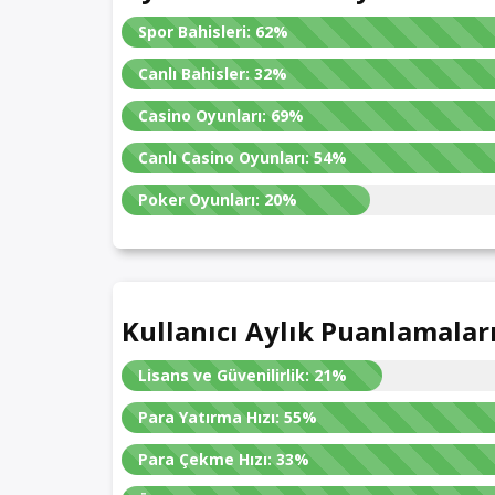
Spor Bahisleri:
62%
Canlı Bahisler:
32%
Casino Oyunları:
69%
Canlı Casino Oyunları:
54%
Poker Oyunları:
20%
Kullanıcı Aylık Puanlamalar
Lisans ve Güvenilirlik:
21%
Para Yatırma Hızı:
55%
Para Çekme Hızı:
33%