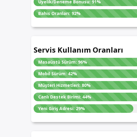
Üyelik/Deneme Bonusu:
91%
Bahis Oranları:
92%
Servis Kullanım Oranları
Masaüstü Sürüm:
96%
Mobil Sürüm:
42%
Müşteri Hizmetleri:
80%
Canlı Destek Birimi:
44%
Yeni Giriş Adresi:
29%