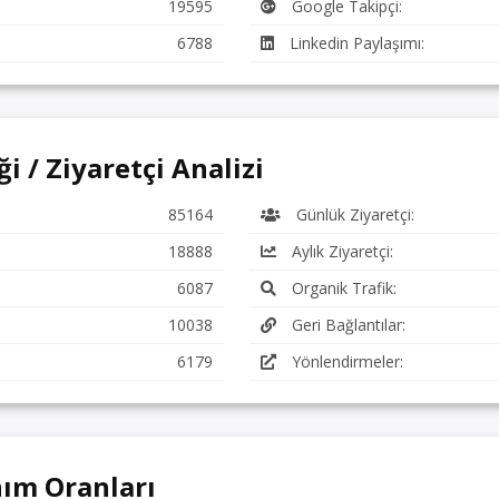
19595
Google Takipçi:
6788
Linkedin Paylaşımı:
ği / Ziyaretçi Analizi
85164
Günlük Ziyaretçi:
18888
Aylık Ziyaretçi:
6087
Organik Trafik:
10038
Geri Bağlantılar:
6179
Yönlendirmeler:
nım Oranları