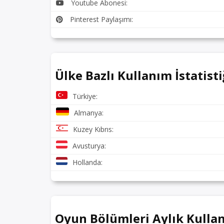
Youtube Abonesi:
Pinterest Paylaşımı:
Ülke Bazlı Kullanım İstatisti
Türkiye:
Almanya:
Kuzey Kıbrıs:
Avusturya:
Hollanda:
Oyun Bölümleri Aylık Kulla