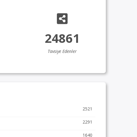
24861
Tavsiye Edenler
2521
2291
1640