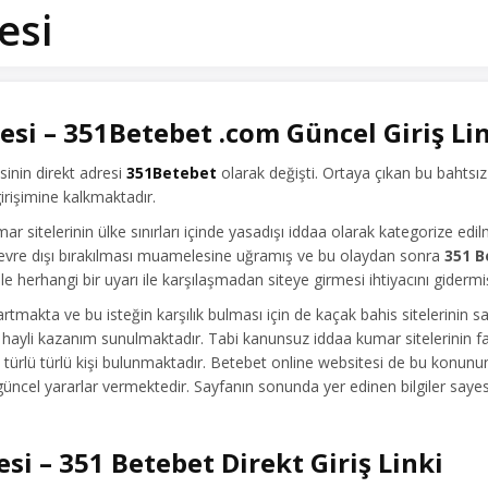
esi
esi – 351Betebet .com Güncel Giriş Li
inin direkt adresi
351Betebet
olarak değişti. Ortaya çıkan bu bahtsız
irişimine kalkmaktadır.
mar sitelerinin ülke sınırları içinde yasadışı iddaa olarak kategorize e
 devre dışı bırakılması muamelesine uğramış ve bu olaydan sonra
351 B
le herhangi bir uyarı ile karşılaşmadan siteye girmesi ihtiyacını gidermiş
kta ve bu isteğin karşılık bulması için de kaçak bahis sitelerinin sayı
 hayli kazanım sunulmaktadır. Tabi kanunsuz iddaa kumar sitelerinin fa
türlü türlü kişi bulunmaktadır. Betebet online websitesi de bu konunu
güncel yararlar vermektedir. Sayfanın sonunda yer edinen bilgiler sayesi
i – 351 Betebet Direkt Giriş Linki