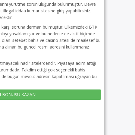
vislerini yürütme zorunluluğunda bulunmuştur. Devre
llegal iddaa kumar sitesine giriş yapabilirsiniz.
cektir.
aya karşı soruna derman bulmuştur. Ülkemizdeki BTK
ayı yasaklamıştır ve bu nedenle de aktif biçimde
i olan Betebet bahis ve casino sitesi de maalesef bu
na alınan bu güncel resmi adresini kullanmanız
ratmayacak nadir sitelerdendir. Piyasaya adım attığı
urumdadır. Takdim ettiği çok seçenekli bahis
Bir de bugün mevcut adresin kapatılması uğrayan bu
İN BONUSU KAZAN!