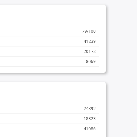
79/100
41239
20172
8069
24892
18323
41086