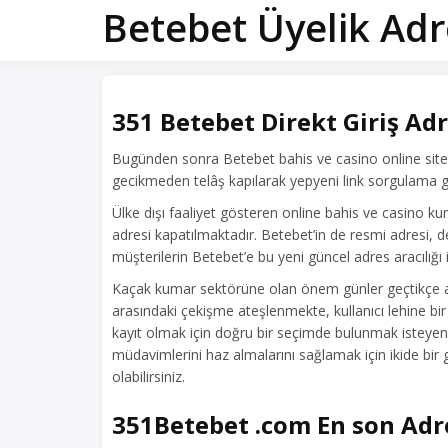
Skip
Betebet Üyelik Adr
to
content
351 Betebet Direkt Giriş Adr
Bugünden sonra Betebet bahis ve casino online sites
gecikmeden telâş kapılarak yepyeni link sorgulama g
Ülke dışı faaliyet gösteren online bahis ve casino ku
adresi kapatılmaktadır. Betebet’in de resmi adresi,
müşterilerin Betebet’e bu yeni güncel adres aracılığı i
Kaçak kumar sektörüne olan önem günler geçtikçe artma
arasındaki çekişme ateşlenmekte, kullanıcı lehine bir
kayıt olmak için doğru bir seçimde bulunmak isteyen 
müdavimlerini haz almalarını sağlamak için ikide bir 
olabilirsiniz.
351Betebet .com En son Adres