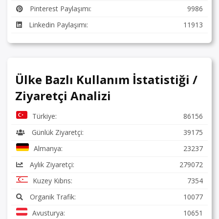
Pinterest Paylaşımı:
9986
Linkedin Paylaşımı:
11913
Ülke Bazlı Kullanım İstatistiği /
Ziyaretçi Analizi
Türkiye:
86156
Günlük Ziyaretçi:
39175
Almanya:
23237
Aylık Ziyaretçi:
279072
Kuzey Kıbrıs:
7354
Organik Trafik:
10077
Avusturya:
10651