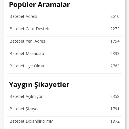
Popüler Aramalar
Betebet Adresi
2610
Betebet Canlı Destek
2272
Betebet Yeni Adres
1754
Betebet Masaüstü
2333
Betebet Üye Olma
2763
Yaygın Şikayetler
Betebet Açılmıyor
2358
Betebet Şikayet
1791
Betebet Dolandırıcı mı?
1872