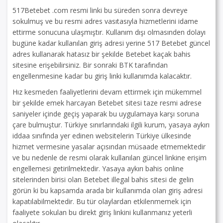
517Betebet .com resmi linki bu süreden sonra devreye
sokulmuş ve bu resmi adres vasıtasıyla hizmetlerini idame
ettirme sonucuna ulaşmıştır. Kullanım dışı olmasınden dolayı
bugüne kadar kullanılan giriş adresi yerine 517 Betebet güncel
adres kullanarak hatasız bir şekilde Betebet kaçak bahis
sitesine erişebilirsiniz. Bir sonraki BTK tarafından
engellenmesine kadar bu giriş linki kullanımda kalacaktır.
Hız kesmeden faaliyetlerini devam ettirmek için mükemmel
bir şekilde emek harcayan Betebet sitesi taze resmi adrese
saniyeler içinde geçiş yaparak bu uygulamaya karşı soruna
çare bulmuştur. Türkiye sınırlarındaki ilgili kurum, yasaya aykırı
iddaa sınıfında yer edinen websitelerin Türkiye ülkesinde
hizmet vermesine yasalar açısından müsaade etmemektedir
ve bu nedenle de resmi olarak kullanılan güncel linkine erişim
engellemesi getirilmektedir. Yasaya aykırı bahis online
sitelerinden birisi olan Betebet illegal bahis sitesi de gelin
görün ki bu kapsamda arada bir kullanımda olan giriş adresi
kapatılabilmektedir. Bu tür olaylardan etkilenmemek için
faaliyete sokulan bu direkt giriş linkini kullanmanız yeterli