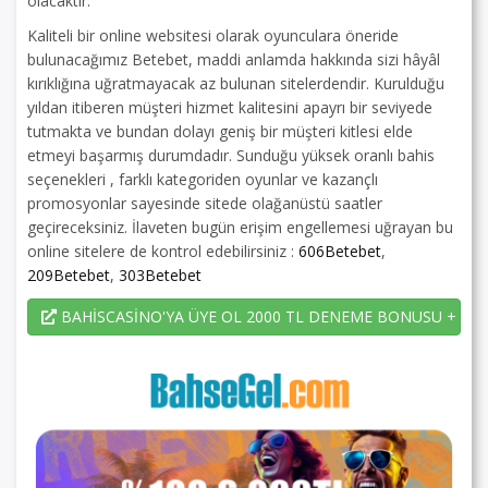
olacaktır.
Kaliteli bir online websitesi olarak oyunculara öneride
bulunacağımız Betebet, maddi anlamda hakkında sizi hâyâl
kırıklığına uğratmayacak az bulunan sitelerdendir. Kurulduğu
yıldan itiberen müşteri hizmet kalitesini apayrı bir seviyede
tutmakta ve bundan dolayı geniş bir müşteri kitlesi elde
etmeyi başarmış durumdadır. Sunduğu yüksek oranlı bahis
seçenekleri , farklı kategoriden oyunlar ve kazançlı
promosyonlar sayesinde sitede olağanüstü saatler
geçireceksiniz. İlaveten bugün erişim engellemesi uğrayan bu
online sitelere de kontrol edebilirsiniz :
606Betebet
,
209Betebet
,
303Betebet
BAHİSCASİNO'YA ÜYE OL 2000 TL DENEME BONUSU + 225