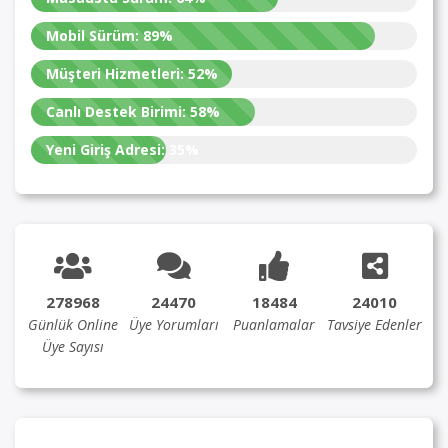
Mobil Sürüm:
89%
Müşteri Hizmetleri:
52%
Canlı Destek Birimi:
58%
Yeni Giriş Adresi:
35%
278968
24470
18484
24010
Günlük Online
Üye Yorumları
Puanlamalar
Tavsiye Edenler
Üye Sayısı