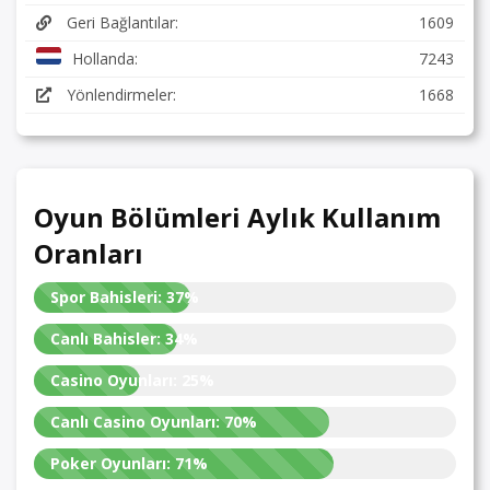
Geri Bağlantılar:
1609
Hollanda:
7243
Yönlendirmeler:
1668
Oyun Bölümleri Aylık Kullanım
Oranları
Spor Bahisleri:
37%
Canlı Bahisler:
34%
Casino Oyunları:
25%
Canlı Casino Oyunları:
70%
Poker Oyunları:
71%