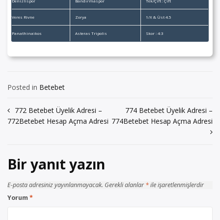
Denizlispor
Bandırmaspor
Tek/Çift : Çift
Veres Rivne
Zorya
1/X & Üst 4.5
Panathinaikos
Asteras Tripolis
Skor : 4:3
Posted in
Betebet
Yazı
772 Betebet Üyelik Adresi –
774 Betebet Üyelik Adresi –
772Betebet Hesap Açma Adresi
774Betebet Hesap Açma Adresi
gezinmesi
Bir yanıt yazın
E-posta adresiniz yayınlanmayacak.
Gerekli alanlar
*
ile işaretlenmişlerdir
Yorum
*