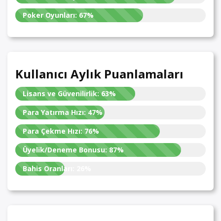
Poker Oyunları:
67%
Kullanıcı Aylık Puanlamaları
Lisans ve Güvenilirlik:
63%
Para Yatırma Hızı:
47%
Para Çekme Hızı:
76%
Üyelik/Deneme Bonusu:
87%
Bahis Oranları:
26%