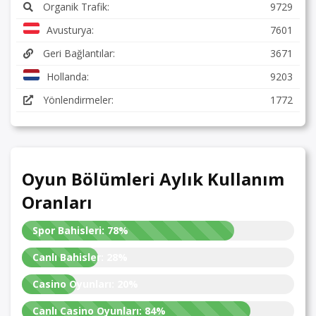
Organik Trafik:
9729
Avusturya:
7601
Geri Bağlantılar:
3671
Hollanda:
9203
Yönlendirmeler:
1772
Oyun Bölümleri Aylık Kullanım
Oranları
Spor Bahisleri:
78%
Canlı Bahisler:
28%
Casino Oyunları:
20%
Canlı Casino Oyunları:
84%