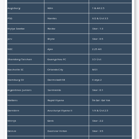
Augsburg
Köln
1 & Alt 2.5
PSG
Nantes
X/2 & Üst 3.5
Krylya Sovetov
Rostov
Skor : 1:3
Jerv
Bryne
Skor : 0:5
NEC
Ajax
2.25 Alt
Shandong Taishan
Guangzhou FC
3.5 Üst
Nashville SC
Orlando City
MS1
Hamburg SV
Darmstadt 98
X veya 2
Argentinos Juniors
Sarmiento
Skor : 0:1
Wattens
Rapid Viyana
İlk Gol : Gol Yok
Dornbirn
Avusturya Viyana II
1/X & Üst 2.5
Wilrijk
Genk
Skor : 2:2
Deinze
Excelsior Virton
Skor : 3:5