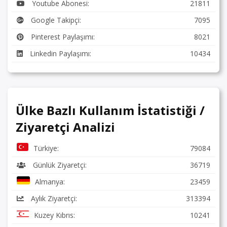
Youtube Abonesi:
21811
Google Takipçi:
7095
Pinterest Paylaşımı:
8021
Linkedin Paylaşımı:
10434
Ülke Bazlı Kullanım İstatistiği /
Ziyaretçi Analizi
Türkiye:
79084
Günlük Ziyaretçi:
36719
Almanya:
23459
Aylık Ziyaretçi:
313394
Kuzey Kıbrıs:
10241