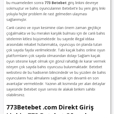
bu muameleden sonra
773 Betebet
giriş linkini devreye
sokmuştur ve bahis oyuncularının Betebet’e bu yeni giriş linki
yoluyla hiçbir problem ile rast gelmeden ulaşması
sağlanmıştır.
Canlı casino ve oyun kesimine olan önem zaman geçtikçe
çoğalmakta ve bu merakın karşılık bulması için de canlı bahis
sitelerinin kitlesi büyümektedir. bu sayede illegal iddaa
arasındaki rekabet hızlanmakta, oyuncuyu ön planda tutan
çok sayıda fayda verilmektedir. Tabi kaçak bahis online oyun
platformların çok sayıda olmasından dolayı Sağlam kaçak
oyun sitesine kayıt olmak için gönül rahatlığı ile karar vermek
isteyen çok sayıda bahis oyuncusu bulunmaktadır. Betebet
websitesi de bu hadisenin bilincindedir ve bu yüzden de bahis
oyuncularını haz almalarını sağlamak için devamlı en son
avantajlar vermektedir. Yazının alt kısmında yer alan detaylar
sayesinde Betebet oyun servisi ile alakalı birikim sahibi
olabilirsiniz.
773Betebet .com Direkt Giriş