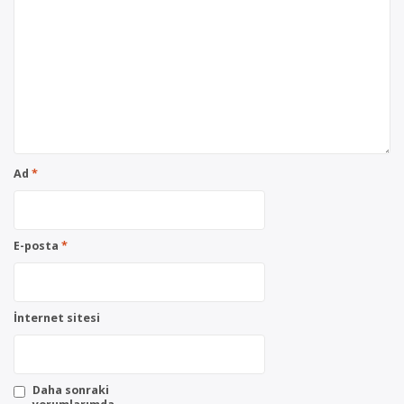
Ad
*
E-posta
*
İnternet sitesi
Daha sonraki