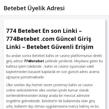
Skip
Betebet Üyelik Adresi
to
content
774 Betebet En son Linki –
774Betebet .com Güncel Giriş
Linki – Betebet Güvenli Erişim
Bu andan sonra Betebet bahis ve casino platformunun direkt
giriş adresi
774Betebet
şeklinde yenilendi. Meydana gelen bu
bahtsız işlem takibinde , bahis ve casino oyuncuları vakit
kaybetmeden kasavet kapılarak en son güncel adres arama
uğraşına yumulmaktadır.
Ülke sınırları dışı hizmet veren çevirimiçi bahis ve casino
online websitelerinin ülke sınırları içinde kumar olarak
isimlendirilmesinden dolayı arada bir mevcut adresine
engellme gelmektedir. Betebet’in de kullanımda olan giriş
urlsi, kullanım dışı olması uygulamasına maruz kalmış ve bu