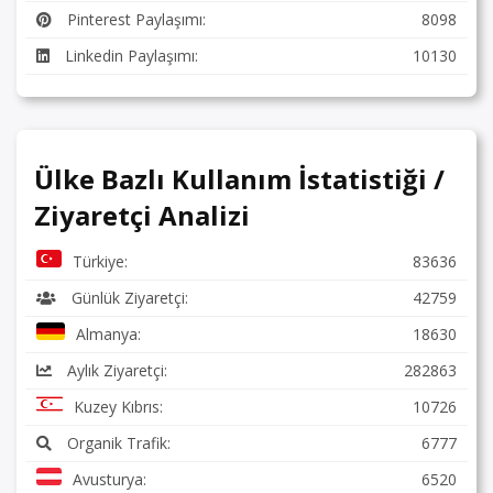
Pinterest Paylaşımı:
8098
Linkedin Paylaşımı:
10130
Ülke Bazlı Kullanım İstatistiği /
Ziyaretçi Analizi
Türkiye:
83636
Günlük Ziyaretçi:
42759
Almanya:
18630
Aylık Ziyaretçi:
282863
Kuzey Kıbrıs:
10726
Organik Trafik:
6777
Avusturya:
6520