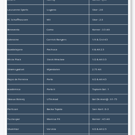
Lausanne Sports
Lugano
Skor : 2:0
FC Schaffhausen
Wil
Skor : 2:3
Benevento
Como
Korner : 3.5 Alt
Coleraine
Carrick Rangers
1/X & Üst 4.5
Guadalajara
Pachuca
X & Alt 2.5
Wisla Plock
Slask Wroclaw
1/2 & Alt 3.5
Strømsgodset
Mjøndalen
2.75 Alt
Paços de Ferreira
Porto
X/2 & Alt 4.5
Académica
Porto II
Toplam Gol : 1
Steaua Bükreş
UTA Arad
Gol Dk Aralığı : 61-75
Partizan
Backa Topola
Sarı Kart : 0-3
Tuzlaspor
Manisa FK
Korner : 4.5 Alt
Shakhtar
Vorskla
X/2 & Alt 2.5