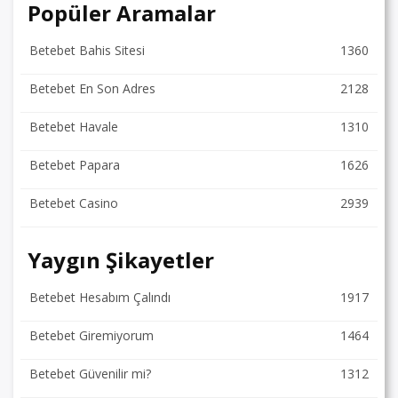
Popüler Aramalar
Betebet Bahis Sitesi
1360
Betebet En Son Adres
2128
Betebet Havale
1310
Betebet Papara
1626
Betebet Casino
2939
Yaygın Şikayetler
Betebet Hesabım Çalındı
1917
Betebet Giremiyorum
1464
Betebet Güvenilir mi?
1312