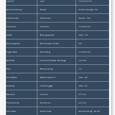
Lorient
Lens
1/2 & Üst 3.5
Akhmat Grozny
Rostov
Korner Aralığı : 0-8
Fredrikstad
Strømmen
Korner : Tek
Cambuur
Heracles
1/2 & Alt 3.5
Hebei
Beijing Guoan
Skor : 1:0
New England
Minnesota United
X/2
Ingolstadt
Nürnberg
1/2 & Alt 4.5
Banfield
Central Córdoba Santiago
2.25 Alt
Ried
RB Salzburg
1/1
Amstetten
Rapid Viyana II
Skor : 4:2
Antwerp
Club Brugge
Skor : 0:1
Westerlo
Lierse K
2.5 Üst
Fluminense
Palmeiras
2.5 Üst
Vila Nova
Ponte Preta
Gol Dk Aralığı : 46-60