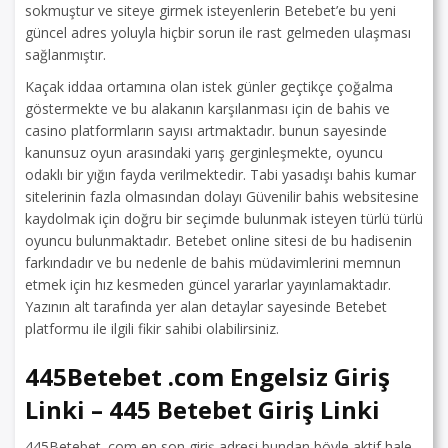
sokmuştur ve siteye girmek isteyenlerin Betebet’e bu yeni
güncel adres yoluyla hiçbir sorun ile rast gelmeden ulaşması
sağlanmıştır.
Kaçak iddaa ortamına olan istek günler geçtikçe çoğalma
göstermekte ve bu alakanın karşılanması için de bahis ve
casino platformların sayısı artmaktadır. bunun sayesinde
kanunsuz oyun arasındaki yarış gerginleşmekte, oyuncu
odaklı bir yığın fayda verilmektedir. Tabi yasadışı bahis kumar
sitelerinin fazla olmasından dolayı Güvenilir bahis websitesine
kaydolmak için doğru bir seçimde bulunmak isteyen türlü türlü
oyuncu bulunmaktadır. Betebet online sitesi de bu hadisenin
farkındadır ve bu nedenle de bahis müdavimlerini memnun
etmek için hız kesmeden güncel yararlar yayınlamaktadır.
Yazının alt tarafında yer alan detaylar sayesinde Betebet
platformu ile ilgili fikir sahibi olabilirsiniz.
445Betebet .com Engelsiz Giriş
Linki – 445 Betebet Giriş Linki
445Betebet .com en son giriş adresi bundan böyle aktif hale