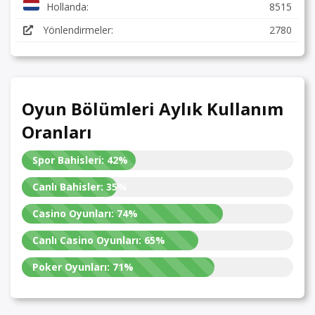
Hollanda:
8515
Yönlendirmeler:
2780
Oyun Bölümleri Aylık Kullanım
Oranları
Spor Bahisleri:
42%
Canlı Bahisler:
35%
Casino Oyunları:
74%
Canlı Casino Oyunları:
65%
Poker Oyunları:
71%