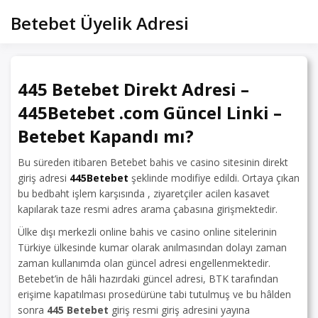
Skip
Betebet Üyelik Adresi
to
content
445 Betebet Direkt Adresi –
445Betebet .com Güncel Linki –
Betebet Kapandı mı?
Bu süreden itibaren Betebet bahis ve casino sitesinin direkt
giriş adresi
445Betebet
şeklinde modifiye edildi. Ortaya çıkan
bu bedbaht işlem karşısında , ziyaretçiler acilen kasavet
kapılarak taze resmi adres arama çabasına girişmektedir.
Ülke dışı merkezli online bahis ve casino online sitelerinin
Türkiye ülkesinde kumar olarak anılmasından dolayı zaman
zaman kullanımda olan güncel adresi engellenmektedir.
Betebet’in de hâli hazırdaki güncel adresi, BTK tarafından
erişime kapatılması prosedürüne tabi tutulmuş ve bu hâlden
sonra
445 Betebet
giriş resmi giriş adresini yayına