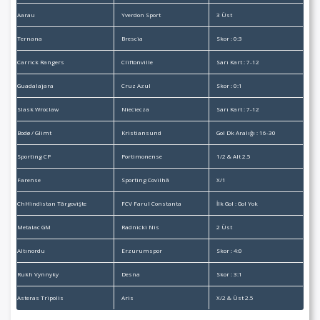
Aarau
Yverdon Sport
3 Üst
Ternana
Brescia
Skor : 0:3
Carrick Rangers
Cliftonville
Sarı Kart : 7-12
Guadalajara
Cruz Azul
Skor : 0:1
Slask Wroclaw
Nieciecza
Sarı Kart : 7-12
Bodø / Glimt
Kristiansund
Gol Dk Aralığı : 16-30
Sporting CP
Portimonense
1/2 & Alt 2.5
Farense
Sporting Covilhã
X/1
ChHindistan Târgovişte
FCV Farul Constanta
İlk Gol : Gol Yok
Metalac GM
Radnicki Nis
2 Üst
Altınordu
Erzurumspor
Skor : 4:0
Rukh Vynnyky
Desna
Skor : 3:1
Asteras Tripolis
Aris
X/2 & Üst 2.5