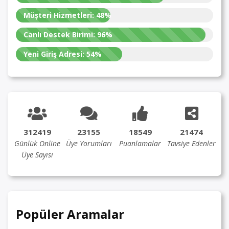
Müşteri Hizmetleri:
48%
Canlı Destek Birimi:
96%
Yeni Giriş Adresi:
54%
312419
23155
18549
21474
Günlük Online
Üye Yorumları
Puanlamalar
Tavsiye Edenler
Üye Sayısı
Popüler Aramalar