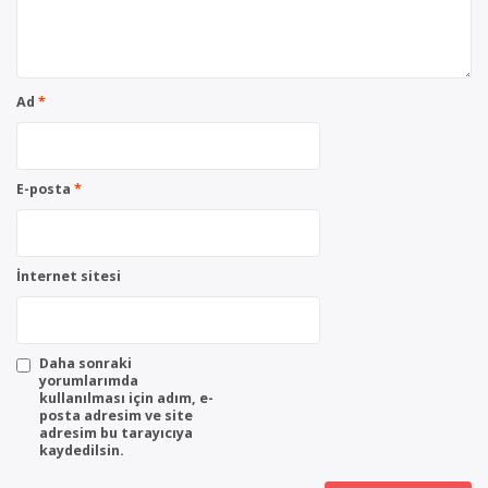
Ad
*
E-posta
*
İnternet sitesi
Daha sonraki
yorumlarımda
kullanılması için adım, e-
posta adresim ve site
adresim bu tarayıcıya
kaydedilsin.