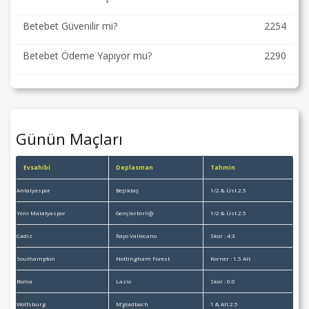
Betebet Güvenilir mi?
2254
Betebet Ödeme Yapıyor mu?
2290
Günün Maçları
Evsahibi
Deplasman
Tahmin
Antalyaspor
Beşiktaş
1/2 & Üst 2.5
Yeni Malatyaspor
Gençlerbirliği
1/2 & Üst 2.5
Cadiz
Rayo Vallecano
Skor : 4:3
Southampton
Nottingham Forest
Korner : 1.5 Alt
Roma
Lazio
Skor : 0:0
Wolfsburg
M’gladbach
1 & Alt 2.5