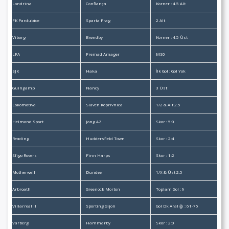
Londrina
Confiança
Korner : 4.5 Alt
FK Pardubice
Sparta Prag
2 Alt
Viborg
Brøndby
Korner : 4.5 Üst
LFA
Fremad Amager
MS0
SJK
Haka
İlk Gol : Gol Yok
Guingamp
Nancy
3 Üst
Lokomotiva
Slaven Koprivnica
1/2 & Alt 2.5
Helmond Sport
Jong AZ
Skor : 5:0
Reading
Huddersfield Town
Skor : 2:4
Sligo Rovers
Finn Harps
Skor : 1:2
Motherwell
Dundee
1/X & Üst 2.5
Arbroath
Greenock Morton
Toplam Gol : 9
Villarreal II
Sporting Gijon
Gol Dk Aralığı : 61-75
Varberg
Hammarby
Skor : 2:0