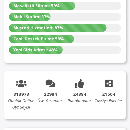
Masaüstü Sürüm:
59%
Mobil Sürüm:
37%
Müşteri Hizmetleri:
87%
Canlı Destek Birimi:
58%
Yeni Giriş Adresi:
48%
313973
22984
24384
21504
Günlük Online
Üye Yorumları
Puanlamalar
Tavsiye Edenler
Üye Sayısı