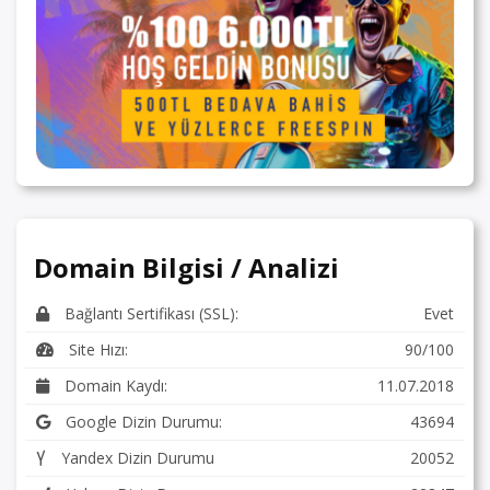
Domain Bilgisi / Analizi
Bağlantı Sertifikası (SSL):
Evet
Site Hızı:
90/100
Domain Kaydı:
11.07.2018
Google Dizin Durumu:
43694
Yandex Dizin Durumu
20052