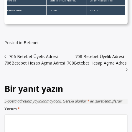
Vorskla
Metalist 1925 Kharkiv
Gol Dk Aralığı : 1-15
Panaitolikos
Lamia
Skor : 4:5
Posted in
Betebet
Yazı
706 Betebet Üyelik Adresi –
708 Betebet Üyelik Adresi –
706Betebet Hesap Açma Adresi
708Betebet Hesap Açma Adresi
gezinmesi
Bir yanıt yazın
E-posta adresiniz yayınlanmayacak.
Gerekli alanlar
*
ile işaretlenmişlerdir
Yorum
*