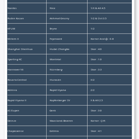
Nantes
Nice
1/X & Alt 4.5
Rubin Kazan
Akhmat Grozny
1/2 & Üst 3.5
KFUM
Bryne
1/2
Willem II
Feyenoord
Korner Aralığı : 0-8
Shanghai Shenhua
Hubei Zhongbo
Skor : 4:0
Sporting KC
Montréal
Skor : 1:0
Hannover 96
Nürnberg
Skor : 3:3
Rosario Central
Huracán
X/2
Admira
Rapid Viyana
2/2
Rapid Viyana II
Kapfenberger SV
X & Alt 2.5
AS Eupen
Genk
Skor : 3:0
Deinze
Waasland-Beveren
Korner : Çift
Chapecoense
Grêmio
Skor : 4:1