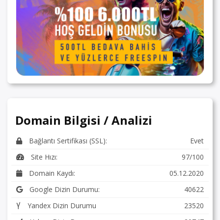
Domain Bilgisi / Analizi
Bağlantı Sertifikası (SSL):
Evet
Site Hızı:
97/100
Domain Kaydı:
05.12.2020
Google Dizin Durumu:
40622
Yandex Dizin Durumu
23520