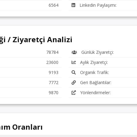
6564
Linkedin Paylaşımı:
ği / Ziyaretçi Analizi
78784
Günlük Ziyaretçi:
23600
Aylık Ziyaretçi:
9193
Organik Trafik:
7772
Geri Bağlantılar:
9870
Yönlendirmeler:
nım Oranları