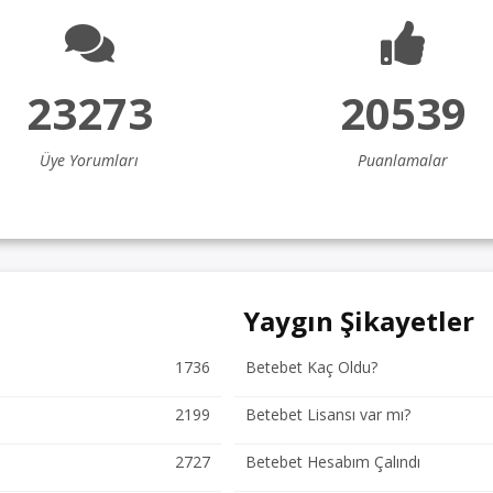
23273
20539
Üye Yorumları
Puanlamalar
Yaygın Şikayetler
1736
Betebet Kaç Oldu?
2199
Betebet Lisansı var mı?
2727
Betebet Hesabım Çalındı