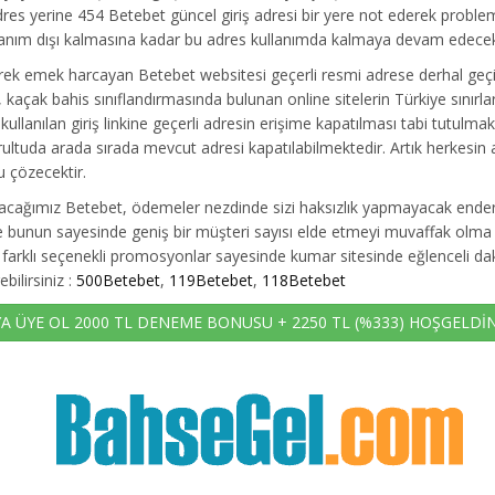
res yerine 454 Betebet güncel giriş adresi bir yere not ederek probl
kullanım dışı kalmasına kadar bu adres kullanımda kalmaya devam edecek
ek emek harcayan Betebet websitesi geçerli resmi adrese derhal geçi
m, kaçak bahis sınıflandırmasında bulunan online sitelerin Türkiye sınır
anılan giriş linkine geçerli adresin erişime kapatılması tabi tutulmakt
ultuda arada sırada mevcut adresi kapatılabilmektedir. Artık herkesin
u çözecektir.
lunacağımız Betebet, ödemeler nezdinde sizi haksızlık yapmayacak ender
e bunun sayesinde geniş bir müşteri sayısı elde etmeyi muvaffak olma b
e farklı seçenekli promosyonlar sayesinde kumar sitesinde eğlenceli dak
ilirsiniz :
500Betebet
,
119Betebet
,
118Betebet
A ÜYE OL 2000 TL DENEME BONUSU + 2250 TL (%333) HOŞGELD