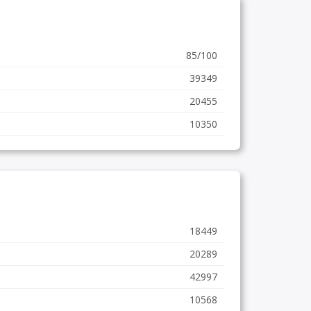
85/100
39349
20455
10350
18449
20289
42997
10568