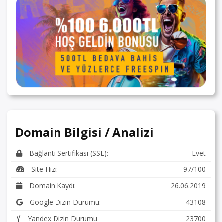
Domain Bilgisi / Analizi
Bağlantı Sertifikası (SSL):
Evet
Site Hızı:
97/100
Domain Kaydı:
26.06.2019
Google Dizin Durumu:
43108
Yandex Dizin Durumu
23700