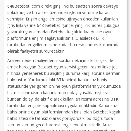
648Betebet .com direkt giriş linki bu saatten sonra devreye
sokulmuş ve bu adres üzerinden işlerini yürütme kararı
vermiştir. Erişim engellemesine uğrayan önceden kullanılan
giriş linki yerine 648 Betebet güncel giriş linki adres çubuğua
yazarak uyarı almadan Betebet kaçak iddaa online oyun
platformuna erişim sağlayabilirsiniz. Olabilecek BTK
tarafından engellenmesine kadar bu resmi adres kullanımda
olarak faaliyetini sürdürecektir.
Ara vermeden faaliyetlerini sürdürmek için sıkı bir şekilde
emek harcayan Betebet oyun servisi geçerli resmi linke jet
hızında yenilenerek bu alışılmış duruma karşı soruna derman
bulmuştur. Yurdumuzdaki BTK birimi, kanunsuz bahis
statüsünde yer gören online oyun platformların yurdumuzda
hizmet sunmasına kanunlardan dolayı yasaklamıştır ve
bundan dolayı da aktif olarak kullanılan resmi adresine BTK
tarafından erişime kapatılması uygulanmaktadır. Kanunsuz
bahis online oyun platformlarından birisi olan Betebet kaçak
bahis sitesi de talihsiz olarak görüyoruz ki bu doğrultuda
zaman zaman geçerli adresi engellenebilmektedir. Artık