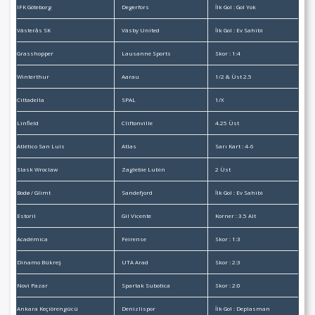
IFK Göteborg
Degerfors
İlk Gol : Gol Yok
Västerås SK
Väsby United
İlk Gol : Ev Sahibi
Grasshopper
Lausanne Sports
Skor : 1:4
Winterthur
Aarau
1/2 & Üst 2.5
Cittadella
SPAL
1/X
Linfield
Cliftonville
4.25 Üst
Atlético San Luis
Atlas
Sarı Kart : 4-6
Slask Wroclaw
Zaglebie Lubin
2 Üst
Bodø / Glimt
Sandefjord
İlk Gol : Ev Sahibi
Estoril
Gil Vicente
Korner : 3.5 Alt
Académica
Feirense
Skor : 1:3
Dinamo Bükreş
UTA Arad
Skor : 2:3
Novi Pazar
Spartak Subotica
Skor : 2:0
Ankara Keçiörengücü
Denizlispor
İlk Gol : Deplasman