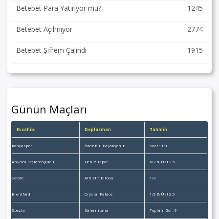
Betebet Para Yatırıyor mu?
1245
Betebet Açılmıyor
2774
Betebet Şifrem Çalındı
1915
Günün Maçları
Evsahibi
Deplasman
Tahmin
Konyaspor
İstanbul Başakşehir
Skor : 1:3
Ankara Keçiörengücü
Denizlispor
X/2 & Üst 3.5
Getafe
Athletic Bilbao
1/2
Brentford
Crystal Palace
1/2 & Üst 2.5
Spezia
Salernitana
Toplam Gol : 9