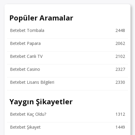
Popüler Aramalar
Betebet Tombala
2448
Betebet Papara
2062
Betebet Canlı TV
2102
Betebet Casino
2327
Betebet Lisans Bilgileri
2330
Yaygın Şikayetler
Betebet Kaç Oldu?
1312
Betebet Şikayet
1449