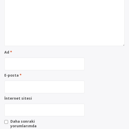
Ad
*
E-posta
*
İnternet sitesi
Daha sonraki
yorumlarımda