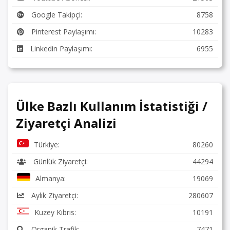
Google Takipçi:
8758
Pinterest Paylaşımı:
10283
Linkedin Paylaşımı:
6955
Ülke Bazlı Kullanım İstatistiği /
Ziyaretçi Analizi
Türkiye:
80260
Günlük Ziyaretçi:
44294
Almanya:
19069
Aylık Ziyaretçi:
280607
Kuzey Kıbrıs:
10191
Organik Trafik:
7471