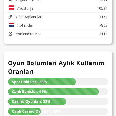
Avusturya:
10394
Geri Bağlantılar:
3154
Hollanda:
7803
Yönlendirmeler:
4113
Oyun Bölümleri Aylık Kullanım
Oranları
Spor Bahisleri:
68%
Canlı Bahisler:
91%
Casino Oyunları:
58%
Canlı Casino Oyunları:
33%