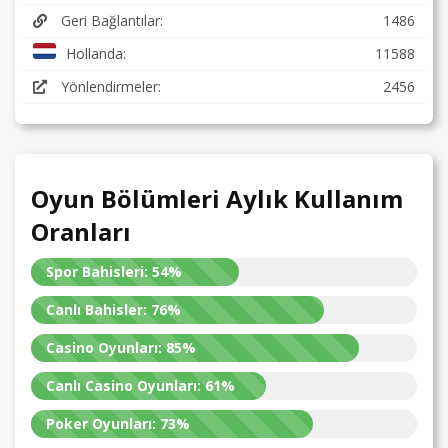
Geri Bağlantılar:
1486
Hollanda:
11588
Yönlendirmeler:
2456
Oyun Bölümleri Aylık Kullanım
Oranları
Spor Bahisleri:
54%
Canlı Bahisler:
76%
Casino Oyunları:
85%
Canlı Casino Oyunları:
61%
Poker Oyunları:
73%