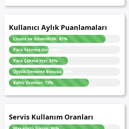
Kullanıcı Aylık Puanlamaları
Lisans ve Güvenilirlik:
87%
Para Yatırma Hızı:
36%
Para Çekme Hızı:
53%
Üyelik/Deneme Bonusu:
49%
Bahis Oranları:
72%
Servis Kullanım Oranları
Masaüstü Sürüm:
86%