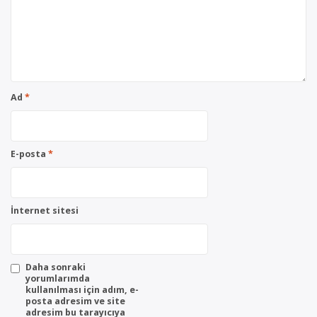
Ad
*
E-posta
*
İnternet sitesi
Daha sonraki
yorumlarımda
kullanılması için adım, e-
posta adresim ve site
adresim bu tarayıcıya