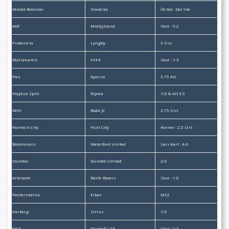
Mladá Boleslav
Slovácko
İlk Gol : Gol Yok
AGF
Midtjylland
Skor : 5:2
Fredericia
Lyngby
3 Üst
Mariehamn
HIFK
Skor : 1:3
Pau
Ajaccio
3.75 Alt
Hajduk Split
Rijeka
1/2 & Alt 3.5
MVV
Roda JC
3.75 Üst
Norwich City
Hull City
Korner : 2.5 Üst
Bohemians
Waterford United
Sarı Kart : 4-6
Dundee
Dundee United
2/2
Arbroath
Raith Rovers
Skor : 1:0
Ponferradina
Eibar
MS2
Varberg
Sirius
1/2
GAIS
Västerås SK
Skor : 2:3