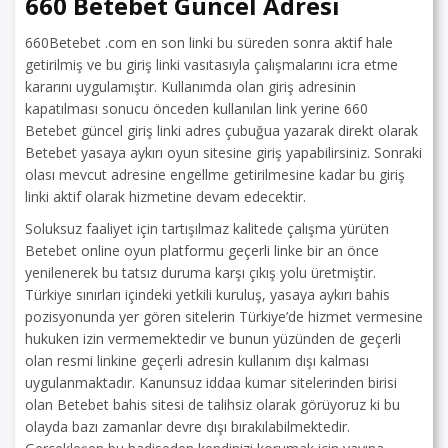
660 Betebet Güncel Adresi
660Betebet .com en son linki bu süreden sonra aktif hale
getirilmiş ve bu giriş linki vasıtasıyla çalışmalarını icra etme
kararını uygulamıştır. Kullanımda olan giriş adresinin
kapatılması sonucu önceden kullanılan link yerine 660
Betebet güncel giriş linki adres çubuğua yazarak direkt olarak
Betebet yasaya aykırı oyun sitesine giriş yapabilirsiniz. Sonraki
olası mevcut adresine engellme getirilmesine kadar bu giriş
linki aktif olarak hizmetine devam edecektir.
Soluksuz faaliyet için tartışılmaz kalitede çalışma yürüten
Betebet online oyun platformu geçerli linke bir an önce
yenilenerek bu tatsız duruma karşı çıkış yolu üretmiştir.
Türkiye sınırları içindeki yetkili kuruluş, yasaya aykırı bahis
pozisyonunda yer gören sitelerin Türkiye’de hizmet vermesine
hukuken izin vermemektedir ve bunun yüzünden de geçerli
olan resmi linkine geçerli adresin kullanım dışı kalması
uygulanmaktadır. Kanunsuz iddaa kumar sitelerinden birisi
olan Betebet bahis sitesi de talihsiz olarak görüyoruz ki bu
olayda bazı zamanlar devre dışı bırakılabilmektedir.