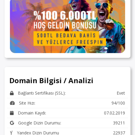
Domain Bilgisi / Analizi
Bağlantı Sertifikası (SSL):
Evet
Site Hızı:
94/100
Domain Kaydı:
07.02.2019
Google Dizin Durumu:
39211
Yandex Dizin Durumu
22937