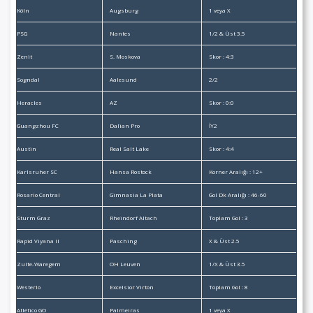
Köln
Augsburg
1 veya X
PSG
Nantes
1/2 & Üst 3.5
Zenit
S. Moskova
Skor : 4:3
Sogndal
Aalesund
2/2
Heracles
AZ
Skor : 0:0
Guangzhou FC
Dalian Pro
İY2
Austin
Real Salt Lake
Skor : 4:4
Karlsruher SC
Hansa Rostock
Korner Aralığı : 12+
Rosario Central
Gimnasia La Plata
Gol Dk Aralığı : 46-60
Sturm Graz
Rheindorf Altach
Toplam Gol : 3
Rapid Viyana II
Pasching
X & Üst 2.5
Zulte-Waregem
OH Leuven
1/X & Üst 3.5
Westerlo
Excelsior Virton
Toplam Gol : 8
Atlético GO
Palmeiras
1 veya X