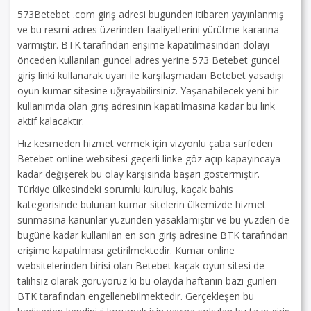
573Betebet .com giriş adresi bugünden itibaren yayınlanmış
ve bu resmi adres üzerinden faaliyetlerini yürütme kararına
varmıştır. BTK tarafından erişime kapatılmasından dolayı
önceden kullanılan güncel adres yerine 573 Betebet güncel
giriş linki kullanarak uyarı ile karşılaşmadan Betebet yasadışı
oyun kumar sitesine uğrayabilirsiniz. Yaşanabilecek yeni bir
kullanımda olan giriş adresinin kapatılmasına kadar bu link
aktif kalacaktır.
Hız kesmeden hizmet vermek için vizyonlu çaba sarfeden
Betebet online websitesi geçerli linke göz açıp kapayıncaya
kadar değişerek bu olay karşısında başarı göstermiştir.
Türkiye ülkesindeki sorumlu kuruluş, kaçak bahis
kategorisinde bulunan kumar sitelerin ülkemizde hizmet
sunmasına kanunlar yüzünden yasaklamıştır ve bu yüzden de
bugüne kadar kullanılan en son giriş adresine BTK tarafından
erişime kapatılması getirilmektedir. Kumar online
websitelerinden birisi olan Betebet kaçak oyun sitesi de
talihsiz olarak görüyoruz ki bu olayda haftanın bazı günleri
BTK tarafından engellenebilmektedir. Gerçekleşen bu