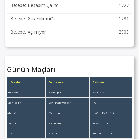
Betebet Hesabım Çalındı
1727
Betebet Güvenilir mi?
1281
Betebet Açılmıyor
2903
Günün Maçları
Evsahibi
Deplasman
Tahmin
Antalyaspor
Sivasspor
Skor : 4:2
Manisa FK
Yeni Malatyaspor
İY0
Almeria
Mallorca
İlk Gol : Ev Sahibi
Everton
Aston Villa
Tek/Çift : Tek
Inter
Spezia
Korner : 0.5 Üst