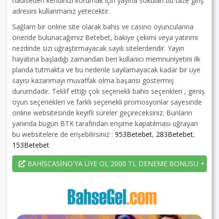
hadiseden kendinizi korumak için yayına sokulan bu taze giriş
adresini kullanmanız yetecektir.
Sağlam bir online site olarak bahis ve casino oyuncularına
öneride bulunacağımız Betebet, bakiye çekimi veya yatırımı
nezdinde sizi uğraştırmayacak sayılı sitelerdendir. Yayın
hayatına başladığı zamandan beri kullanıcı memnuniyetini ilk
planda tutmakta ve bu nedenle sayılamayacak kadar bir üye
sayısı kazanmayı muvaffak olma başarısı göstermiş
durumdadır. Teklif ettiği çok seçenekli bahis seçenkleri , geniş
oyun seçenekleri ve farklı seçenekli promosyonlar sayesinde
online websitesinde keyifli süreler geçireceksiniz. Bunların
yanında bugün BTK tarafından erişime kapatılması uğrayan
bu websitelere de erişebilirsiniz :
953Betebet
,
283Betebet
,
153Betebet
BAHİSCASİNO'YA ÜYE OL 2000 TL DENEME BONUSU + 225