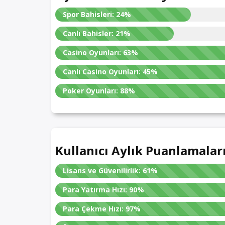
Spor Bahisleri:
24%
Canlı Bahisler:
21%
Casino Oyunları:
63%
Canlı Casino Oyunları:
45%
Poker Oyunları:
88%
Kullanıcı Aylık Puanlamalar
Lisans ve Güvenilirlik:
61%
Para Yatırma Hızı:
90%
Para Çekme Hızı:
97%