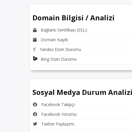
Domain Bilgisi / Analizi
Bağlantı Sertifikası (SSL):
Domain Kaydı:
Yandex Dizin Durumu
Bing Dizin Durumu
Sosyal Medya Durum Analiz
Facebook Takipçi:
Facebook Yorumu:
Twitter Paylaşımı: