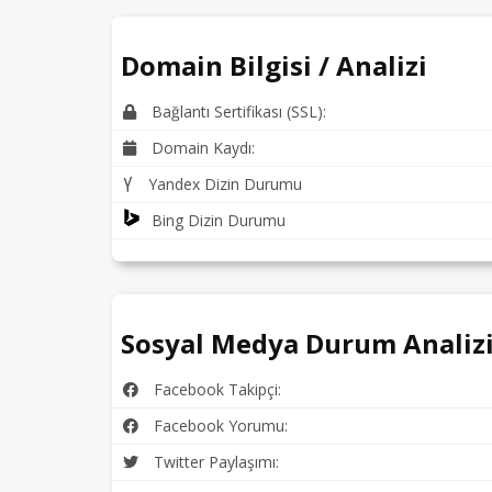
Domain Bilgisi / Analizi
Bağlantı Sertifikası (SSL):
Domain Kaydı:
Yandex Dizin Durumu
Bing Dizin Durumu
Sosyal Medya Durum Analiz
Facebook Takipçi:
Facebook Yorumu:
Twitter Paylaşımı: