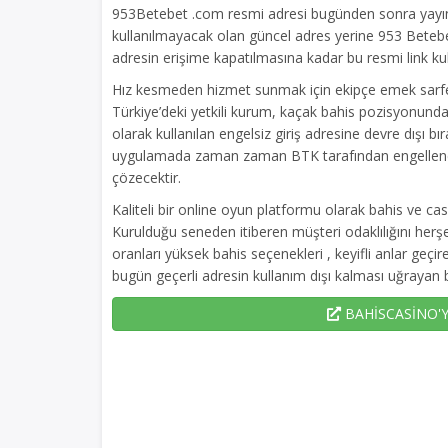
953Betebet .com resmi adresi bugünden sonra yayına 
kullanılmayacak olan güncel adres yerine 953 Betebet
adresin erişime kapatılmasına kadar bu resmi link 
Hız kesmeden hizmet sunmak için ekipçe emek sarfe
Türkiye’deki yetkili kurum, kaçak bahis pozisyonun
olarak kullanılan engelsiz giriş adresine devre dışı 
uygulamada zaman zaman BTK tarafından engellenebil
çözecektir.
Kaliteli bir online oyun platformu olarak bahis ve ca
Kurulduğu seneden itiberen müşteri odaklılığını herş
oranları yüksek bahis seçenekleri , keyifli anlar geç
bugün geçerli adresin kullanım dışı kalması uğrayan b
BAHİSCASİNO'Y