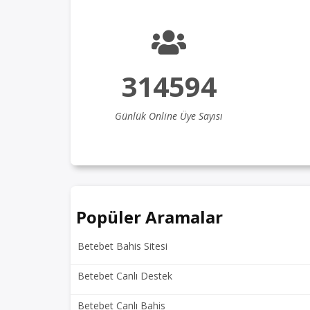
314594
Günlük Online Üye Sayısı
Popüler Aramalar
Betebet Bahis Sitesi
Betebet Canlı Destek
Betebet Canlı Bahis