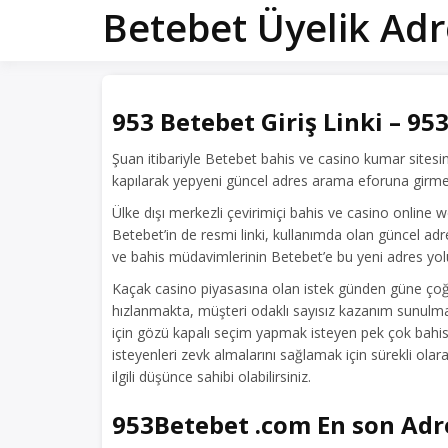
Skip
Betebet Üyelik Adr
to
content
953 Betebet Giriş Linki – 9
Şuan itibariyle Betebet bahis ve casino kumar sitesi
kapılarak yepyeni güncel adres arama eforuna girme
Ülke dışı merkezli çevirimiçi bahis ve casino onli
Betebet’in de resmi linki, kullanımda olan güncel 
ve bahis müdavimlerinin Betebet’e bu yeni adres yolu
Kaçak casino piyasasına olan istek günden güne çoğal
hızlanmakta, müşteri odaklı sayısız kazanım sunulma
için gözü kapalı seçim yapmak isteyen pek çok bahi
isteyenleri zevk almalarını sağlamak için sürekli ola
ilgili düşünce sahibi olabilirsiniz.
953Betebet .com En son Adres