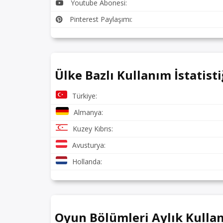
Youtube Abonesi:
Pinterest Paylaşımı:
Ülke Bazlı Kullanım İstatisti
Türkiye:
Almanya:
Kuzey Kıbrıs:
Avusturya:
Hollanda:
Oyun Bölümleri Aylık Kulla