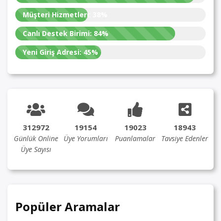
Müşteri Hizmetleri:
38%
Canlı Destek Birimi:
84%
Yeni Giriş Adresi:
45%
312972
19154
19023
18943
Günlük Online
Üye Yorumları
Puanlamalar
Tavsiye Edenler
Üye Sayısı
Popüler Aramalar