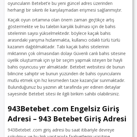
oyuncuların Betebet’e bu yeni güncel adres üzerinden
herhangi bir sıkıntı ile karşılaşmadan erişmesi sağlanmıştır.
Kaçak oyun ortamına olan önem zaman geçtikçe artış
göstermekte ve bu talebin karşılık bulması için de bahis
sitelerinin sayısı yükselmektedir. böylece kaçak bahis
arasındaki yarışma hızlanmakta, kullanıcı odaklı türlü türlü
kazanım dağıtılmaktadır. Tabi kaçak bahis sitelerinin
miktarının çok olmasından dolayı Güvenli canlı bahis sitesine
üyelik oluşturmak için iyi bir seçim yapmak isteyen bir hayli
bahis oyuncusu yer almaktadır. Betebet websitesi de bunun
bilincine sahiptir ve bunun yüzünden de bahis oyuncularını
mutlu etmek için hız kesmeden taze kazançlar sunmaktadır.
Bulunduğunuz bu yazının alt tarafında yer edinen detaylar
sayesinde Betebet sitesi ile ilgili birikim sahibi olabilirsiniz.
943Betebet .com Engelsiz Giriş
Adresi – 943 Betebet Giriş Adresi
943Betebet .com giriş adresi bu saat itibariyle devreye
sokulmuş ve bu link vasıtasıyla faaliyetlerini yürütme