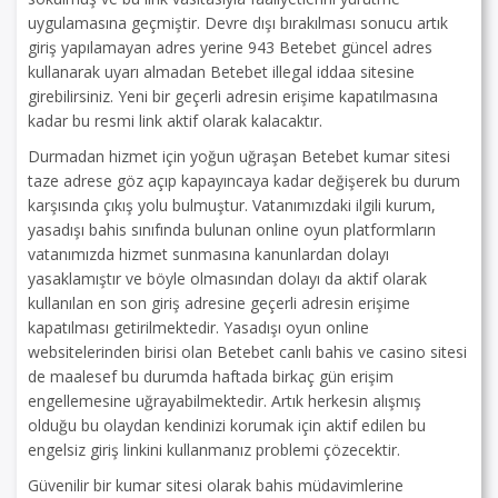
uygulamasına geçmiştir. Devre dışı bırakılması sonucu artık
giriş yapılamayan adres yerine 943 Betebet güncel adres
kullanarak uyarı almadan Betebet illegal iddaa sitesine
girebilirsiniz. Yeni bir geçerli adresin erişime kapatılmasına
kadar bu resmi link aktif olarak kalacaktır.
Durmadan hizmet için yoğun uğraşan Betebet kumar sitesi
taze adrese göz açıp kapayıncaya kadar değişerek bu durum
karşısında çıkış yolu bulmuştur. Vatanımızdaki ilgili kurum,
yasadışı bahis sınıfında bulunan online oyun platformların
vatanımızda hizmet sunmasına kanunlardan dolayı
yasaklamıştır ve böyle olmasından dolayı da aktif olarak
kullanılan en son giriş adresine geçerli adresin erişime
kapatılması getirilmektedir. Yasadışı oyun online
websitelerinden birisi olan Betebet canlı bahis ve casino sitesi
de maalesef bu durumda haftada birkaç gün erişim
engellemesine uğrayabilmektedir. Artık herkesin alışmış
olduğu bu olaydan kendinizi korumak için aktif edilen bu
engelsiz giriş linkini kullanmanız problemi çözecektir.
Güvenilir bir kumar sitesi olarak bahis müdavimlerine