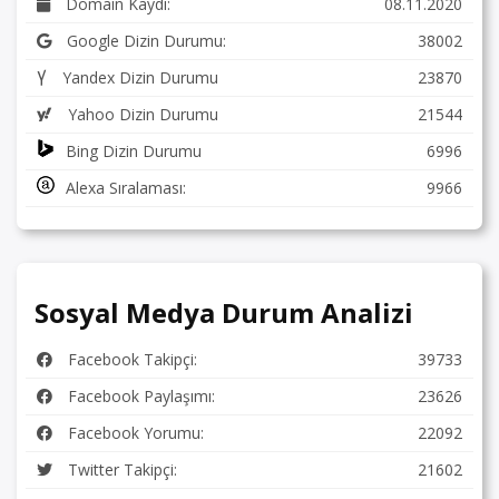
Domain Kaydı:
08.11.2020
Google Dizin Durumu:
38002
Yandex Dizin Durumu
23870
Yahoo Dizin Durumu
21544
Bing Dizin Durumu
6996
Alexa Sıralaması:
9966
Sosyal Medya Durum Analizi
Facebook Takipçi:
39733
Facebook Paylaşımı:
23626
Facebook Yorumu:
22092
Twitter Takipçi:
21602