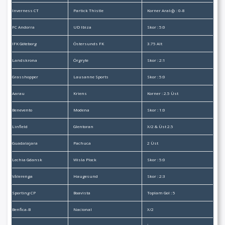
Inverness CT
Partick Thistle
Korner Aralığı : 0-8
FC Andorra
UD Ibiza
Skor : 5:0
IFK Göteborg
Östersunds FK
3.75 Alt
Landskrona
Örgryte
Skor : 2:1
Grasshopper
Lausanne Sports
Skor : 5:0
Aarau
Kriens
Korner : 2.5 Üst
Benevento
Modena
Skor : 1:0
Linfield
Glentoran
X/2 & Üst 2.5
Guadalajara
Pachuca
2 Üst
Lechia Gdansk
Wisla Plock
Skor : 5:0
Vålerenga
Haugesund
Skor : 2:3
Sporting CP
Boavista
Toplam Gol : 5
Benfica-B
Nacional
X/2