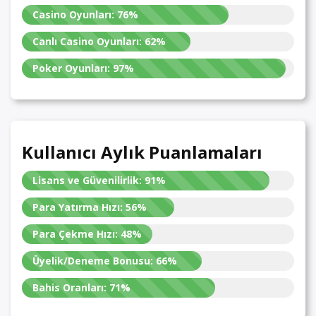
Casino Oyunları:
76%
Canlı Casino Oyunları:
62%
Poker Oyunları:
97%
Kullanıcı Aylık Puanlamaları
Lisans ve Güvenilirlik:
91%
Para Yatırma Hızı:
56%
Para Çekme Hızı:
48%
Üyelik/Deneme Bonusu:
66%
Bahis Oranları:
71%