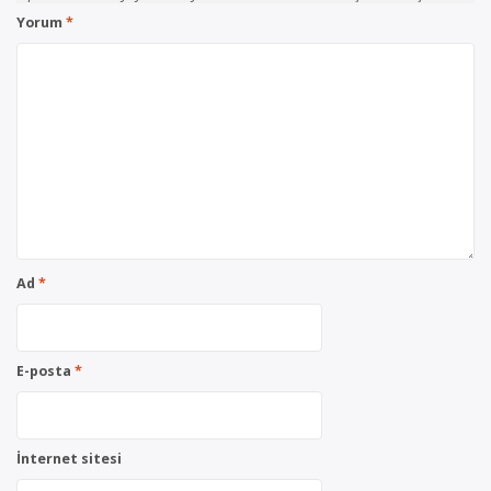
Yorum
*
Ad
*
E-posta
*
İnternet sitesi