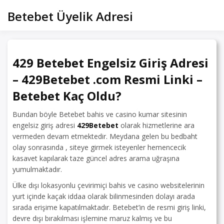
Skip
Betebet Üyelik Adresi
to
content
429 Betebet Engelsiz Giriş Adresi
– 429Betebet .com Resmi Linki –
Betebet Kaç Oldu?
Bundan böyle Betebet bahis ve casino kumar sitesinin
engelsiz giriş adresi
429Betebet
olarak hizmetlerine ara
vermeden devam etmektedir. Meydana gelen bu bedbaht
olay sonrasında , siteye girmek isteyenler hemencecik
kasavet kapılarak taze güncel adres arama uğraşına
yumulmaktadır.
Ülke dışı lokasyonlu çevirimiçi bahis ve casino websitelerinin
yurt içinde kaçak iddaa olarak bilinmesinden dolayı arada
sırada erişime kapatılmaktadır. Betebet’in de resmi giriş linki,
devre dışı bırakılması işlemine maruz kalmış ve bu