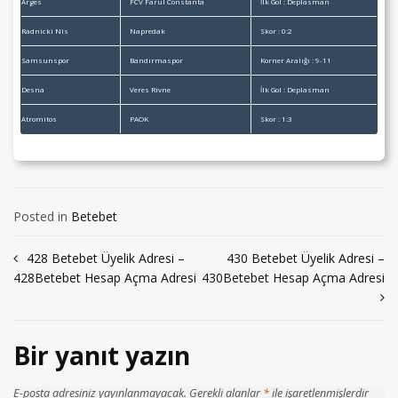
Arges
FCV Farul Constanta
İlk Gol : Deplasman
Radnicki Nis
Napredak
Skor : 0:2
Samsunspor
Bandırmaspor
Korner Aralığı : 9-11
Desna
Veres Rivne
İlk Gol : Deplasman
Atromitos
PAOK
Skor : 1:3
Posted in
Betebet
Yazı
428 Betebet Üyelik Adresi –
430 Betebet Üyelik Adresi –
428Betebet Hesap Açma Adresi
430Betebet Hesap Açma Adresi
gezinmesi
Bir yanıt yazın
E-posta adresiniz yayınlanmayacak.
Gerekli alanlar
*
ile işaretlenmişlerdir