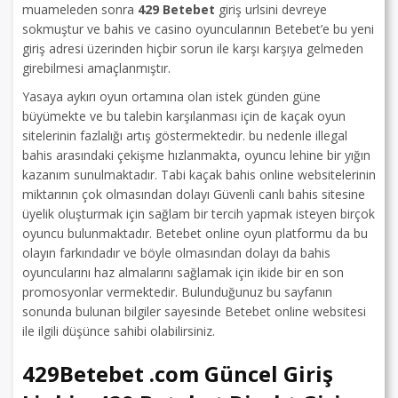
muameleden sonra
429 Betebet
giriş urlsini devreye
sokmuştur ve bahis ve casino oyuncularının Betebet’e bu yeni
giriş adresi üzerinden hiçbir sorun ile karşı karşıya gelmeden
girebilmesi amaçlanmıştır.
Yasaya aykırı oyun ortamına olan istek günden güne
büyümekte ve bu talebin karşılanması için de kaçak oyun
sitelerinin fazlalığı artış göstermektedir. bu nedenle illegal
bahis arasındaki çekişme hızlanmakta, oyuncu lehine bir yığın
kazanım sunulmaktadır. Tabi kaçak bahis online websitelerinin
miktarının çok olmasından dolayı Güvenli canlı bahis sitesine
üyelik oluşturmak için sağlam bir tercih yapmak isteyen birçok
oyuncu bulunmaktadır. Betebet online oyun platformu da bu
olayın farkındadır ve böyle olmasından dolayı da bahis
oyuncularını haz almalarını sağlamak için ikide bir en son
promosyonlar vermektedir. Bulunduğunuz bu sayfanın
sonunda bulunan bilgiler sayesinde Betebet online websitesi
ile ilgili düşünce sahibi olabilirsiniz.
429Betebet .com Güncel Giriş