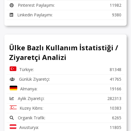
Pinterest Paylaşımı:
11982
Linkedin Paylaşımı:
9380
Ülke Bazlı Kullanım İstatistiği /
Ziyaretçi Analizi
Türkiye:
81348
Günlük Ziyaretçi:
41765
Almanya:
19166
Aylık Ziyaretçi:
282313
Kuzey Kıbrıs:
10383
Organik Trafik:
6265
Avusturya:
11805