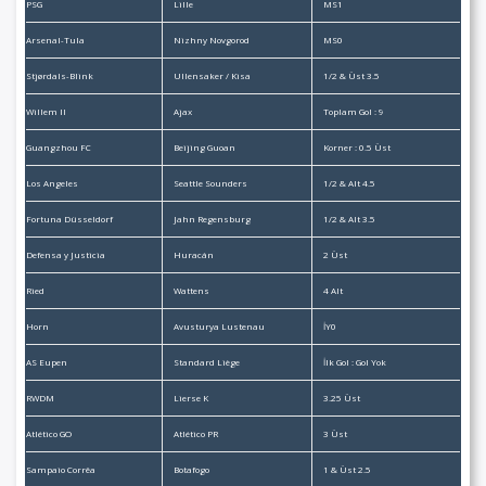
PSG
Lille
MS1
Arsenal-Tula
Nizhny Novgorod
MS0
Stjørdals-Blink
Ullensaker / Kisa
1/2 & Üst 3.5
Willem II
Ajax
Toplam Gol : 9
Guangzhou FC
Beijing Guoan
Korner : 0.5 Üst
Los Angeles
Seattle Sounders
1/2 & Alt 4.5
Fortuna Düsseldorf
Jahn Regensburg
1/2 & Alt 3.5
Defensa y Justicia
Huracán
2 Üst
Ried
Wattens
4 Alt
Horn
Avusturya Lustenau
İY0
AS Eupen
Standard Liège
İlk Gol : Gol Yok
RWDM
Lierse K
3.25 Üst
Atlético GO
Atlético PR
3 Üst
Sampaio Corrêa
Botafogo
1 & Üst 2.5