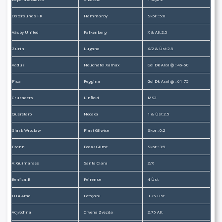
Östersunds FK
Hammarby
Skor : 5:0
Väsby United
Falkenberg
X & Alt 2.5
Zürih
Lugano
X/2 & Üst 2.5
Vaduz
Neuchâtel Xamax
Gol Dk Aralığı : 46-60
Pisa
Reggina
Gol Dk Aralığı : 61-75
Crusaders
Linfield
MS2
Querétaro
Necaxa
1 & Üst 2.5
Slask Wroclaw
Piast Gliwice
Skor : 0:2
Brann
Bodø / Glimt
Skor : 3:5
V. Guimaraes
Santa Clara
2/X
Benfica-B
Feirense
4 Üst
UTA Arad
Botoşani
3.75 Üst
Vojvodina
Crvena Zvezda
2.75 Alt