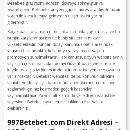
Betebet
giriş resmi adresini devreye sokmuştur ve
ziyaretçilerin Betebet’e bu yeni güncel adres aracılığı ile hiçbir
sorun ile karşı karşıya gelmeden ulaşması ihtiyacını
gidermiştir.
Kaçak bahis ortamına olan alaka zamanla çoğalmakta ve bu
isteğin karşılanması için de bahis sitelerinin miktarı
yükselmektedir. bundan dolayı kanunsuz bahis arasındaki
yarışma hızlanmakta, kullanıcıya yarayan çok sayıda
promosyon sunulmaktadır. Tabi kanunsuz oyun websitelerinin
sayısının çok olmasından dolayı Güvenli bahis websitesine
kaydolmak için iyi bir seçimde bulunmak isteyen nice oyuncu
yer almaktadır. Betebet websitesi de bu konunun bilincine
sahiptir ve dolayısıyla bahis müdavimlerini mutlu olmalarını
sağlamak için hız kesmeden geçerli kazançlar
yayınlamaktadır. Yazının alt kısmında yer edinen istatistikler
sayesinde Betebet oyun servisi hakkında fikir sahibi
olabilirsiniz.
997Betebet .com Direkt Adresi –