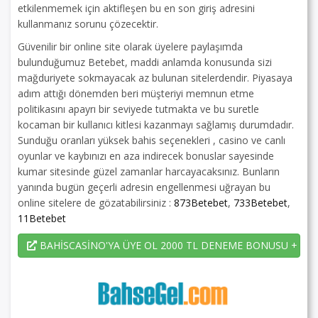
etkilenmemek için aktifleşen bu en son giriş adresini
kullanmanız sorunu çözecektir.
Güvenilir bir online site olarak üyelere paylaşımda
bulunduğumuz Betebet, maddi anlamda konusunda sizi
mağduriyete sokmayacak az bulunan sitelerdendir. Piyasaya
adım attığı dönemden beri müşteriyi memnun etme
politikasını apayrı bir seviyede tutmakta ve bu suretle
kocaman bir kullanıcı kitlesi kazanmayı sağlamış durumdadır.
Sunduğu oranları yüksek bahis seçenekleri , casino ve canlı
oyunlar ve kaybınızı en aza indirecek bonuslar sayesinde
kumar sitesinde güzel zamanlar harcayacaksınız. Bunların
yanında bugün geçerli adresin engellenmesi uğrayan bu
online sitelere de gözatabilirsiniz :
873Betebet
,
733Betebet
,
11Betebet
BAHİSCASİNO'YA ÜYE OL 2000 TL DENEME BONUSU + 225