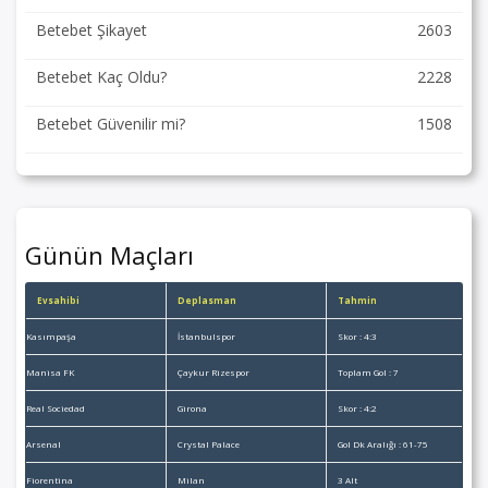
Betebet Şikayet
2603
Betebet Kaç Oldu?
2228
Betebet Güvenilir mi?
1508
Günün Maçları
Evsahibi
Deplasman
Tahmin
Kasımpaşa
İstanbulspor
Skor : 4:3
Manisa FK
Çaykur Rizespor
Toplam Gol : 7
Real Sociedad
Girona
Skor : 4:2
Arsenal
Crystal Palace
Gol Dk Aralığı : 61-75
Fiorentina
Milan
3 Alt