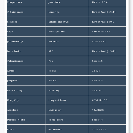
Chapecoense
Juventude
Korner : 2.5 Alt
V. Guimaraes
Londrina
Korner Aralığı : 9-11
Slovácko
Bohemians 1905
Korner Aralığı : 0-8
Vejle
Nordsjælland
Sarı Kart : 7-12
Jammerbugt
Horsens
X/2 & Alt 3.5
Inter Turku
KTP
Korner Aralığı : 9-11
Valenciennes
Pau
Skor : 4:5
Gorica
Rijeka
3.5 Alt
Jong PSV
Roda JC
Skor : 4:5
Norwich City
Hull City
Skor : 4:1
Derry City
Longford Town
X/2 & Üst 3.5
Aberdeen
Livingston
1 & Alt 2.5
Partick Thistle
Raith Rovers
Skor : 1:4
Eibar
Villarreal II
1/X & Alt 4.5