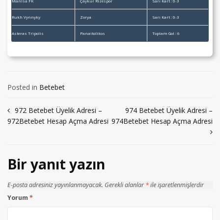
Manisa FK
Çaykur Rizespor
Sarı Kart : 0-3
Rukh Vynnyky
Zorya
Sarı Kart : 0-3
Asteras Tripolis
Panaitolikos
Toplam Gol : 6
Posted in
Betebet
Yazı
972 Betebet Üyelik Adresi –
974 Betebet Üyelik Adresi –
972Betebet Hesap Açma Adresi
974Betebet Hesap Açma Adresi
gezinmesi
Bir yanıt yazın
E-posta adresiniz yayınlanmayacak.
Gerekli alanlar
*
ile işaretlenmişlerdir
Yorum
*