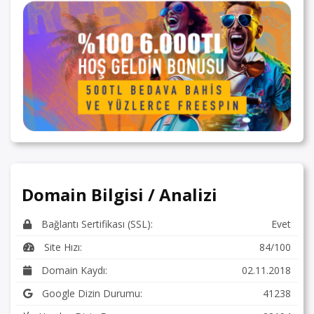
Domain Bilgisi / Analizi
Bağlantı Sertifikası (SSL):
Evet
Site Hızı:
84/100
Domain Kaydı:
02.11.2018
Google Dizin Durumu:
41238