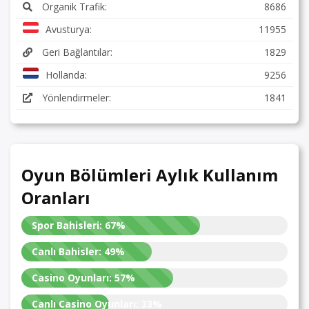
Organik Trafik:
8686
Avusturya:
11955
Geri Bağlantılar:
1829
Hollanda:
9256
Yönlendirmeler:
1841
Oyun Bölümleri Aylık Kullanım
Oranları
Spor Bahisleri:
67%
Canlı Bahisler:
49%
Casino Oyunları:
57%
Canlı Casino Oyunları:
33%