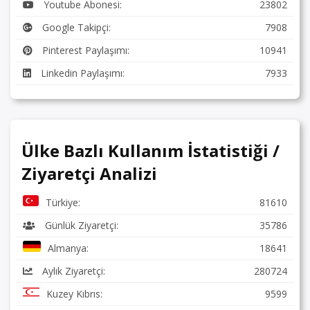
Youtube Abonesi:
23802
Google Takipçi:
7908
Pinterest Paylaşımı:
10941
Linkedin Paylaşımı:
7933
Ülke Bazlı Kullanım İstatistiği /
Ziyaretçi Analizi
Türkiye:
81610
Günlük Ziyaretçi:
35786
Almanya:
18641
Aylık Ziyaretçi:
280724
Kuzey Kıbrıs:
9599