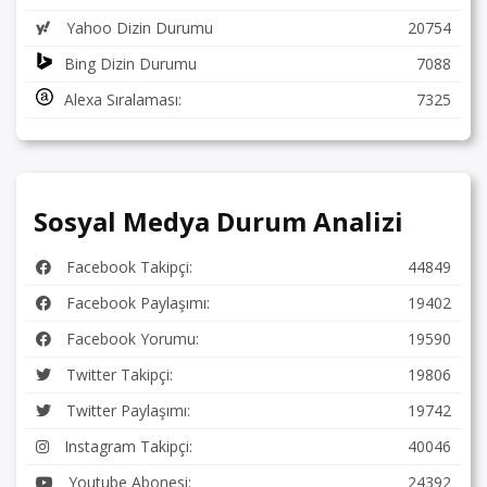
Yahoo Dizin Durumu
20754
Bing Dizin Durumu
7088
Alexa Sıralaması:
7325
Sosyal Medya Durum Analizi
Facebook Takipçi:
44849
Facebook Paylaşımı:
19402
Facebook Yorumu:
19590
Twitter Takipçi:
19806
Twitter Paylaşımı:
19742
Instagram Takipçi:
40046
Youtube Abonesi:
24392