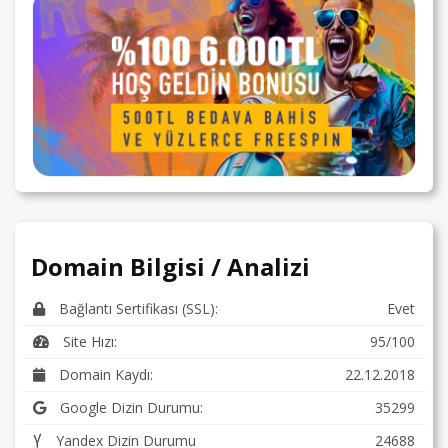
Domain Bilgisi / Analizi
Bağlantı Sertifikası (SSL):
Evet
Site Hızı:
95/100
Domain Kaydı:
22.12.2018
Google Dizin Durumu:
35299
Yandex Dizin Durumu
24688