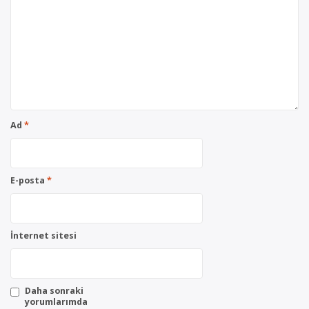
Ad
*
E-posta
*
İnternet sitesi
Daha sonraki
yorumlarımda