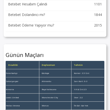
Betebet Hesabım Çalındı
1101
Betebet Dolandırıcı mı?
1844
Betebet Ödeme Yapıyor mu?
2015
Günün Maçları
Evsahibi
Deplasman
Tahmin
Fenerbahçe
Göztepe
Korner : 3.5 Üst
Sakaryaspor
Altınordu
Sarı Kart : 0-3
Almeria
Rayo Vallecano
1/X & Üst 2.5
Leeds United
Manchester City
Skor : 2:2
Hellas Verona
Monza
İlk Gol : Gol Yok