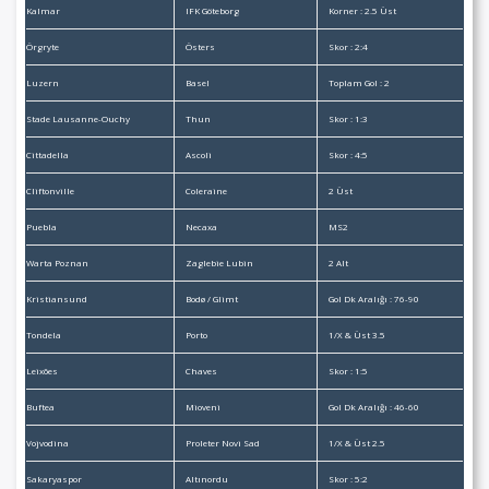
Kalmar
IFK Göteborg
Korner : 2.5 Üst
Örgryte
Östers
Skor : 2:4
Luzern
Basel
Toplam Gol : 2
Stade Lausanne-Ouchy
Thun
Skor : 1:3
Cittadella
Ascoli
Skor : 4:5
Cliftonville
Coleraine
2 Üst
Puebla
Necaxa
MS2
Warta Poznan
Zaglebie Lubin
2 Alt
Kristiansund
Bodø / Glimt
Gol Dk Aralığı : 76-90
Tondela
Porto
1/X & Üst 3.5
Leixões
Chaves
Skor : 1:5
Buftea
Mioveni
Gol Dk Aralığı : 46-60
Vojvodina
Proleter Novi Sad
1/X & Üst 2.5
Sakaryaspor
Altınordu
Skor : 5:2