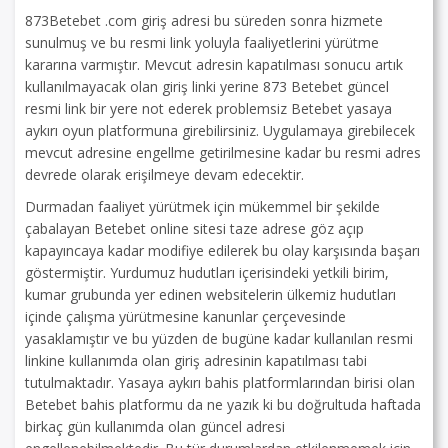
873Betebet .com giriş adresi bu süreden sonra hizmete
sunulmuş ve bu resmi link yoluyla faaliyetlerini yürütme
kararına varmıştır. Mevcut adresin kapatılması sonucu artık
kullanılmayacak olan giriş linki yerine 873 Betebet güncel
resmi link bir yere not ederek problemsiz Betebet yasaya
aykırı oyun platformuna girebilirsiniz. Uygulamaya girebilecek
mevcut adresine engellme getirilmesine kadar bu resmi adres
devrede olarak erişilmeye devam edecektir.
Durmadan faaliyet yürütmek için mükemmel bir şekilde
çabalayan Betebet online sitesi taze adrese göz açıp
kapayıncaya kadar modifiye edilerek bu olay karşısında başarı
göstermiştir. Yurdumuz hudutları içerisindeki yetkili birim,
kumar grubunda yer edinen websitelerin ülkemiz hudutları
içinde çalışma yürütmesine kanunlar çerçevesinde
yasaklamıştır ve bu yüzden de bugüne kadar kullanılan resmi
linkine kullanımda olan giriş adresinin kapatılması tabi
tutulmaktadır. Yasaya aykırı bahis platformlarından birisi olan
Betebet bahis platformu da ne yazık ki bu doğrultuda haftada
birkaç gün kullanımda olan güncel adresi