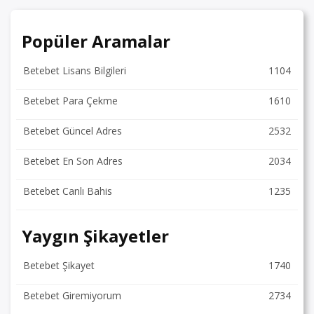
Popüler Aramalar
Betebet Lisans Bilgileri
1104
Betebet Para Çekme
1610
Betebet Güncel Adres
2532
Betebet En Son Adres
2034
Betebet Canlı Bahis
1235
Yaygın Şikayetler
Betebet Şikayet
1740
Betebet Giremiyorum
2734