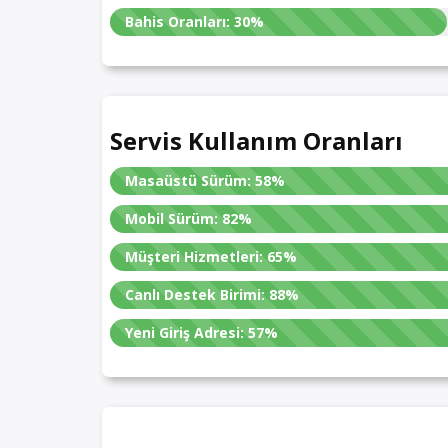
Bahis Oranları:
30%
Servis Kullanım Oranları
Masaüstü Sürüm:
58%
Mobil Sürüm:
82%
Müşteri Hizmetleri:
65%
Canlı Destek Birimi:
88%
Yeni Giriş Adresi:
57%