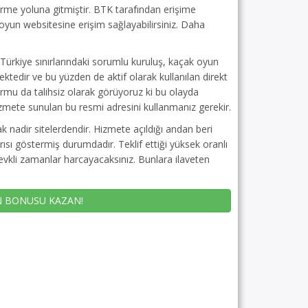
rme yoluna gitmiştir. BTK tarafından erişime
yun websitesine erişim sağlayabilirsiniz. Daha
Türkiye sınırlarındaki sorumlu kuruluş, kaçak oyun
ktedir ve bu yüzden de aktif olarak kullanılan direkt
formu da talihsiz olarak görüyoruz ki bu olayda
zmete sunulan bu resmi adresini kullanmanız gerekir.
nadir sitelerdendir. Hizmete açıldığı andan beri
sı göstermiş durumdadır. Teklif ettiği yüksek oranlı
evkli zamanlar harcayacaksınız. Bunlara ilaveten
İN BONUSU KAZAN!