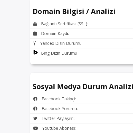
Domain Bilgisi / Analizi
Bağlantı Sertifikası (SSL):
Domain Kaydı:
Yandex Dizin Durumu
Bing Dizin Durumu
Sosyal Medya Durum Analiz
Facebook Takipçi:
Facebook Yorumu:
Twitter Paylaşımı:
Youtube Abonesi: