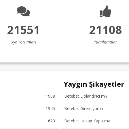
21551
21108
Üye Yorumları
Puanlamalar
Yaygın Şikayetler
1908
Betebet Dolandırıcı mı?
1945
Betebet Giremiyorum
1623
Betebet Hesap Kapatma