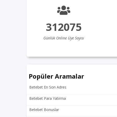
312075
Günlük Online Üye Sayısı
Popüler Aramalar
Betebet En Son Adres
Betebet Para Yatırma
Betebet Bonuslar