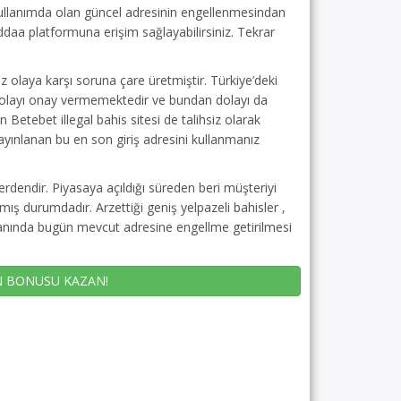
. Kullanımda olan güncel adresinin engellenmesindan
aa platformuna erişim sağlayabilirsiniz. Tekrar
sız olaya karşı soruna çare üretmiştir. Türkiye’deki
n dolayı onay vermemektedir ve bundan dolayı da
 Betebet illegal bahis sitesi de talihsiz olarak
yınlanan bu en son giriş adresini kullanmanız
dendir. Piyasaya açıldığı süreden beri müşteriyi
ş durumdadır. Arzettiği geniş yelpazeli bahisler ,
 yanında bugün mevcut adresine engellme getirilmesi
İN BONUSU KAZAN!