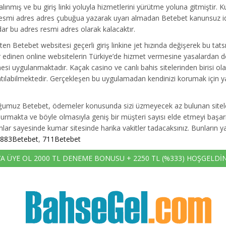
lınmış ve bu giriş linki yoluyla hizmetlerini yürütme yoluna gitmiştir
resmi adres adres çubuğua yazarak uyarı almadan Betebet kanunsuz idd
dar bu adres resmi adres olarak kalacaktır.
üten Betebet websitesi geçerli giriş linkine jet hızında değişerek bu tat
 yer edinen online websitelerin Türkiye’de hizmet vermesine yasalarda
esi uygulanmaktadır. Kaçak casino ve canlı bahis sitelerinden birisi olan
tılabilmektedir. Gerçekleşen bu uygulamadan kendinizi korumak için ya
nduğumuz Betebet, ödemeler konusunda sizi üzmeyecek az bulunan siteler
rmakta ve böyle olmasıyla geniş bir müşteri sayısı elde etmeyi başarmı
nlar sayesinde kumar sitesinde harika vakitler tadacaksınız. Bunların
883Betebet
,
711Betebet
A ÜYE OL 2000 TL DENEME BONUSU + 2250 TL (%333) HOŞGELD