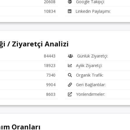
20608
Google Takipçi:
10834
Linkedin Paylaşımı:
ği / Ziyaretçi Analizi
84443
Günlük Ziyaretçi:
18923
Aylık Ziyaretçi:
7340
Organik Trafik:
9904
Geri Bağlantılar:
8603
Yönlendirmeler:
nım Oranları