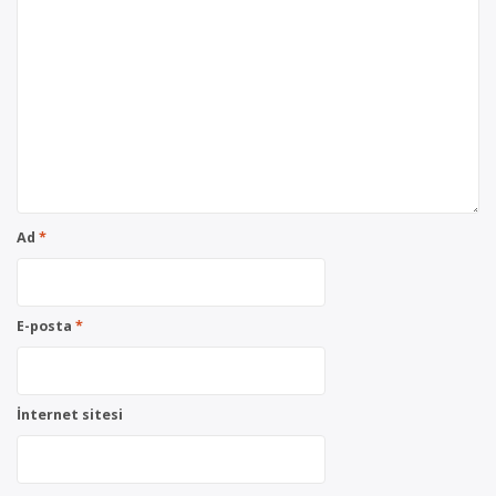
Ad
*
E-posta
*
İnternet sitesi