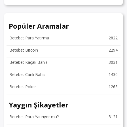
Popüler Aramalar
Betebet Para Yatırma
2822
Betebet Bitcoin
2294
Betebet Kaçak Bahis
3031
Betebet Canlı Bahis
1430
Betebet Poker
1265
Yaygın Şikayetler
Betebet Para Yatırıyor mu?
3121