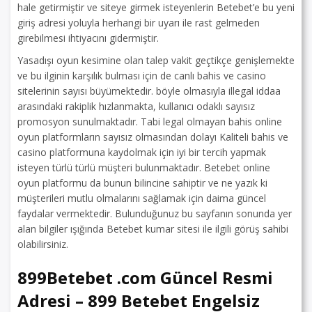
hale getirmiştir ve siteye girmek isteyenlerin Betebet’e bu yeni
giriş adresi yoluyla herhangi bir uyarı ile rast gelmeden
girebilmesi ihtiyacını gidermiştir.
Yasadışı oyun kesimine olan talep vakit geçtikçe genişlemekte
ve bu ilginin karşılık bulması için de canlı bahis ve casino
sitelerinin sayısı büyümektedir. böyle olmasıyla illegal iddaa
arasındaki rakiplik hızlanmakta, kullanıcı odaklı sayısız
promosyon sunulmaktadır. Tabi legal olmayan bahis online
oyun platformların sayısız olmasından dolayı Kaliteli bahis ve
casino platformuna kaydolmak için iyi bir tercih yapmak
isteyen türlü türlü müşteri bulunmaktadır. Betebet online
oyun platformu da bunun bilincine sahiptir ve ne yazık ki
müşterileri mutlu olmalarını sağlamak için daima güncel
faydalar vermektedir. Bulunduğunuz bu sayfanın sonunda yer
alan bilgiler ışığında Betebet kumar sitesi ile ilgili görüş sahibi
olabilirsiniz.
899Betebet .com Güncel Resmi
Adresi – 899 Betebet Engelsiz