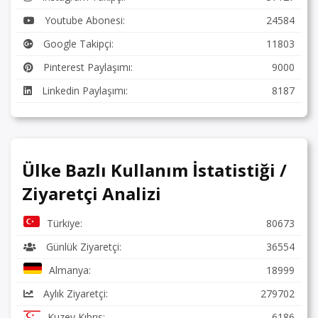
Youtube Abonesi:
24584
Google Takipçi:
11803
Pinterest Paylaşımı:
9000
Linkedin Paylaşımı:
8187
Ülke Bazlı Kullanım İstatistiği /
Ziyaretçi Analizi
Türkiye:
80673
Günlük Ziyaretçi:
36554
Almanya:
18999
Aylık Ziyaretçi:
279702
Kuzey Kıbrıs:
6186