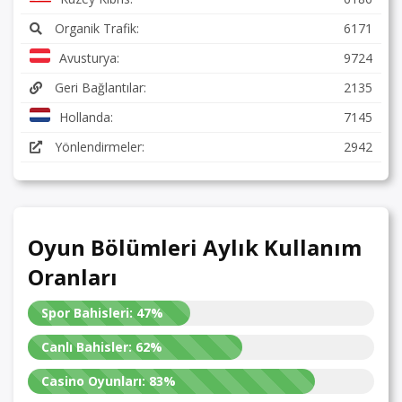
Organik Trafik:
6171
Avusturya:
9724
Geri Bağlantılar:
2135
Hollanda:
7145
Yönlendirmeler:
2942
Oyun Bölümleri Aylık Kullanım
Oranları
Spor Bahisleri:
47%
Canlı Bahisler:
62%
Casino Oyunları:
83%