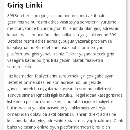
Giriş Linki
899Betebet .com giriş linki bu andan sonra aktif hale
getirilmiş ve bu resmi adres vasıtasıyla servislerini yürütme
mecburiyetinde bulunmuştur. Kullanımda olan giriş adresinin
kapatılması sonucu önceden kullanılan giriş linki yerine 899
Betebet resmi adres adres çubuğua yazarak problem ile
karşılaşmadan Betebet kanunsuz bahis online oyun
platformuna giriş yapabilirsiniz. Tekrar yaşanabilecek giriş
yasağına kadar bu giriş linki geçerli olarak faaliyetini
sürdürecektir.
Hız kesmeden faaliyetlerini sürdürmek için çok çabalayan
Betebet online sitesi en son adrese hızlı bir şekilde
güncellenerek bu uygulama karşısında sorunu halletmiştir.
Türkiye sınırları içindeki ilgili kuruluş, illegal iddaa kategorisinde
listelenen platformların ülkemiz hudutları içinde faaliyette
bulunmasına yasalar açısından yasaklamıştır ve böyle
olmasından dolayı da aktif olarak kullanılan direkt adresine
kullanımda olan giriş adresinin kapatılması yapılmaktadır. Canlı
bahis ve casino online oyun platformlarından birisi olan