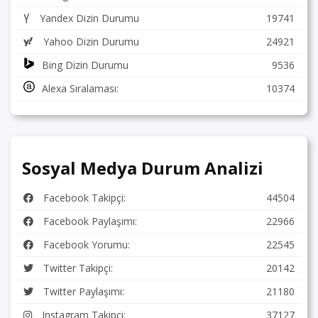
Yandex Dizin Durumu
19741
Yahoo Dizin Durumu
24921
Bing Dizin Durumu
9536
Alexa Sıralaması:
10374
Sosyal Medya Durum Analizi
Facebook Takipçi:
44504
Facebook Paylaşımı:
22966
Facebook Yorumu:
22545
Twitter Takipçi:
20142
Twitter Paylaşımı:
21180
Instagram Takipçi:
37127