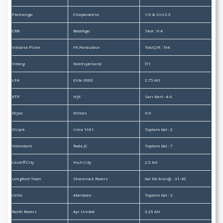
Flamengo
Chapecoense
1/X & Üst 2.5
CRB
Botafogo
Skor : 0:4
Viktoria Plzen
FK Pardubice
Tek/Çift : Tek
Viborg
Nordsjælland
İY1
LFA
Elite 3000
2.75 Alt
KTP
HJK
Sarı Kart : 4-6
Dijon
Nîmes
X/X
Osijek
Istra 1961
Toplam Gol : 2
Volendam
Roda JC
Toplam Gol : 7
Cardiff City
Hull City
2.5 Alt
Longford Town
Shamrock Rovers
Gol Dk Aralığı : 31-45
Celtic
Aberdeen
Toplam Gol : 3
Raith Rovers
Ayr United
3.25 Alt