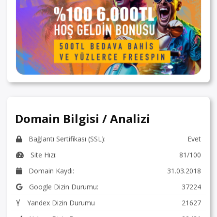
Domain Bilgisi / Analizi
Bağlantı Sertifikası (SSL):
Evet
Site Hızı:
81/100
Domain Kaydı:
31.03.2018
Google Dizin Durumu:
37224
Yandex Dizin Durumu
21627