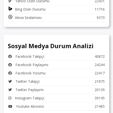
Yahoo Dizin Durumu
22431
Bing Dizin Durumu
11716
Alexa Sıralaması:
9373
Sosyal Medya Durum Analizi
Facebook Takipçi:
40872
Facebook Paylaşımı:
24244
Facebook Yorumu:
22417
Twitter Takipçi:
21875
Twitter Paylaşımı:
20139
Instagram Takipçi:
39145
Youtube Abonesi:
21465