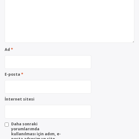
Ad
*
E-posta
*
İnternet sitesi
Daha sonraki
yorumlarımda
kullanılması için adım, e-
posta adresim ve site