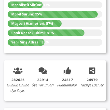
Masaüstü Sürüm:
37%
Mobil Sürüm:
95%
Müşteri Hizmetleri:
57%
Canlı Destek Birimi:
81%
Yeni Giriş Adresi:
39%
282626
22914
24817
24979
Günlük Online
Üye Yorumları
Puanlamalar
Tavsiye Edenler
Üye Sayısı