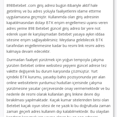
898Betebet .com giriş adresi bugün itibariyle aktif hale
getirilmiş ve bu adres yoluyla faaliyetlerini idame ettirme
uygulamasına geçmiştir. Kullanımda olan giriş adresinin
kapatılmasından dolayı BTK erişim engellemesi uyarısı veren
adres yerine 898 Betebet güncel giriş adresi bir yere not
ederek uyarı ile karşılaşmadan Betebet yasaya aykırı iddaa
sitesine erişim sağlayabilirsiniz. Meydana gelebilecek BTK
tarafından engellenmesine kadar bu resmi link resmi adres
kalmaya devam edecektir.
Durmadan faaliyet yürütmek için yoğun tempoyla çalışma
yürüten Betebet online websitesi yepyeni güncel adrese tez
vakitte değişerek bu durum karşısında çözmüştür. Yurt
içindeki BTK kurumu, yasadışı bahis pozisyonunda yer alan
online websitelerin yurdumuz hudutları içerisinde çalışma
yürütmesine yasalar çerçevesinde onay vermemektedir ve bu
nedenle de resmi olarak kullanılan giriş linkine devre dışı
bırakılması yapılmaktadır. Kaçak kumar sitelerinden birisi olan
Betebet kaçak oyun sitesi de ne yazık ki bu doğrultuda zaman
zaman geçerli adres kullanım dışı kalabilmektedir. Bu olaydan