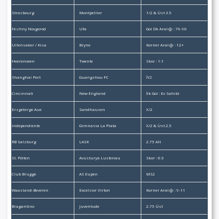
Strasbourg
Montpellier
1/2 & Üst 3.5
Nizhny Novgorod
Ufa
Gol Dk Aralığı : 76-90
Ullensaker / Kisa
Bryne
Korner Aralığı : 12+
Heerenveen
Twente
Skor : 1:1
Shanghai Port
Guangzhou FC
İY2
Cincinnati
New England
İlk Gol : Ev Sahibi
Erzgebirge Aue
Sandhausen
X/2
Independiente
Gimnasia La Plata
X/2 & Üst 2.5
RB Salzburg
LASK
2.75 Alt
St. Pölten
Avusturya Lustenau
Skor : 0:3
Club Brugge
AS Eupen
MS2
Waasland-Beveren
Excelsior Virton
Korner Aralığı : 9-11
Bragantino
Juventude
2.75 Üst