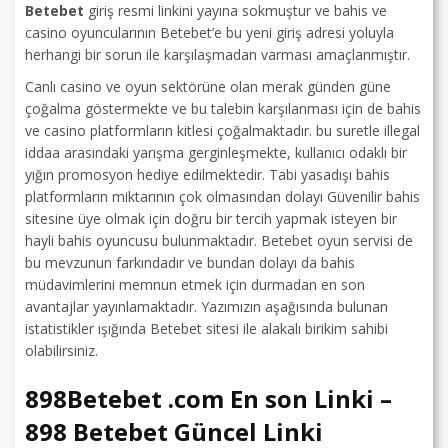
Betebet
giriş resmi linkini yayına sokmuştur ve bahis ve
casino oyuncularının Betebet’e bu yeni giriş adresi yoluyla
herhangi bir sorun ile karşılaşmadan varması amaçlanmıştır.
Canlı casino ve oyun sektörüne olan merak günden güne
çoğalma göstermekte ve bu talebin karşılanması için de bahis
ve casino platformların kitlesi çoğalmaktadır. bu suretle illegal
iddaa arasındaki yarışma gerginleşmekte, kullanıcı odaklı bir
yığın promosyon hediye edilmektedir. Tabi yasadışı bahis
platformların miktarının çok olmasından dolayı Güvenilir bahis
sitesine üye olmak için doğru bir tercih yapmak isteyen bir
hayli bahis oyuncusu bulunmaktadır. Betebet oyun servisi de
bu mevzunun farkındadır ve bundan dolayı da bahis
müdavimlerini memnun etmek için durmadan en son
avantajlar yayınlamaktadır. Yazımızın aşağısında bulunan
istatistikler ışığında Betebet sitesi ile alakalı birikim sahibi
olabilirsiniz.
898Betebet .com En son Linki –
898 Betebet Güncel Linki