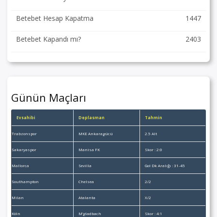
Betebet Hesap Kapatma
1447
Betebet Kapandı mı?
2403
Günün Maçları
Evsahibi
Deplasman
Tahmin
Trabzonspor
MKE Ankaragücü
2.5 Alt
Sakaryaspor
Manisa FK
Skor : 2:0
Mallorca
Sevilla
Gol Dk Aralığı : 31-45
Southampton
Chelsea
2/2
Milan
Atalanta
X/2
Köln
M’gladbach
Skor : 4:1