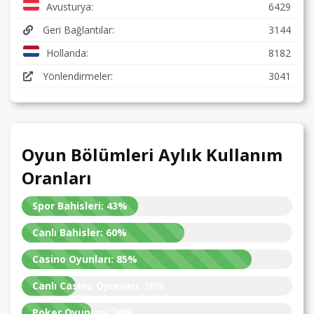
Avusturya:
6429
Geri Bağlantılar:
3144
Hollanda:
8182
Yönlendirmeler:
3041
Oyun Bölümleri Aylık Kullanım
Oranları
Spor Bahisleri:
43%
Canlı Bahisler:
60%
Casino Oyunları:
85%
Canlı Casino Oyunları:
20%
Poker Oyunları:
26%