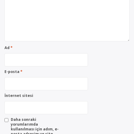
Ad
*
E-posta
*
İnternet sitesi
Daha sonraki
yorumlarımda
kullanılması için adım, e-
posta adresim ve site