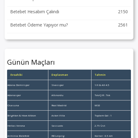
Betebet Hesabım Çalındı
2150
Betebet Ödeme Yapıyor mu?
2561
Günün Maçları
Evsahibi
Deplasman
Tahmin
Adana Demirspor
Sivasspor
1/X & Alt 4.5
Adanaspor
Altınordu
Tek/Çift : Tek
Osasuna
Real Madrid
MS0
Brighton & Hove Albion
Aston Villa
Toplam Gol : 1
Hellas Verona
Sassuolo
2.75 Üst
Arminia Bielefeld
RB Leipzig
Korner : 0.5 Alt