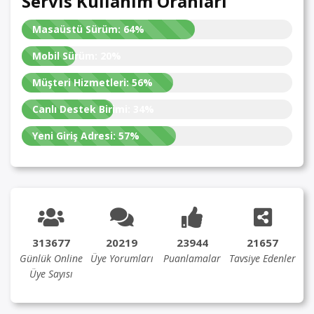
Servis Kullanım Oranları
Masaüstü Sürüm:
64%
Mobil Sürüm:
20%
Müşteri Hizmetleri:
56%
Canlı Destek Birimi:
34%
Yeni Giriş Adresi:
57%
313677
20219
23944
21657
Günlük Online
Üye Yorumları
Puanlamalar
Tavsiye Edenler
Üye Sayısı