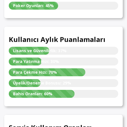
Poker Oyunları:
45%
Kullanıcı Aylık Puanlamaları
Lisans ve Güvenilirlik:
37%
Para Yatırma Hızı:
30%
Para Çekme Hızı:
70%
Üyelik/Deneme Bonusu:
29%
Bahis Oranları:
60%