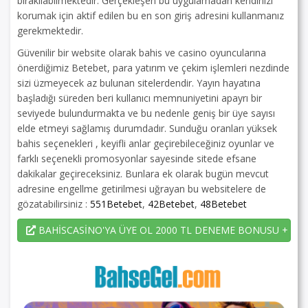
bırakılabilmektedir. Gerçekleşen bu uygulamadan kendinizi
korumak için aktif edilen bu en son giriş adresini kullanmanız
gerekmektedir.
Güvenilir bir website olarak bahis ve casino oyuncularına
önerdiğimiz Betebet, para yatırım ve çekim işlemleri nezdinde
sizi üzmeyecek az bulunan sitelerdendir. Yayın hayatına
başladığı süreden beri kullanıcı memnuniyetini apayrı bir
seviyede bulundurmakta ve bu nedenle geniş bir üye sayısı
elde etmeyi sağlamış durumdadır. Sunduğu oranları yüksek
bahis seçenekleri , keyifli anlar geçirebileceğiniz oyunlar ve
farklı seçenekli promosyonlar sayesinde sitede efsane
dakikalar geçireceksiniz. Bunlara ek olarak bugün mevcut
adresine engellme getirilmesi uğrayan bu websitelere de
gözatabilirsiniz :
551Betebet
,
42Betebet
,
48Betebet
BAHİSCASİNO'YA ÜYE OL 2000 TL DENEME BONUSU + 225