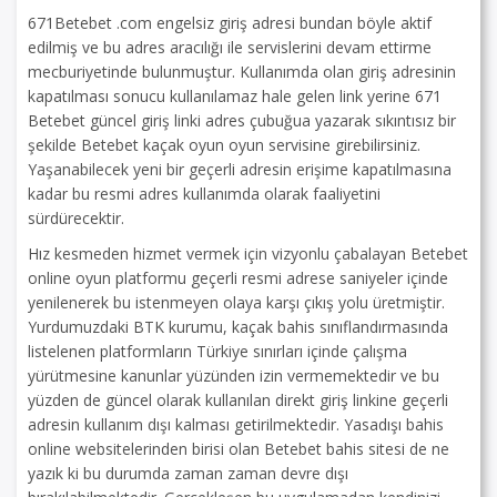
671Betebet .com engelsiz giriş adresi bundan böyle aktif
edilmiş ve bu adres aracılığı ile servislerini devam ettirme
mecburiyetinde bulunmuştur. Kullanımda olan giriş adresinin
kapatılması sonucu kullanılamaz hale gelen link yerine 671
Betebet güncel giriş linki adres çubuğua yazarak sıkıntısız bir
şekilde Betebet kaçak oyun oyun servisine girebilirsiniz.
Yaşanabilecek yeni bir geçerli adresin erişime kapatılmasına
kadar bu resmi adres kullanımda olarak faaliyetini
sürdürecektir.
Hız kesmeden hizmet vermek için vizyonlu çabalayan Betebet
online oyun platformu geçerli resmi adrese saniyeler içinde
yenilenerek bu istenmeyen olaya karşı çıkış yolu üretmiştir.
Yurdumuzdaki BTK kurumu, kaçak bahis sınıflandırmasında
listelenen platformların Türkiye sınırları içinde çalışma
yürütmesine kanunlar yüzünden izin vermemektedir ve bu
yüzden de güncel olarak kullanılan direkt giriş linkine geçerli
adresin kullanım dışı kalması getirilmektedir. Yasadışı bahis
online websitelerinden birisi olan Betebet bahis sitesi de ne
yazık ki bu durumda zaman zaman devre dışı