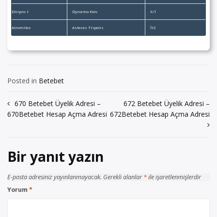
Dnipro-1
Dynamo Kiev
X/1
Atromitos
Asteras Tripolis
İY2
Posted in
Betebet
Yazı
670 Betebet Üyelik Adresi –
672 Betebet Üyelik Adresi –
670Betebet Hesap Açma Adresi
672Betebet Hesap Açma Adresi
gezinmesi
Bir yanıt yazın
E-posta adresiniz yayınlanmayacak.
Gerekli alanlar
*
ile işaretlenmişlerdir
Yorum
*