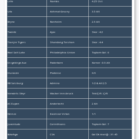
Lille
Nantes
4.25 Üst
Ufa
Akhmat Grozny
3.5 Alt
Bryne
Ranheim
2.5 Alt
Twente
Ajax
Skor : 4:2
Tianjin Tigers
Shandong Taishan
Skor : 4:4
Real Salt Lake
Philadelphia Union
Toplam Gol : 6
Erzgebirge Aue
Paderborn
Korner : 0.5 Alt
Huracán
Platense
X/X
RB Salzburg
Admira
1/2 & Alt 2.5
Vorwärts Steyr
Wacker Innsbruck
Tek/Çift : Çift
AS Eupen
Anderlecht
2 Alt
Deinze
Excelsior Virton
1/1
Juventude
Corinthians
Toplam Gol : 7
Botafogo
CSA
Gol Dk Aralığı : 31-45