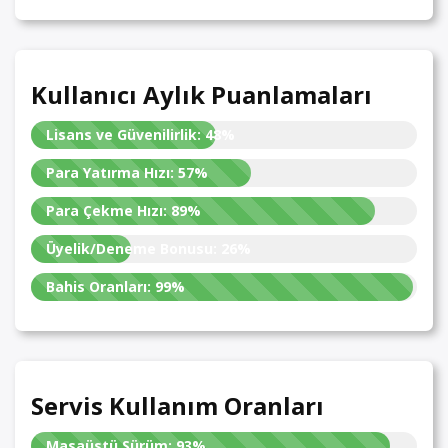
Kullanıcı Aylık Puanlamaları
Lisans ve Güvenilirlik:
48%
Para Yatırma Hızı:
57%
Para Çekme Hızı:
89%
Üyelik/Deneme Bonusu:
26%
Bahis Oranları:
99%
Servis Kullanım Oranları
Masaüstü Sürüm:
93%