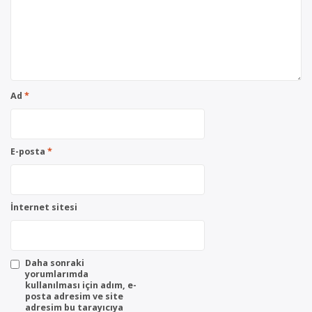
Ad
*
E-posta
*
İnternet sitesi
Daha sonraki
yorumlarımda
kullanılması için adım, e-
posta adresim ve site
adresim bu tarayıcıya