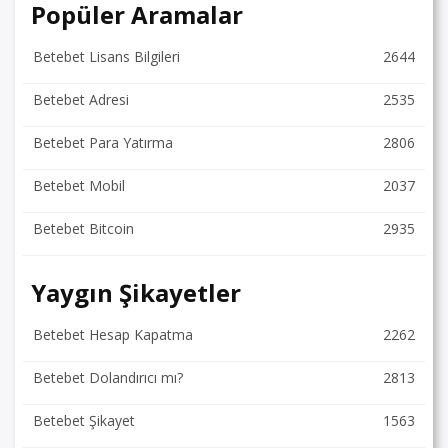
Popüler Aramalar
Betebet Lisans Bilgileri
2644
Betebet Adresi
2535
Betebet Para Yatırma
2806
Betebet Mobil
2037
Betebet Bitcoin
2935
Yaygın Şikayetler
Betebet Hesap Kapatma
2262
Betebet Dolandırıcı mı?
2813
Betebet Şikayet
1563