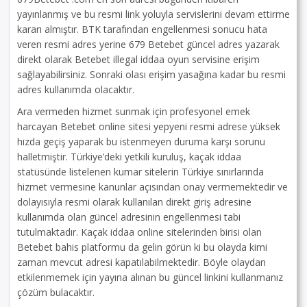
yayınlanmış ve bu resmi link yoluyla servislerini devam ettirme
kararı almıştır. BTK tarafından engellenmesi sonucu hata
veren resmi adres yerine 679 Betebet güncel adres yazarak
direkt olarak Betebet illegal iddaa oyun servisine erişim
sağlayabilirsiniz. Sonraki olası erişim yasağına kadar bu resmi
adres kullanımda olacaktır.
Ara vermeden hizmet sunmak için profesyonel emek
harcayan Betebet online sitesi yepyeni resmi adrese yüksek
hızda geçiş yaparak bu istenmeyen duruma karşı sorunu
halletmiştir. Türkiye’deki yetkili kuruluş, kaçak iddaa
statüsünde listelenen kumar sitelerin Türkiye sınırlarında
hizmet vermesine kanunlar açısından onay vermemektedir ve
dolayısıyla resmi olarak kullanılan direkt giriş adresine
kullanımda olan güncel adresinin engellenmesi tabi
tutulmaktadır. Kaçak iddaa online sitelerinden birisi olan
Betebet bahis platformu da gelin görün ki bu olayda kimi
zaman mevcut adresi kapatılabilmektedir. Böyle olaydan
etkilenmemek için yayına alınan bu güncel linkini kullanmanız
çözüm bulacaktır.