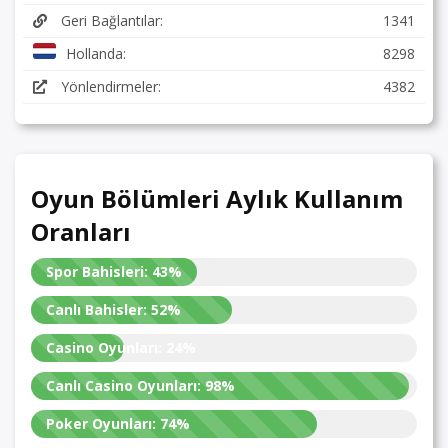
Geri Bağlantılar:
1341
Hollanda:
8298
Yönlendirmeler:
4382
Oyun Bölümleri Aylık Kullanım
Oranları
Spor Bahisleri:
43%
Canlı Bahisler:
52%
Casino Oyunları:
24%
Canlı Casino Oyunları:
98%
Poker Oyunları:
74%