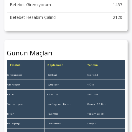
Betebet Giremiyorum
1457
Betebet Hesabım Çalındı
2120
Günün Maçları
Evsahibi
Deplasman
Tahmin
Giresunspor
Beşiktaş
Skor : 4:4
Adanaspor
Eyüpspor
4 Üst
Elche
Osasuna
Skor : 3:4
Southampton
Nottingham Forest
Korner : 0.5 Üst
Milan
Juventus
Toplam Gol : 8
RB Leipzig
Leverkusen
X veya 2