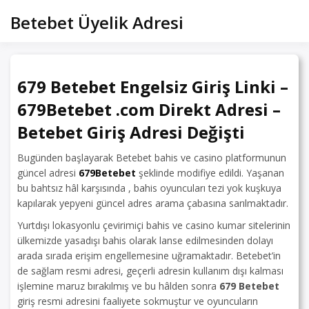
Skip
Betebet Üyelik Adresi
to
content
679 Betebet Engelsiz Giriş Linki –
679Betebet .com Direkt Adresi –
Betebet Giriş Adresi Değişti
Bugünden başlayarak Betebet bahis ve casino platformunun
güncel adresi
679Betebet
şeklinde modifiye edildi. Yaşanan
bu bahtsız hâl karşısında , bahis oyuncuları tezi yok kuşkuya
kapılarak yepyeni güncel adres arama çabasına sarılmaktadır.
Yurtdışı lokasyonlu çevirimiçi bahis ve casino kumar sitelerinin
ülkemizde yasadışı bahis olarak lanse edilmesinden dolayı
arada sırada erişim engellemesine uğramaktadır. Betebet’in
de sağlam resmi adresi, geçerli adresin kullanım dışı kalması
işlemine maruz bırakılmış ve bu hâlden sonra
679 Betebet
giriş resmi adresini faaliyete sokmuştur ve oyuncuların