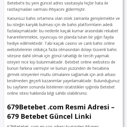
Betebet’e bu yeni güncel adres vasıtasıyla hiçbir hata ile
rastlaşmadan varması ihtiyacını gidermiştir.
Kanunsuz bahis ortamına olan istek zamanla genişlemekte ve
bu isteğin karşılık bulması için de bahis platformların adedi
fazlalaşmaktadır. bu nedenle kaçak kumar arasındaki rekabet
hararetlenmekte, oyuncuyu ön planda tutan bir yığın fayda
hediye edilmektedir. Tabi kaçak casino ve canlı bahis online
websitelerinin oldukça fazla olmasından dolayı Güvenli bahis
sitesine dahil olmak için gönül rahatlığı ile tercih yapmak
isteyen nice kişi bulunmaktadır. Betebet online websitesi de
bunun farkına varmıştır ve bunun yüzünden de hesabına
girmek isteyenleri mutlu olmalarını sağlamak için ardı arkası
kesilmeden geçerli kazanımlar yayınlamaktadır. Bulunduğunuz
bu sayfanın sonunda listelenen istatistikler ışığında Betebet
online sitesi hakkında bilgi sahibi olabilirsiniz.
679Betebet .com Resmi Adresi –
679 Betebet Güncel Linki
679Betebet .com en son adresi bugünden itibaren