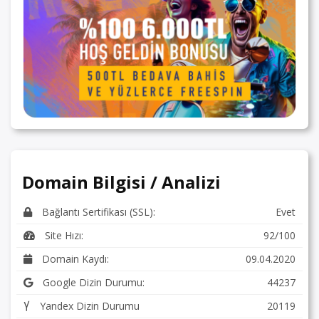
Domain Bilgisi / Analizi
Bağlantı Sertifikası (SSL):
Evet
Site Hızı:
92/100
Domain Kaydı:
09.04.2020
Google Dizin Durumu:
44237
Yandex Dizin Durumu
20119