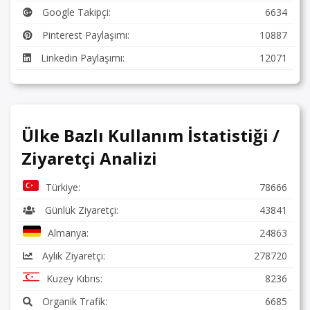
Google Takipçi:
6634
Pinterest Paylaşımı:
10887
Linkedin Paylaşımı:
12071
Ülke Bazlı Kullanım İstatistiği /
Ziyaretçi Analizi
Türkiye:
78666
Günlük Ziyaretçi:
43841
Almanya:
24863
Aylık Ziyaretçi:
278720
Kuzey Kıbrıs:
8236
Organik Trafik:
6685