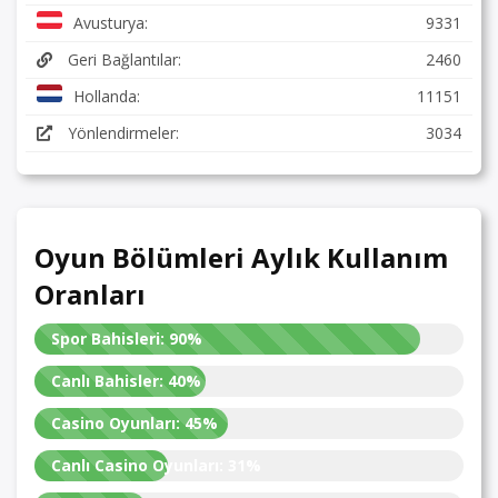
Avusturya:
9331
Geri Bağlantılar:
2460
Hollanda:
11151
Yönlendirmeler:
3034
Oyun Bölümleri Aylık Kullanım
Oranları
Spor Bahisleri:
90%
Canlı Bahisler:
40%
Casino Oyunları:
45%
Canlı Casino Oyunları:
31%