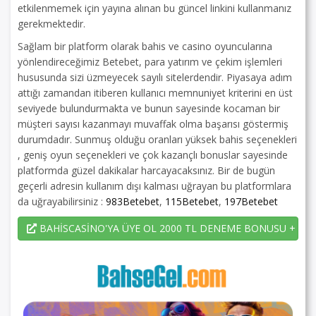
etkilenmemek için yayına alınan bu güncel linkini kullanmanız
gerekmektedir.
Sağlam bir platform olarak bahis ve casino oyuncularına
yönlendireceğimiz Betebet, para yatırım ve çekim işlemleri
hususunda sizi üzmeyecek sayılı sitelerdendir. Piyasaya adım
attığı zamandan itiberen kullanıcı memnuniyet kriterini en üst
seviyede bulundurmakta ve bunun sayesinde kocaman bir
müşteri sayısı kazanmayı muvaffak olma başarısı göstermiş
durumdadır. Sunmuş olduğu oranları yüksek bahis seçenekleri
, geniş oyun seçenekleri ve çok kazançlı bonuslar sayesinde
platformda güzel dakikalar harcayacaksınız. Bir de bugün
geçerli adresin kullanım dışı kalması uğrayan bu platformlara
da uğrayabilirsiniz :
983Betebet
,
115Betebet
,
197Betebet
BAHİSCASİNO'YA ÜYE OL 2000 TL DENEME BONUSU + 225