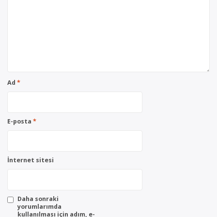
Ad
*
E-posta
*
İnternet sitesi
Daha sonraki
yorumlarımda
kullanılması için adım, e-