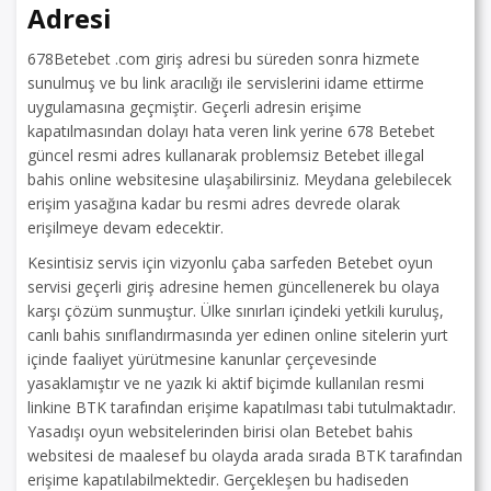
Adresi
678Betebet .com giriş adresi bu süreden sonra hizmete
sunulmuş ve bu link aracılığı ile servislerini idame ettirme
uygulamasına geçmiştir. Geçerli adresin erişime
kapatılmasından dolayı hata veren link yerine 678 Betebet
güncel resmi adres kullanarak problemsiz Betebet illegal
bahis online websitesine ulaşabilirsiniz. Meydana gelebilecek
erişim yasağına kadar bu resmi adres devrede olarak
erişilmeye devam edecektir.
Kesintisiz servis için vizyonlu çaba sarfeden Betebet oyun
servisi geçerli giriş adresine hemen güncellenerek bu olaya
karşı çözüm sunmuştur. Ülke sınırları içindeki yetkili kuruluş,
canlı bahis sınıflandırmasında yer edinen online sitelerin yurt
içinde faaliyet yürütmesine kanunlar çerçevesinde
yasaklamıştır ve ne yazık ki aktif biçimde kullanılan resmi
linkine BTK tarafından erişime kapatılması tabi tutulmaktadır.
Yasadışı oyun websitelerinden birisi olan Betebet bahis
websitesi de maalesef bu olayda arada sırada BTK tarafından
erişime kapatılabilmektedir. Gerçekleşen bu hadiseden