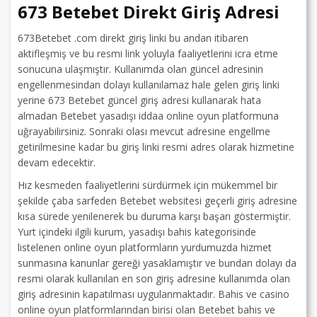
673 Betebet Direkt Giriş Adresi
673Betebet .com direkt giriş linki bu andan itibaren
aktifleşmiş ve bu resmi link yoluyla faaliyetlerini icra etme
sonucuna ulaşmıştır. Kullanımda olan güncel adresinin
engellenmesindan dolayı kullanılamaz hale gelen giriş linki
yerine 673 Betebet güncel giriş adresi kullanarak hata
almadan Betebet yasadışı iddaa online oyun platformuna
uğrayabilirsiniz. Sonraki olası mevcut adresine engellme
getirilmesine kadar bu giriş linki resmi adres olarak hizmetine
devam edecektir.
Hız kesmeden faaliyetlerini sürdürmek için mükemmel bir
şekilde çaba sarfeden Betebet websitesi geçerli giriş adresine
kısa sürede yenilenerek bu duruma karşı başarı göstermiştir.
Yurt içindeki ilgili kurum, yasadışı bahis kategorisinde
listelenen online oyun platformların yurdumuzda hizmet
sunmasına kanunlar gereği yasaklamıştır ve bundan dolayı da
resmi olarak kullanılan en son giriş adresine kullanımda olan
giriş adresinin kapatılması uygulanmaktadır. Bahis ve casino
online oyun platformlarından birisi olan Betebet bahis ve