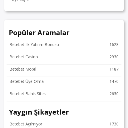
Popüler Aramalar
Betebet İlk Yatırım Bonusu
1628
Betebet Casino
2930
Betebet Mobil
1187
Betebet Üye Olma
1470
Betebet Bahis Sitesi
2630
Yaygın Şikayetler
Betebet Açılmıyor
1730