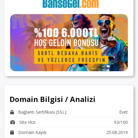
Domain Bilgisi / Analizi
Bağlantı Sertifikası (SSL):
Evet
Site Hızı:
93/100
Domain Kaydı:
25.08.2019