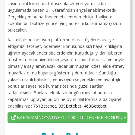
casino platformu da talihsiz olarak görüyoruz ki bu
uygulamada bazen BTK tarafından engellenebilmektedir.
Gerçekleşen bu hadiseden etkilenmemek için faaliyete
sokulan bu taptaze güncel giriş adresini kullanmanız çözüm
bulacaktır.
Kaliteli bir online oyun platformu olarak üyelere tavsiye
ettiğimiz Betebet, ödemeler konusunda sizi hâyâl kırıklığına
uğratmayacak ender sitelerdendir. Kurulduğu yıldan itiberen
müşteri memnuniyetini herşeyin ötesinde tutmakta ve böyle
olmasıyla sayılamayacak kadar bir müşteri kitlesi elde etmeyi
muvaffak olma başarısı göstermiş durumdadır. Sunduğu
yüksek oranlı bahisler , geniş oyun seçenekleri ve avantajlı
bonuslar sayesinde kumar sitesinde güzel saatler
tadacaksınız. Bunlara ek olarak bugün mevcut adresin
kapatılması uğrayan bu online oyun platformlara da ziyaret
edebilirsiniz :
761Betebet
,
939Betebet
,
463Betebet
BAHİSCASİNO'YA ÜYE OL 2000 TL DENEME BONUSU + 225