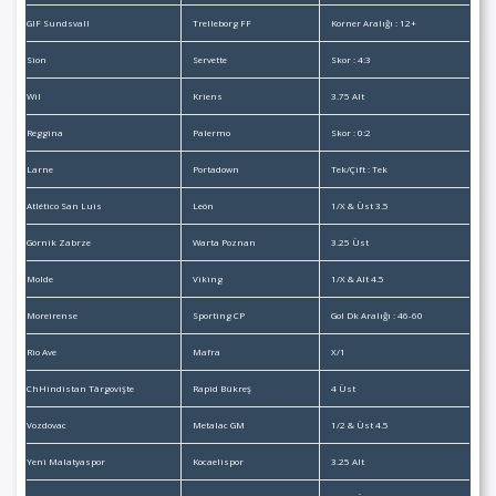
GIF Sundsvall
Trelleborg FF
Korner Aralığı : 12+
Sion
Servette
Skor : 4:3
Wil
Kriens
3.75 Alt
Reggina
Palermo
Skor : 0:2
Larne
Portadown
Tek/Çift : Tek
Atlético San Luis
León
1/X & Üst 3.5
Górnik Zabrze
Warta Poznan
3.25 Üst
Molde
Viking
1/X & Alt 4.5
Moreirense
Sporting CP
Gol Dk Aralığı : 46-60
Rio Ave
Mafra
X/1
ChHindistan Târgovişte
Rapid Bükreş
4 Üst
Vozdovac
Metalac GM
1/2 & Üst 4.5
Yeni Malatyaspor
Kocaelispor
3.25 Alt