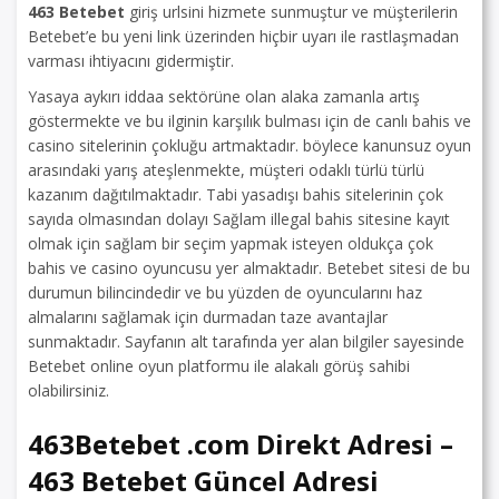
463 Betebet
giriş urlsini hizmete sunmuştur ve müşterilerin
Betebet’e bu yeni link üzerinden hiçbir uyarı ile rastlaşmadan
varması ihtiyacını gidermiştir.
Yasaya aykırı iddaa sektörüne olan alaka zamanla artış
göstermekte ve bu ilginin karşılık bulması için de canlı bahis ve
casino sitelerinin çokluğu artmaktadır. böylece kanunsuz oyun
arasındaki yarış ateşlenmekte, müşteri odaklı türlü türlü
kazanım dağıtılmaktadır. Tabi yasadışı bahis sitelerinin çok
sayıda olmasından dolayı Sağlam illegal bahis sitesine kayıt
olmak için sağlam bir seçim yapmak isteyen oldukça çok
bahis ve casino oyuncusu yer almaktadır. Betebet sitesi de bu
durumun bilincindedir ve bu yüzden de oyuncularını haz
almalarını sağlamak için durmadan taze avantajlar
sunmaktadır. Sayfanın alt tarafında yer alan bilgiler sayesinde
Betebet online oyun platformu ile alakalı görüş sahibi
olabilirsiniz.
463Betebet .com Direkt Adresi –
463 Betebet Güncel Adresi