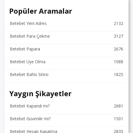
Popüler Aramalar
Betebet Yeni Adres
2132
Betebet Para Çekme
3127
Betebet Papara
2676
Betebet Üye Olma
1088
Betebet Bahis Sitesi
1825
Yaygın Şikayetler
Betebet Kapandı mı?
2681
Betebet Güvenilir mi?
1501
Betebet Hesap Kapatma
2835