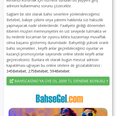
kendinizi korumak için hizmete sunulan bu yepyeni giriş
adresini kullanmanız sorunu çözecektir.
Sağlam bir site olarak bahis severlere yönlendireceğimiz
Betebet, bakiye çekimi veya yatırımı hakkında sizi haksızlık
yapmayacak nadir sitelerdendir. Faaliyete girdiği dönemden
itiberen müşteri memnuniyetini en üst seviyede tutmakta ve
bu nedenle kocaman bir oyuncu kitlesi kazanmayı muvaffak
olma başarısı göstermiş durumdadır. Bahşettiği yüksek oranlı
bahis seçenekleri , keyifli anlar geçirebileceğiniz oyunlar ve
kazançlı promosyonlar sayesinde online sitede keyifli anlar
geçireceksiniz. Bunlara ek olarak bugün mevcut adresin
kapatılması uğrayan bu online sitelere de gözatabilirsiniz :
345Betebet
,
275Betebet
,
594Betebet
BAHİSCASİNO'YA ÜYE OL 2000 TL DENEME BONUSU + 225