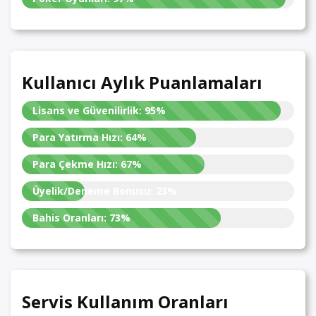
Kullanıcı Aylık Puanlamaları
Lisans ve Güvenilirlik:
95%
Para Yatırma Hızı:
64%
Para Çekme Hızı:
67%
Üyelik/Deneme Bonusu:
23%
Bahis Oranları:
73%
Servis Kullanım Oranları