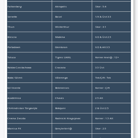
Falkenberg
Akropolis
Skor : 5:4
Servette
Basel
1/X & Üst 3.5
Thun
Winterthur
Skor : 3:1
Brescia
Modena
X/2 & Üst 2.5
Portadown
Glentoran
X/2 & Alt 3.5
Toluca
Tigres UANL
Korner Aralığı : 12+
Raków Czestochowa
Cracovia
3.5 Üst
Bodø / Glimt
Vålerenga
Tek/Çift : Tek
Gil Vicente
Belenenses
Korner : Çift
Académica
Chaves
2.5 Alt
ChHindistan Târgovişte
Botoşani
2 & Üst 2.5
Crvena Zvezda
Radnicki Kragujevac
Korner : 1.5 Alt
Manisa FK
Gençlerbirliği
Skor : 2:5