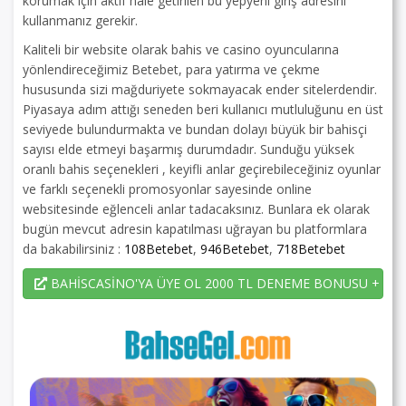
korumak için aktif hale getirilen bu yepyeni giriş adresini
kullanmanız gerekir.
Kaliteli bir website olarak bahis ve casino oyuncularına
yönlendireceğimiz Betebet, para yatırma ve çekme
hususunda sizi mağduriyete sokmayacak ender sitelerdendir.
Piyasaya adım attığı seneden beri kullanıcı mutluluğunu en üst
seviyede bulundurmakta ve bundan dolayı büyük bir bahisçi
sayısı elde etmeyi başarmış durumdadır. Sunduğu yüksek
oranlı bahis seçenekleri , keyifli anlar geçirebileceğiniz oyunlar
ve farklı seçenekli promosyonlar sayesinde online
websitesinde eğlenceli anlar tadacaksınız. Bunlara ek olarak
bugün mevcut adresin kapatılması uğrayan bu platformlara
da bakabilirsiniz :
108Betebet
,
946Betebet
,
718Betebet
BAHİSCASİNO'YA ÜYE OL 2000 TL DENEME BONUSU + 225