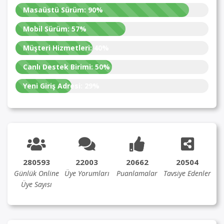
Masaüstü Sürüm:
90%
Mobil Sürüm:
57%
Müşteri Hizmetleri:
40%
Canlı Destek Birimi:
50%
Yeni Giriş Adresi:
29%
280593
22003
20662
20504
Günlük Online
Üye Yorumları
Puanlamalar
Tavsiye Edenler
Üye Sayısı