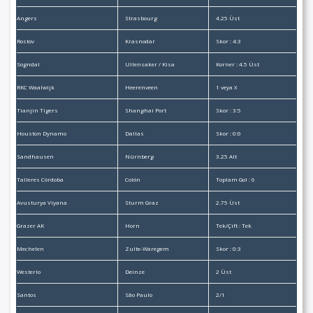
Angers
Strasbourg
4.25 Üst
Rostov
Krasnodar
Skor : 4:3
Sogndal
Ullensaker / Kisa
Korner : 4.5 Üst
RKC Waalwijk
Heerenveen
1 veya X
Tianjin Tigers
Shanghai Port
Skor : 3:5
Houston Dynamo
Dallas
Skor : 0:0
Sandhausen
Nürnberg
3.25 Alt
Talleres Córdoba
Colón
Toplam Gol : 6
Avusturya Viyana
Sturm Graz
2.75 Üst
Grazer AK
Horn
Tek/Çift : Tek
Mechelen
Zulte-Waregem
Skor : 0:3
Westerlo
Deinze
2 Üst
Santos
São Paulo
2/1