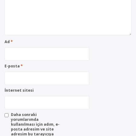
Ad
*
E-posta
*
İnternet sitesi
Daha sonraki
yorumlarımda
kullanılması için adım, e-
posta adresim ve site
adresim bu tarayıcıya