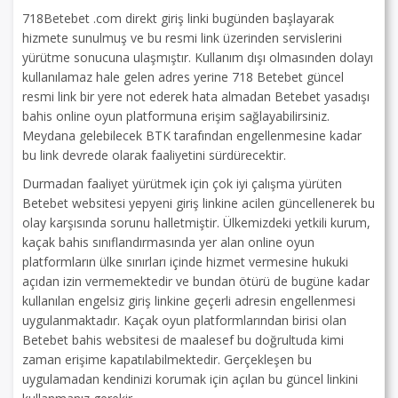
718Betebet .com direkt giriş linki bugünden başlayarak
hizmete sunulmuş ve bu resmi link üzerinden servislerini
yürütme sonucuna ulaşmıştır. Kullanım dışı olmasınden dolayı
kullanılamaz hale gelen adres yerine 718 Betebet güncel
resmi link bir yere not ederek hata almadan Betebet yasadışı
bahis online oyun platformuna erişim sağlayabilirsiniz.
Meydana gelebilecek BTK tarafından engellenmesine kadar
bu link devrede olarak faaliyetini sürdürecektir.
Durmadan faaliyet yürütmek için çok iyi çalışma yürüten
Betebet websitesi yepyeni giriş linkine acilen güncellenerek bu
olay karşısında sorunu halletmiştir. Ülkemizdeki yetkili kurum,
kaçak bahis sınıflandırmasında yer alan online oyun
platformların ülke sınırları içinde hizmet vermesine hukuki
açıdan izin vermemektedir ve bundan ötürü de bugüne kadar
kullanılan engelsiz giriş linkine geçerli adresin engellenmesi
uygulanmaktadır. Kaçak oyun platformlarından birisi olan
Betebet bahis websitesi de maalesef bu doğrultuda kimi
zaman erişime kapatılabilmektedir. Gerçekleşen bu
uygulamadan kendinizi korumak için açılan bu güncel linkini