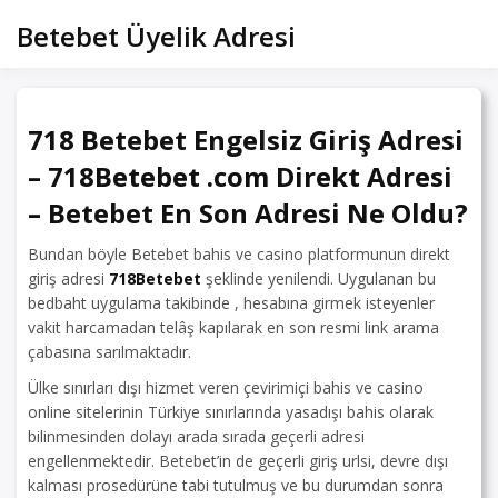
Skip
Betebet Üyelik Adresi
to
content
718 Betebet Engelsiz Giriş Adresi
– 718Betebet .com Direkt Adresi
– Betebet En Son Adresi Ne Oldu?
Bundan böyle Betebet bahis ve casino platformunun direkt
giriş adresi
718Betebet
şeklinde yenilendi. Uygulanan bu
bedbaht uygulama takibinde , hesabına girmek isteyenler
vakit harcamadan telâş kapılarak en son resmi link arama
çabasına sarılmaktadır.
Ülke sınırları dışı hizmet veren çevirimiçi bahis ve casino
online sitelerinin Türkiye sınırlarında yasadışı bahis olarak
bilinmesinden dolayı arada sırada geçerli adresi
engellenmektedir. Betebet’in de geçerli giriş urlsi, devre dışı
kalması prosedürüne tabi tutulmuş ve bu durumdan sonra