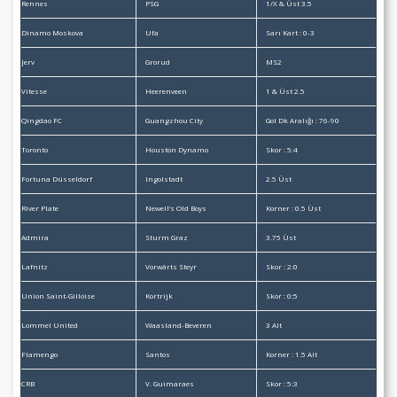
Rennes
PSG
1/X & Üst 3.5
Dinamo Moskova
Ufa
Sarı Kart : 0-3
Jerv
Grorud
MS2
Vitesse
Heerenveen
1 & Üst 2.5
Qingdao FC
Guangzhou City
Gol Dk Aralığı : 76-90
Toronto
Houston Dynamo
Skor : 5:4
Fortuna Düsseldorf
Ingolstadt
2.5 Üst
River Plate
Newell’s Old Boys
Korner : 0.5 Üst
Admira
Sturm Graz
3.75 Üst
Lafnitz
Vorwärts Steyr
Skor : 2:0
Union Saint-Gilloise
Kortrijk
Skor : 0:5
Lommel United
Waasland-Beveren
3 Alt
Flamengo
Santos
Korner : 1.5 Alt
CRB
V. Guimaraes
Skor : 5:3