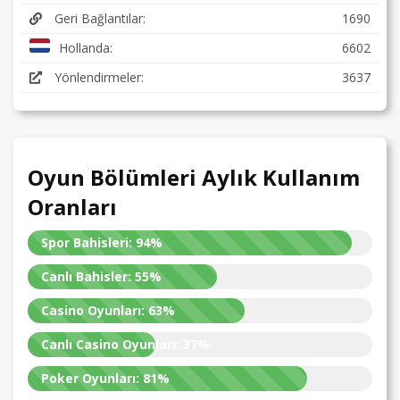
Geri Bağlantılar:
1690
Hollanda:
6602
Yönlendirmeler:
3637
Oyun Bölümleri Aylık Kullanım
Oranları
Spor Bahisleri:
94%
Canlı Bahisler:
55%
Casino Oyunları:
63%
Canlı Casino Oyunları:
37%
Poker Oyunları:
81%