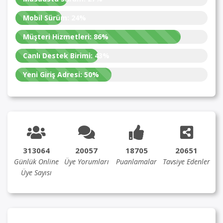
Mobil Sürüm:
24%
Müşteri Hizmetleri:
86%
Canlı Destek Birimi:
43%
Yeni Giriş Adresi:
50%
313064
20057
18705
20651
Günlük Online
Üye Yorumları
Puanlamalar
Tavsiye Edenler
Üye Sayısı