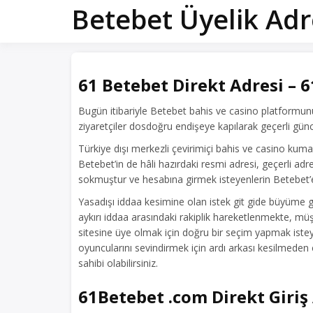
Skip
Betebet Üyelik Adr
to
content
61 Betebet Direkt Adresi – 
Bugün itibariyle Betebet bahis ve casino platformunu
ziyaretçiler dosdoğru endişeye kapılarak geçerli gü
Türkiye dışı merkezli çevirimiçi bahis ve casino kum
Betebet’in de hâli hazırdaki resmi adresi, geçerli a
sokmuştur ve hesabına girmek isteyenlerin Betebet’e
Yasadışı iddaa kesimine olan istek git gide büyüme gö
aykırı iddaa arasındaki rakiplik hareketlenmekte, müş
sitesine üye olmak için doğru bir seçim yapmak istey
oyuncularını sevindirmek için ardı arkası kesilmeden
sahibi olabilirsiniz.
61Betebet .com Direkt Giriş 