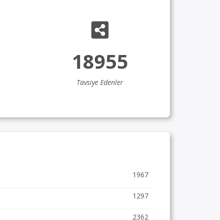
18955
Tavsiye Edenler
1967
1297
2362