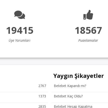
19415
18567
Üye Yorumları
Puanlamalar
Yaygın Şikayetler
2767
Betebet Kapandı mı?
1373
Betebet Kaç Oldu?
2835
Betebet Hesap Kapatma