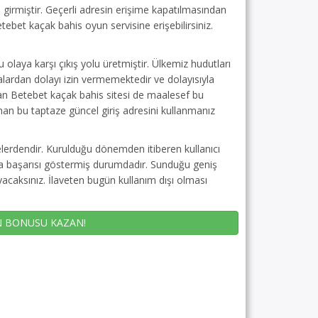
 girmiştir. Geçerli adresin erişime kapatılmasından
ebet kaçak bahis oyun servisine erişebilirsiniz.
laya karşı çıkış yolu üretmiştir. Ülkemiz hudutları
salardan dolayı izin vermemektedir ve dolayısıyla
olan Betebet kaçak bahis sitesi de maalesef bu
an bu taptaze güncel giriş adresini kullanmanız
elerdendir. Kurulduğu dönemden itiberen kullanıcı
a başarısı göstermiş durumdadır. Sunduğu geniş
yacaksınız. İlaveten bugün kullanım dışı olması
İN BONUSU KAZAN!