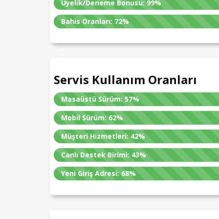
Üyelik/Deneme Bonusu:
99%
Bahis Oranları:
72%
Servis Kullanım Oranları
Masaüstü Sürüm:
57%
Mobil Sürüm:
62%
Müşteri Hizmetleri:
42%
Canlı Destek Birimi:
43%
Yeni Giriş Adresi:
68%