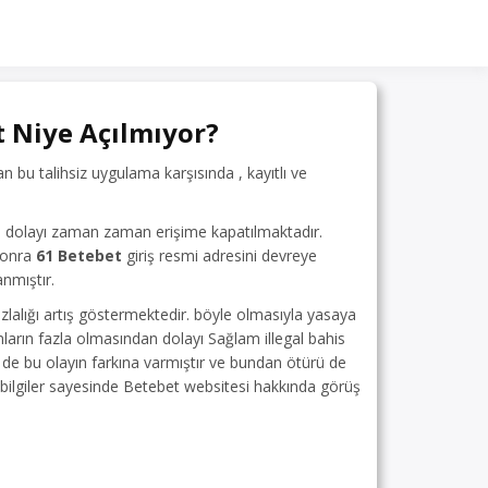
t Niye Açılmıyor?
n bu talihsiz uygulama karşısında , kayıtlı ve
den dolayı zaman zaman erişime kapatılmaktadır.
 sonra
61 Betebet
giriş resmi adresini devreye
nmıştır.
zlalığı artış göstermektedir. böyle olmasıyla yasaya
mların fazla olmasından dolayı Sağlam illegal bahis
 de bu olayın farkına varmıştır ve bundan ötürü de
 bilgiler sayesinde Betebet websitesi hakkında görüş