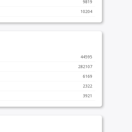
9819
10204
44595
282107
6169
2322
3921