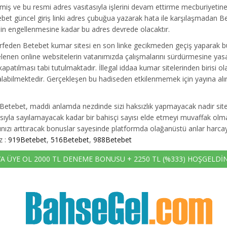
miş ve bu resmi adres vasıtasıyla işlerini devam ettirme mecburiyetine
et güncel giriş linki adres çubuğua yazarak hata ile karşılaşmadan Bet
in engellenmesine kadar bu adres devrede olacaktır.
arfeden Betebet kumar sitesi en son linke gecikmeden geçiş yaparak bu o
listelenen online websitelerin vatanımızda çalışmalarını sürdürmesine ya
kapatılması tabi tutulmaktadır. İllegal iddaa kumar sitelerinden birisi 
alabilmektedir. Gerçekleşen bu hadiseden etkilenmemek için yayına alın
z Betebet, maddi anlamda nezdinde sizi haksızlık yapmayacak nadir sit
yla sayılamayacak kadar bir bahisçi sayısı elde etmeyi muvaffak olm
cınızı arttıracak bonuslar sayesinde platformda olağanüstü anlar harca
z :
919Betebet
,
516Betebet
,
988Betebet
A ÜYE OL 2000 TL DENEME BONUSU + 2250 TL (%333) HOŞGELD