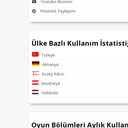
Youtube Abonesi:
Pinterest Paylaşımı:
Ülke Bazlı Kullanım İstatisti
Türkiye:
Almanya:
Kuzey Kıbrıs:
Avusturya:
Hollanda:
Oyun Bölümleri Aylık Kulla