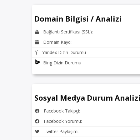
Domain Bilgisi / Analizi
Bağlantı Sertifikası (SSL):
Domain Kaydı:
Yandex Dizin Durumu
Bing Dizin Durumu
Sosyal Medya Durum Analiz
Facebook Takipçi:
Facebook Yorumu:
Twitter Paylaşımı: