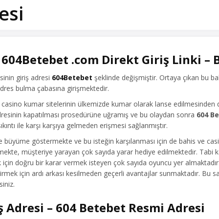
esi
604Betebet .com Direkt Giriş Linki – 
sinin giriş adresi
604Betebet
şeklinde değişmiştir. Ortaya çıkan bu b
dres bulma çabasına girişmektedir.
s ve casino kumar sitelerinin ülkemizde kumar olarak lanse edilmesinden
 adresinin kapatılması prosedürüne uğramış ve bu olaydan sonra
604 B
sıkıntı ile karşı karşıya gelmeden erişmesi sağlanmıştır.
 büyüme göstermekte ve bu isteğin karşılanması için de bahis ve casi
mekte, müşteriye yarayan çok sayıda yarar hediye edilmektedir. Tabi 
 için doğru bir karar vermek isteyen çok sayıda oyuncu yer almaktadır
ndirmek için ardı arkası kesilmeden geçerli avantajlar sunmaktadır. Bu sa
siniz.
ş Adresi – 604 Betebet Resmi Adresi