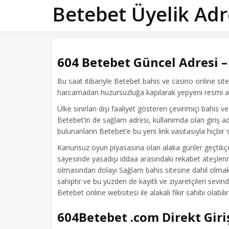
Skip
Betebet Üyelik Adr
to
content
604 Betebet Güncel Adresi – 
Bu saat itibariyle Betebet bahis ve casino online site
harcamadan huzursuzluğa kapılarak yepyeni resmi a
Ülke sınırları dışı faaliyet gösteren çevirimiçi bahi
Betebet’in de sağlam adresi, kullanımda olan giriş
bulunanların Betebet’e bu yeni link vasıtasıyla hiçbir 
Kanunsuz oyun piyasasına olan alaka günler geçtikçe
sayesinde yasadışı iddaa arasındaki rekabet ateşlen
olmasından dolayı Sağlam bahis sitesine dahil olmak
sahiptir ve bu yüzden de kayıtlı ve ziyaretçileri sevi
Betebet online websitesi ile alakalı fikir sahibi olabilir
604Betebet .com Direkt Giri