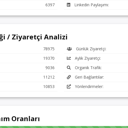
6397
Linkedin Paylaşımı:
ği / Ziyaretçi Analizi
78975
Günlük Ziyaretçi:
19370
Aylık Ziyaretçi:
9036
Organik Trafik:
11212
Geri Bağlantılar:
10853
Yönlendirmeler:
nım Oranları