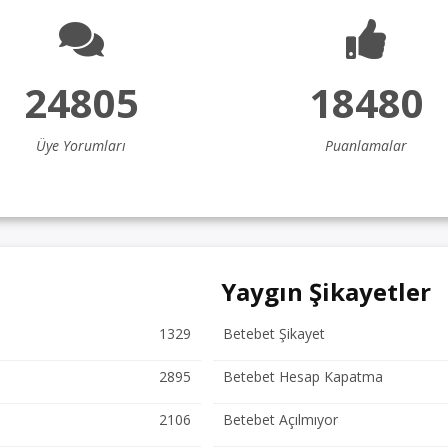
24805
18480
Üye Yorumları
Puanlamalar
Yaygın Şikayetler
1329
Betebet Şikayet
2895
Betebet Hesap Kapatma
2106
Betebet Açılmıyor