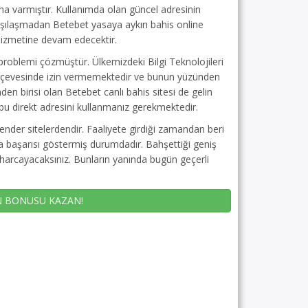
ına varmıştır. Kullanımda olan güncel adresinin
şılaşmadan Betebet yasaya aykırı bahis online
 hizmetine devam edecektir.
problemi çözmüştür. Ülkemizdeki Bilgi Teknolojileri
 çerçevesinde izin vermemektedir ve bunun yüzünden
den birisi olan Betebet canlı bahis sitesi de gelin
u direkt adresini kullanmanız gerekmektedir.
der sitelerdendir. Faaliyete girdiği zamandan beri
a başarısı göstermiş durumdadır. Bahşettiği geniş
 harcayacaksınız. Bunların yanında bugün geçerli
İN BONUSU KAZAN!