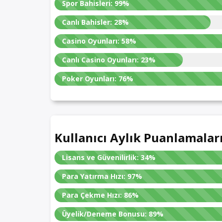
Spor Bahisleri:
99%
Canlı Bahisler:
28%
Casino Oyunları:
58%
Canlı Casino Oyunları:
23%
Poker Oyunları:
76%
Kullanıcı Aylık Puanlamalar
Lisans ve Güvenilirlik:
34%
Para Yatırma Hızı:
97%
Para Çekme Hızı:
86%
Üyelik/Deneme Bonusu:
89%