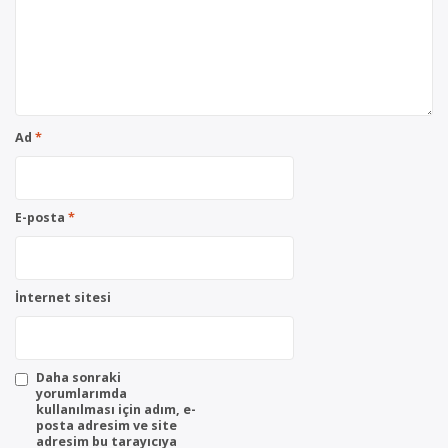
Ad
*
E-posta
*
İnternet sitesi
Daha sonraki
yorumlarımda
kullanılması için adım, e-
posta adresim ve site
adresim bu tarayıcıya