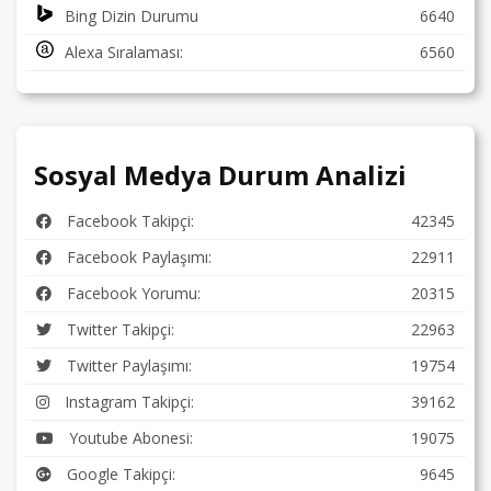
Bing Dizin Durumu
6640
Alexa Sıralaması:
6560
Sosyal Medya Durum Analizi
Facebook Takipçi:
42345
Facebook Paylaşımı:
22911
Facebook Yorumu:
20315
Twitter Takipçi:
22963
Twitter Paylaşımı:
19754
Instagram Takipçi:
39162
Youtube Abonesi:
19075
Google Takipçi:
9645