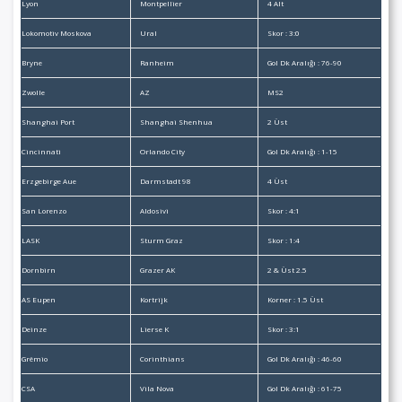
Lyon
Montpellier
4 Alt
Lokomotiv Moskova
Ural
Skor : 3:0
Bryne
Ranheim
Gol Dk Aralığı : 76-90
Zwolle
AZ
MS2
Shanghai Port
Shanghai Shenhua
2 Üst
Cincinnati
Orlando City
Gol Dk Aralığı : 1-15
Erzgebirge Aue
Darmstadt 98
4 Üst
San Lorenzo
Aldosivi
Skor : 4:1
LASK
Sturm Graz
Skor : 1:4
Dornbirn
Grazer AK
2 & Üst 2.5
AS Eupen
Kortrijk
Korner : 1.5 Üst
Deinze
Lierse K
Skor : 3:1
Grêmio
Corinthians
Gol Dk Aralığı : 46-60
CSA
Vila Nova
Gol Dk Aralığı : 61-75