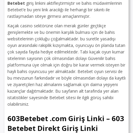
Betebet
giriş linkini aktifleştirmiştir ve bahis müdavimlerinin
Betebet’e bu yeni link aracılığı ile herhangi bir sıkıntı ile
rastlaşmadan siteye girmesi amaçlanmıştır.
Kaçak casino sektörüne olan merak günler geçtikçe
genişlemekte ve bu önemin karşılık bulması için de bahis
websitelerinin çokluğu çoğalmaktadır. bu suretle yasadışı
oyun arasındaki rakiplik kızışmakta, oyuncuyu ön planda tutan
çok sayıda fayda hediye edilmektedir. Tabi kaçak oyun kumar
sitelerinin sayısının çok olmasından dolayı Güvenilir bahis
platformuna üye olmak için doğru bir karar vermek isteyen bir
hayli bahis oyuncusu yer almaktadır. Betebet oyun servisi de
bu mevzunun farkındadır ve böyle olmasından dolayı da kayıtlı
ve ziyaretçileri haz almalarını sağlamak için daima yepyeni
kazançlar dağıtmaktadır. Bu sayfanın alt tarafında yer alan
istatistikler sayesinde Betebet sitesi ile ilgili görüş sahibi
olabilirsiniz.
603Betebet .com Giriş Linki – 603
Betebet Direkt Giriş Linki