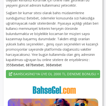
olaydan kendinizi korumak için online hale getirilean bu
yepyeni güncel adresini kullanmanız yetecektir.
Sağlam bir kumar sitesi olarak bahis müdavimlerine
sunduğumuz Betebet, ödemeler konusunda sizi haksızlığa
uğratmayacak nadir sitelerdendir. Piyasaya açıldığı yıldan beri
kullanıcı memnuniyet kriterini herşeyin ötesinde
bulundurmakta ve böylelikle kocaman bir müşteri sayısı
kazanmayı başarmış durumdadır. Takdim ettiği oranları
yüksek bahis seçenekleri , geniş oyun seçenekleri ve kazançlı
promosyonlar sayesinde platformda olağanüstü vakitler
harcayacaksınız. Yine bugün kullanımda olan giriş adresinin
kapatılması uğrayan bu online sitelere de erişebilirsiniz :
355Betebet
,
687Betebet
,
36Betebet
BAHİSCASİNO'YA ÜYE OL 2000 TL DENEME BONUSU + 225