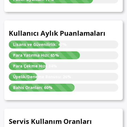
Kullanıcı Aylık Puanlamaları
Lisans ve Güvenilirlik:
47%
Para Yatırma Hızı:
65%
Para Çekme Hızı:
34%
Üyelik/Deneme Bonusu:
26%
Bahis Oranları:
60%
Servis Kullanım Oranları