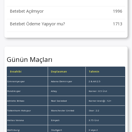
Betebet Açılmıyor
1996
Betebet Ödeme Yapıyor mu?
1713
Günün Maçları
Evsahibi
Deplasman
Tahmin
Ümraniyespor
Adana Demirspor
2 & Alt 2.5
Pendikspor
Altay
Korner : 0.5 Üst
Athletic Bilbao
Real Sociedad
Korner Aralığı : 12+
Tottenham Hotspur
Manchester United
Skor : 2:2
Hellas Verona
Empoli
3.75 Üst
Wolfsburg
Stuttgart
X veya 2