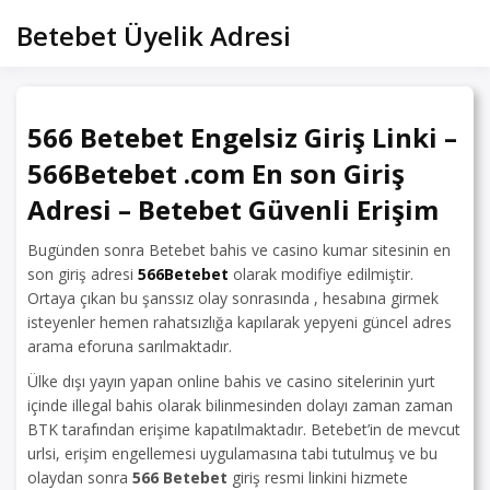
Skip
Betebet Üyelik Adresi
to
content
566 Betebet Engelsiz Giriş Linki –
566Betebet .com En son Giriş
Adresi – Betebet Güvenli Erişim
Bugünden sonra Betebet bahis ve casino kumar sitesinin en
son giriş adresi
566Betebet
olarak modifiye edilmiştir.
Ortaya çıkan bu şanssız olay sonrasında , hesabına girmek
isteyenler hemen rahatsızlığa kapılarak yepyeni güncel adres
arama eforuna sarılmaktadır.
Ülke dışı yayın yapan online bahis ve casino sitelerinin yurt
içinde illegal bahis olarak bilinmesinden dolayı zaman zaman
BTK tarafından erişime kapatılmaktadır. Betebet’in de mevcut
urlsi, erişim engellemesi uygulamasına tabi tutulmuş ve bu
olaydan sonra
566 Betebet
giriş resmi linkini hizmete