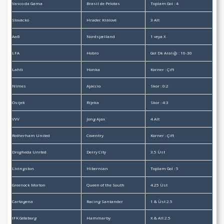
Vasco da Gama
Brasil de Pelotas
Toplam Gol : 4
Slovácko
Hradec Králové
3 Alt
AaB
Nordsjælland
1 veya X
LFA
Hobro
Gol Dk Aralığı : 16-30
Lahti
Honka
Korner : Çift
Nîmes
Ajaccio
Skor : 0:2
Osijek
Rijeka
Skor : 4:3
VVV
Jong Ajax
4 Alt
Rotherham United
Coventry
Korner : Çift
Drogheda United
Derry City
3.5 Üst
Livingston
Hibernian
Toplam Gol : 5
Greenock Morton
Queen of the South
4.25 Üst
Cartagena
Racing Santander
1 & Üst 2.5
IFK Göteborg
Hammarby
X & Alt 2.5