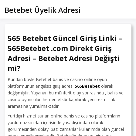
Skip
Betebet Üyelik Adresi
to
content
565 Betebet Güncel Giriş Linki –
565Betebet .com Direkt Giriş
Adresi – Betebet Adresi Değişti
mi?
Bundan böyle Betebet bahis ve casino online oyun
platformunun engelsiz giriş adresi
565Betebet
olarak
değişmiştir. Yaşanan bu münferit olay sonrasında , bahis ve
casino oyuncuları hemen efkâr kapılarak yeni resmi link
aramasına yumulmaktadır.
Yurtdışı hizmet sunan online bahis ve casino platformların
yurdumuz sınırları içerisinde yasadışı iddaa olarak
görülmesinden dolayı bazı zamanlar kullanımda olan güncel
adresi engellenmektedir. Betebet’in de resmi giriş urlsi,