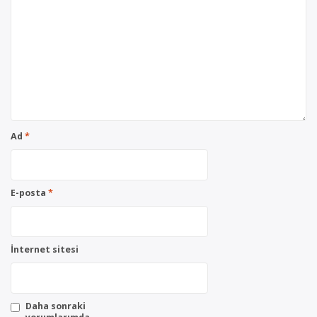
Ad
*
E-posta
*
İnternet sitesi
Daha sonraki