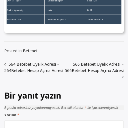
Denizlispor
Samsunspor
Skor : 2:1
Rukh Vynnyky
Lviv
MS1
Panaitolikos
Asteras Tripolis
Toplam Gol : 1
Posted in
Betebet
Yazı
564 Betebet Üyelik Adresi –
566 Betebet Üyelik Adresi –
564Betebet Hesap Açma Adresi
566Betebet Hesap Açma Adresi
gezinmesi
Bir yanıt yazın
E-posta adresiniz yayınlanmayacak.
Gerekli alanlar
*
ile işaretlenmişlerdir
Yorum
*