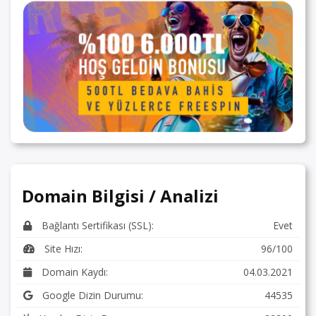
Domain Bilgisi / Analizi
Bağlantı Sertifikası (SSL):
Evet
Site Hızı:
96/100
Domain Kaydı:
04.03.2021
Google Dizin Durumu:
44535