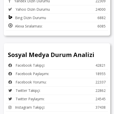
Yandex Dizin Durumu
22309
Yahoo Dizin Durumu
24000
Bing Dizin Durumu
6882
Alexa Sıralaması:
6085
Sosyal Medya Durum Analizi
Facebook Takipçi:
42821
Facebook Paylaşımı:
18955
Facebook Yorumu:
22337
Twitter Takipçi:
22862
Twitter Paylaşımı:
24545
Instagram Takipçi:
37438