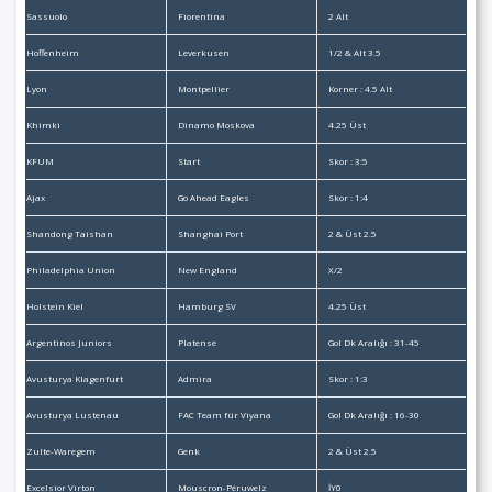
Sassuolo
Fiorentina
2 Alt
Hoffenheim
Leverkusen
1/2 & Alt 3.5
Lyon
Montpellier
Korner : 4.5 Alt
Khimki
Dinamo Moskova
4.25 Üst
KFUM
Start
Skor : 3:5
Ajax
Go Ahead Eagles
Skor : 1:4
Shandong Taishan
Shanghai Port
2 & Üst 2.5
Philadelphia Union
New England
X/2
Holstein Kiel
Hamburg SV
4.25 Üst
Argentinos Juniors
Platense
Gol Dk Aralığı : 31-45
Avusturya Klagenfurt
Admira
Skor : 1:3
Avusturya Lustenau
FAC Team für Viyana
Gol Dk Aralığı : 16-30
Zulte-Waregem
Genk
2 & Üst 2.5
Excelsior Virton
Mouscron-Péruwelz
İY0