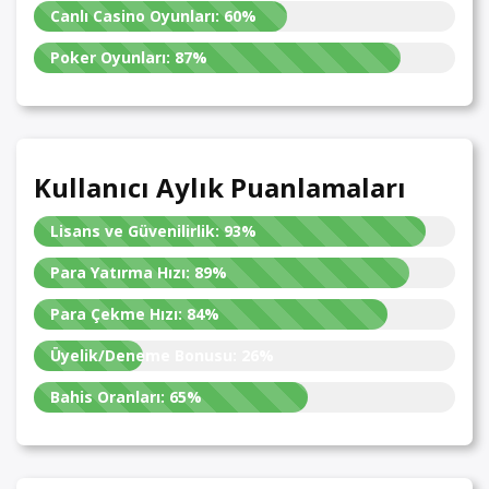
Canlı Casino Oyunları:
60%
Poker Oyunları:
87%
Kullanıcı Aylık Puanlamaları
Lisans ve Güvenilirlik:
93%
Para Yatırma Hızı:
89%
Para Çekme Hızı:
84%
Üyelik/Deneme Bonusu:
26%
Bahis Oranları:
65%