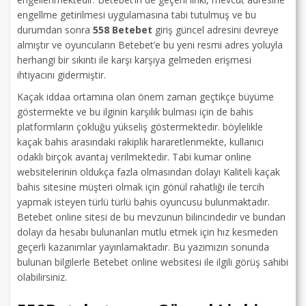
engellme getirilmesi uygulamasına tabi tutulmuş ve bu
durumdan sonra
558 Betebet
giriş güncel adresini devreye
almıştır ve oyuncuların Betebet’e bu yeni resmi adres yoluyla
herhangi bir sıkıntı ile karşı karşıya gelmeden erişmesi
ihtiyacını gidermiştir.
Kaçak iddaa ortamına olan önem zaman geçtikçe büyüme
göstermekte ve bu ilginin karşılık bulması için de bahis
platformların çokluğu yükseliş göstermektedir. böylelikle
kaçak bahis arasındaki rakiplik hararetlenmekte, kullanıcı
odaklı birçok avantaj verilmektedir. Tabi kumar online
websitelerinin oldukça fazla olmasından dolayı Kaliteli kaçak
bahis sitesine müşteri olmak için gönül rahatlığı ile tercih
yapmak isteyen türlü türlü bahis oyuncusu bulunmaktadır.
Betebet online sitesi de bu mevzunun bilincindedir ve bundan
dolayı da hesabı bulunanları mutlu etmek için hız kesmeden
geçerli kazanımlar yayınlamaktadır. Bu yazımızın sonunda
bulunan bilgilerle Betebet online websitesi ile ilgili görüş sahibi
olabilirsiniz.