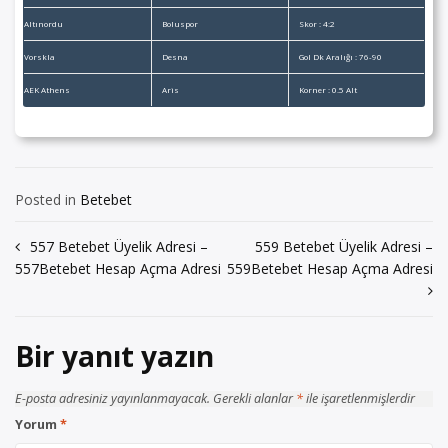
Altınordu
Boluspor
Skor : 4:2
Vorskla
Desna
Gol Dk Aralığı : 76-90
AEK Athens
Aris
Korner : 0.5 Alt
Posted in
Betebet
Yazı
557 Betebet Üyelik Adresi –
559 Betebet Üyelik Adresi –
557Betebet Hesap Açma Adresi
559Betebet Hesap Açma Adresi
gezinmesi
Bir yanıt yazın
E-posta adresiniz yayınlanmayacak.
Gerekli alanlar
*
ile işaretlenmişlerdir
Yorum
*