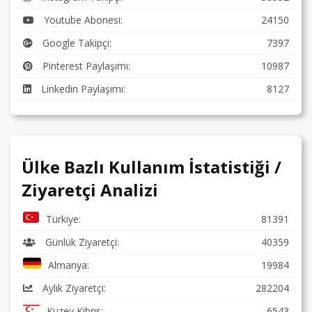
Youtube Abonesi:
24150
Google Takipçi:
7397
Pinterest Paylaşımı:
10987
Linkedin Paylaşımı:
8127
Ülke Bazlı Kullanım İstatistiği /
Ziyaretçi Analizi
Türkiye:
81391
Günlük Ziyaretçi:
40359
Almanya:
19984
Aylık Ziyaretçi:
282204
Kuzey Kıbrıs:
6543