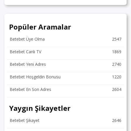
Popüler Aramalar
Betebet Üye Olma
2547
Betebet Canlı TV
1869
Betebet Yeni Adres
2740
Betebet Hoşgeldin Bonusu
1220
Betebet En Son Adres
2604
Yaygın Şikayetler
Betebet Şikayet
2646