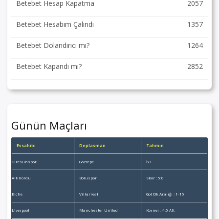
Betebet Hesap Kapatma
2057
Betebet Hesabım Çalındı
1357
Betebet Dolandırıcı mı?
1264
Betebet Kapandı mı?
2852
Günün Maçları
Evsahibi
Deplasman
Tahmin
Giresunspor
Göztepe
İY1
Altınordu
Boluspor
Skor : 5:0
Elche
Villarreal
Gol Dk Aralığı : 1-15
Liverpool
Manchester United
Korner : 4.5 Alt