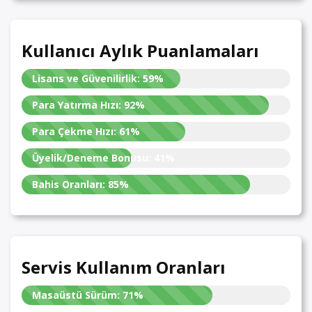
Kullanıcı Aylık Puanlamaları
Lisans ve Güvenilirlik:
59%
Para Yatırma Hızı:
92%
Para Çekme Hızı:
61%
Üyelik/Deneme Bonusu:
41%
Bahis Oranları:
85%
Servis Kullanım Oranları
Masaüstü Sürüm:
71%