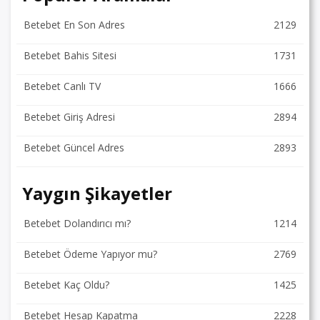
Betebet En Son Adres
2129
Betebet Bahis Sitesi
1731
Betebet Canlı TV
1666
Betebet Giriş Adresi
2894
Betebet Güncel Adres
2893
Yaygın Şikayetler
Betebet Dolandırıcı mı?
1214
Betebet Ödeme Yapıyor mu?
2769
Betebet Kaç Oldu?
1425
Betebet Hesap Kapatma
2228