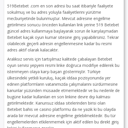
519Betebet .com en son adresi bu saat itibariyle faaliyete
sokulmuş ve bu adres yoluyla faaliyetlerini yürütme
mecburiyetinde bulunmuştur. Mevcut adresine engellme
getirilmesi sonucu önceden kullanılan link yerine 519 Betebet
güncel adres kullanmaya başlayarak sorun ile karşılaşmadan
Betebet kaçak oyun kumar sitesine giriş yapabilirsiniz. Tekrar
olabilecek geçerli adresin engellenmesine kadar bu resmi
adres aktif olarak kalacaktır.
Aralıksız servis için tartışılmaz kalitede çabalayan Betebet
oyun servisi yepyeni resmi linke doğruca modifiye edilerek bu
istenmeyen olaya karşı başarı göstermiştir. Türkiye
ülkesindeki yetkili kuruluş, kaçak iddaa pozisyonunda yer
edinen platformların vatanımızda çalışmalarını sürdürmesine
kanunlar yüzünden müsaade etmemektedir ve bu nedenle de
bugüne kadar kullanılan en son linkine devre dışı kalması
getirilmektedir. Kanunsuz iddaa sitelerinden birisi olan
Betebet bahis ve casino platformu da ne yazık ki bu olayda
arada bir mevcut adresine engellme gelebilmektedir. Bu tür
engellemelerden etkilenmemek için aktif edilen bu direkt giriş