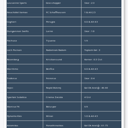
Lausanne Sports
Grasshopper
Skor : 2:3
Neuchâtel Xamax
FC Schaffhausen
1 & Alt 2.5
Cagliari
Perugia
X/2 & Alt 4.5
Dungannon Swifts
Larne
Skor : 1:0
Pachuca
Tijuana
1/X
Lech Poznan
Radomiak Radom
Toplam Gol : 3
Rosenborg
Kristiansund
Korner : 0.5 Üst
Marítimo
Benfica
X/2 & Alt 4.5
Trofense
Feirense
Skor : 0:4
Sepsi
Rapid Bükreş
Gol Dk Aralığı : 46-60
Spartak Subotica
Crvena Zvezda
4 Üst
Manisa FK
Boluspor
X/X
Dynamo Kiev
Minai
1/2 & Alt 4.5
Atromitos
Panathinaikos
Gol Dk Aralığı : 61-75