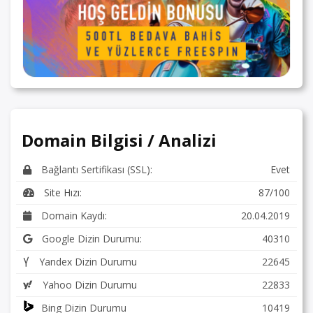
Domain Bilgisi / Analizi
Bağlantı Sertifikası (SSL):
Evet
Site Hızı:
87/100
Domain Kaydı:
20.04.2019
Google Dizin Durumu:
40310
Yandex Dizin Durumu
22645
Yahoo Dizin Durumu
22833
Bing Dizin Durumu
10419