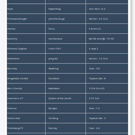
Vejle
Kopenhag
Sarı Kart : 0-3
Fremad Amager
Jammerbugt
Korner : 2.5 Üst
Honka
Oulu
X & Alt 2.5
Quevilly
Dunkerque
Gol Dk Aralığı : 76-90
Dinamo Zagreb
Istra 1961
X veya 2
Volendam
Jong AZ
Korner : 1.5 Üst
Burnley
Reading
Skor : 3:0
Drogheda United
Dundalk
Toplam Gol : 8
Ross County
Aberdeen
1/X & Üst 4.5
Inverness CT
Queen of the South
3.75 Üst
Huesca
Burgos
Skor : 1:2
Halmstad
Varberg
Toplam Gol : 2
Trelleborg FF
Norrby
Skor : 2:3