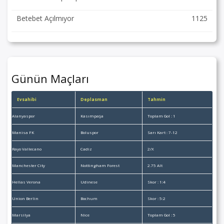
Betebet Açılmıyor
1125
Günün Maçları
Evsahibi
Deplasman
Tahmin
Alanyaspor
Kasımpaşa
Toplam Gol : 1
Manisa FK
Boluspor
Sarı Kart : 7-12
Rayo Vallecano
Cadiz
2/X
Manchester City
Nottingham Forest
2.75 Alt
Hellas Verona
Udinese
Skor : 1:4
Union Berlin
Bochum
Skor : 5:2
Marsilya
Nice
Toplam Gol : 5