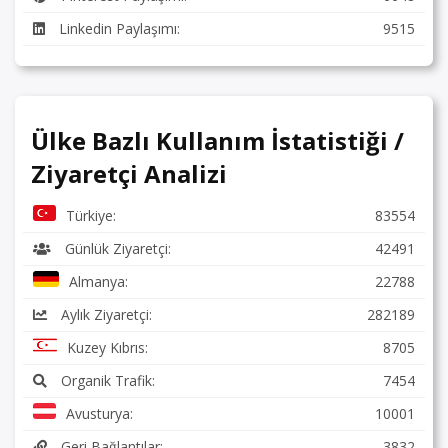
Linkedin Paylaşımı:
9515
Ülke Bazlı Kullanım İstatistiği /
Ziyaretçi Analizi
Türkiye:
83554
Günlük Ziyaretçi:
42491
Almanya:
22788
Aylık Ziyaretçi:
282189
Kuzey Kıbrıs:
8705
Organik Trafik:
7454
Avusturya:
10001
Geri Bağlantılar:
3832