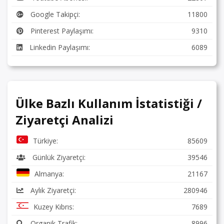
Google Takipçi:
11800
Pinterest Paylaşımı:
9310
Linkedin Paylaşımı:
6089
Ülke Bazlı Kullanım İstatistiği /
Ziyaretçi Analizi
Türkiye:
85609
Günlük Ziyaretçi:
39546
Almanya:
21167
Aylık Ziyaretçi:
280946
Kuzey Kıbrıs:
7689
Organik Trafik:
8996