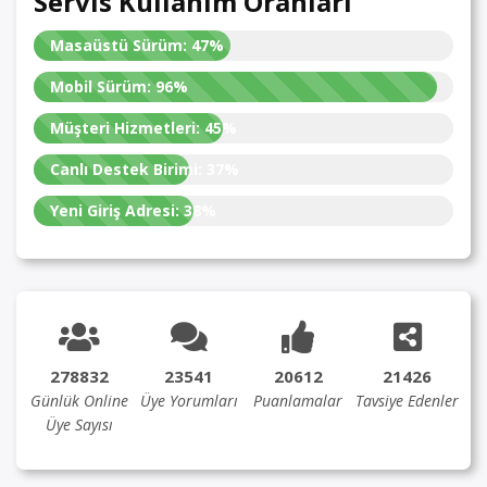
Servis Kullanım Oranları
Masaüstü Sürüm:
47%
Mobil Sürüm:
96%
Müşteri Hizmetleri:
45%
Canlı Destek Birimi:
37%
Yeni Giriş Adresi:
38%
278832
23541
20612
21426
Günlük Online
Üye Yorumları
Puanlamalar
Tavsiye Edenler
Üye Sayısı