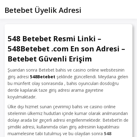
Skip
Betebet Üyelik Adresi
to
content
548 Betebet Resmi Linki –
548Betebet .com En son Adresi –
Betebet Güvenli Erişim
Şuandan sonra Betebet bahis ve casino online websitesinin
giriş adresi
548Betebet
şeklinde güncellendi. Meydana gelen
bu münferit olay sonrasında , bahis oyuncuları dosdoğru
derde kapılarak taze giriş adresi arama gayretine
koyulmaktadır.
Ülke dışı hizmet sunan çevirimiçi bahis ve casino online
sitelerinin ülkemiz hudutları içinde kumar olarak anılmasından
dolayı arada bir geçerli adresi engellenmektedir. Betebet’in de
şimdiki adresi, kullanımda olan giriş adresinin kapatılması
muamelesine tabi tutulmuş ve bu olaydan sonra
548