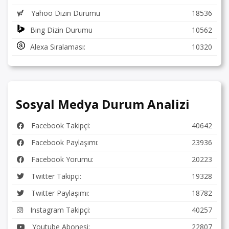
Yahoo Dizin Durumu
18536
Bing Dizin Durumu
10562
Alexa Sıralaması:
10320
Sosyal Medya Durum Analizi
Facebook Takipçi:
40642
Facebook Paylaşımı:
23936
Facebook Yorumu:
20223
Twitter Takipçi:
19328
Twitter Paylaşımı:
18782
Instagram Takipçi:
40257
Youtube Abonesi:
22807