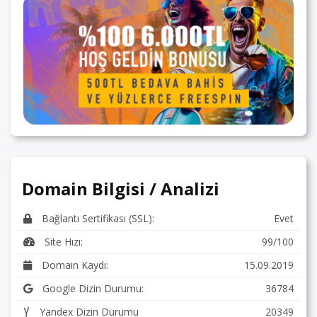
Domain Bilgisi / Analizi
Bağlantı Sertifikası (SSL):
Evet
Site Hızı:
99/100
Domain Kaydı:
15.09.2019
Google Dizin Durumu:
36784
Yandex Dizin Durumu
20349