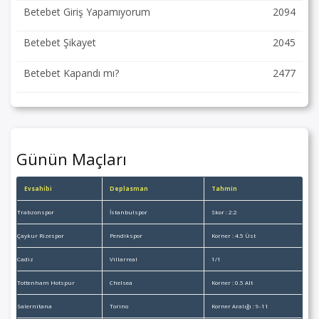
Betebet Giriş Yapamıyorum
2094
Betebet Şikayet
2045
Betebet Kapandı mı?
2477
Günün Maçları
Evsahibi
Deplasman
Tahmin
Trabzonspor
İstanbulspor
Skor : 2:2
Çaykur Rizespor
Pendikspor
Korner : 4.5 Üst
Cadiz
Villarreal
1/1
Tottenham Hotspur
Chelsea
Korner : 0.5 Alt
Salernitana
Torino
Korner Aralığı : 9-11