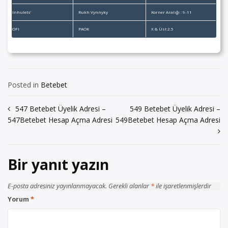
Inhulets’
Rukh Vynnyky
Korner Aralığı : 9-11
OFI
PAOK
X & Üst 2.5
Posted in
Betebet
Yazı
547 Betebet Üyelik Adresi –
549 Betebet Üyelik Adresi –
547Betebet Hesap Açma Adresi
549Betebet Hesap Açma Adresi
gezinmesi
Bir yanıt yazın
E-posta adresiniz yayınlanmayacak.
Gerekli alanlar
*
ile işaretlenmişlerdir
Yorum
*