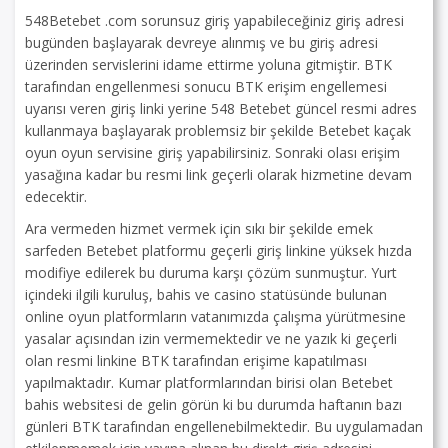
548Betebet .com sorunsuz giriş yapabileceğiniz giriş adresi
bugünden başlayarak devreye alınmış ve bu giriş adresi
üzerinden servislerini idame ettirme yoluna gitmiştir. BTK
tarafından engellenmesi sonucu BTK erişim engellemesi
uyarısı veren giriş linki yerine 548 Betebet güncel resmi adres
kullanmaya başlayarak problemsiz bir şekilde Betebet kaçak
oyun oyun servisine giriş yapabilirsiniz. Sonraki olası erişim
yasağına kadar bu resmi link geçerli olarak hizmetine devam
edecektir.
Ara vermeden hizmet vermek için sıkı bir şekilde emek
sarfeden Betebet platformu geçerli giriş linkine yüksek hızda
modifiye edilerek bu duruma karşı çözüm sunmuştur. Yurt
içindeki ilgili kuruluş, bahis ve casino statüsünde bulunan
online oyun platformların vatanımızda çalışma yürütmesine
yasalar açısından izin vermemektedir ve ne yazık ki geçerli
olan resmi linkine BTK tarafından erişime kapatılması
yapılmaktadır. Kumar platformlarından birisi olan Betebet
bahis websitesi de gelin görün ki bu durumda haftanın bazı
günleri BTK tarafından engellenebilmektedir. Bu uygulamadan