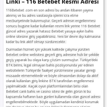
Linki – 116 Betebet Resmi Adresi
116Betebet .com en son adresi bu andan itibaren yayına
alınmış ve bu adres vasıtasıyla işlerini icra etme
mecburiyetinde bulunmuştur. Geçerli adresin engellenmesi
sonucu bugüne kadar kullanılan resmi link yerine 116 Betebet
güncel adres yazarak hatasız Betebet yasaya aykırı bahis
online sitesine giriş yapabilirsiniz. Yeni bir devre dışı kalmasına
kadar bu link aktif olmayı sürdürecektir.
Durmadan hizmet için yüksek kalitede çalışma yürüten
Betebet online websitesi geçerli giriş adresine hızlı bir şekilde
geçiş yaparak bu olaya karşı çözüm sunmuştur. Türkiye’deki
BTK birimi, legal olmayan bahis pozisyonunda yer edinen
websitelerin Türkiye’de faaliyet yürütmesine yasalar gereği
müsaade etmemektedir ve böyle olmasından dolayı da aktif
olarak kullanılan giriş linkine BTK tarafından engellenmesi
yapılmaktadır. Kaçak oyun platformlarından birisi olan
Betebet canlı bahis ve casino sitesi de gelin görün ki bu
kapsamda haftanın bazı günleri kullanımda olan güncel adresi
engellenebilmektedir. Böyle uygulamadan kendinizi korumak