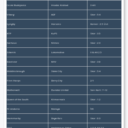
Ceské Budejovice
Hradec Králové
3 Alt
Viborg
AGF
Skor : 5:4
Lyngby
Horsens
Korner : 2.5 Üst
KTP
KuPS
Skor : 3:5
Sochaux
Nîmes
Skor : 2:3
Sibenik
Lokomotiva
X & Alt 2.5
Excelsior
MVV
Skor : 3:0
Middlesbrough
Stoke City
Skor : 5:4
Finn Harps
Derry City
2/1
Motherwell
Dundee United
Sarı Kart : 7-12
Queen of the South
Kilmarnock
Skor : 1:2
FC Andorra
Malaga
İY0
Hammarby
Degerfors
Skor : 0:3
GAIS
Jönköpings Södra
1/2 & Alt 3.5