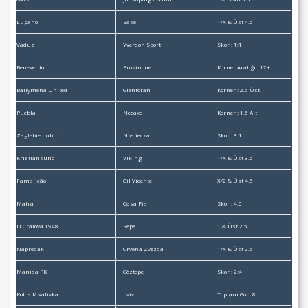
Lugano
Basel
1/X & Üst 4.5
Vaduz
Yverdon Sport
Skor : 1:1
Benevento
Frosinone
Korner Aralığı : 12+
Ballymena United
Glentoran
Korner : 2.5 Üst
Puebla
Necaxa
Korner : 1.5 Alt
Zaglebie Lubin
Nieciecza
Skor : 3:1
Kristiansund
Viking
1/X & Üst 3.5
Famalicão
Gil Vicente
X/2 & Üst 4.5
Mafra
Casa Pia
Skor : 4:0
U Craiova 1948
Sepsi
1 & Üst 2.5
Napredak
Crvena Zvezda
1/X & Üst 2.5
Manisa FK
Göztepe
Skor : 2:4
Kolos Kovalivka
Lviv
Toplam Gol : 8