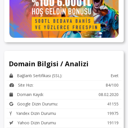
Domain Bilgisi / Analizi
Bağlantı Sertifikası (SSL):
Evet
Site Hızı:
84/100
Domain Kaydı:
08.02.2020
Google Dizin Durumu:
41155
Yandex Dizin Durumu
19975
Yahoo Dizin Durumu
19119