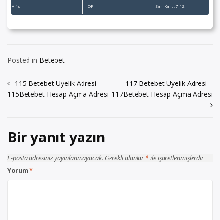
Aris
OFI
Sarı Kart : 7-12
Posted in
Betebet
Yazı
115 Betebet Üyelik Adresi –
117 Betebet Üyelik Adresi –
115Betebet Hesap Açma Adresi
117Betebet Hesap Açma Adresi
gezinmesi
Bir yanıt yazın
E-posta adresiniz yayınlanmayacak.
Gerekli alanlar
*
ile işaretlenmişlerdir
Yorum
*